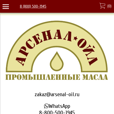
(
0
)
8 (800) 500-1945
zakaz@arsenal-oil.ru
WhatsApp
8-800-500-1945