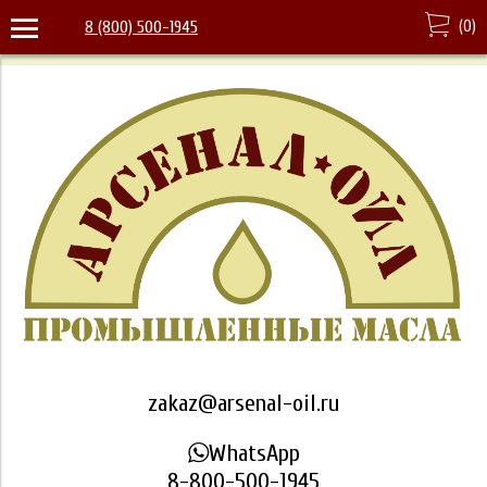
(
0
)
8 (800) 500-1945
zakaz@arsenal-oil.ru
WhatsApp
8-800-500-1945