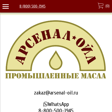
(
0
)
8 (800) 500-1945
zakaz@arsenal-oil.ru
WhatsApp
8-800-500-1945