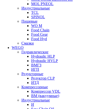
MOL PNEOL
Индустриальные
TCL
SPINOL
Пищевые
WO M
Food Chain
Food Gear
Food Hyd
Смазки
WEGO
Гидравлические
Hydraulic HLP
Hydraulic HVLP
ВМГЗ
ИГП
Редукторные
Редуктор CLP
ИТД
Компрессорные
Компрессор VDL
ВМ (вакуумные)
Индустриальные
И
Saw Chain Oil