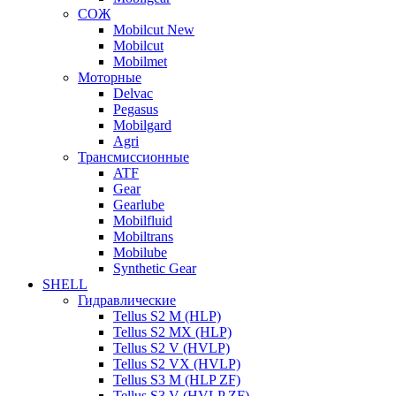
СОЖ
Mobilcut New
Mobilcut
Mobilmet
Моторные
Delvac
Pegasus
Mobilgard
Agri
Трансмиссионные
ATF
Gear
Gearlube
Mobilfluid
Mobiltrans
Mobilube
Synthetic Gear
SHELL
Гидравлические
Tellus S2 M (HLP)
Tellus S2 MХ (HLP)
Tellus S2 V (HVLP)
Tellus S2 VX (HVLP)
Tellus S3 M (HLP ZF)
Tellus S3 V (HVLP ZF)