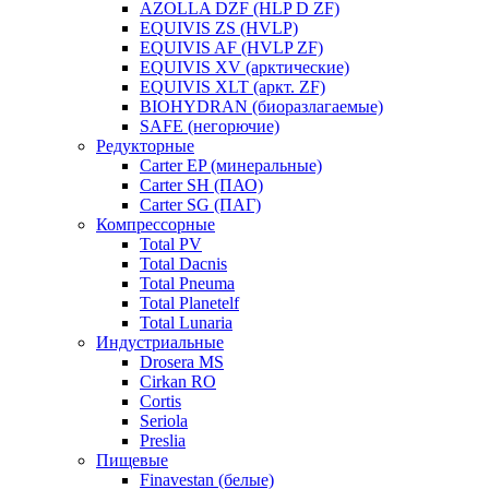
AZOLLA DZF (HLP D ZF)
EQUIVIS ZS (HVLP)
EQUIVIS AF (HVLP ZF)
EQUIVIS XV (арктические)
EQUIVIS XLT (аркт. ZF)
BIOHYDRAN (биоразлагаемые)
SAFE (негорючие)
Редукторные
Carter EP (минеральные)
Carter SH (ПАО)
Carter SG (ПАГ)
Компрессорные
Total PV
Total Dacnis
Total Pneuma
Total Planetelf
Total Lunaria
Индустриальные
Drosera MS
Cirkan RO
Cortis
Seriola
Preslia
Пищевые
Finavestan (белые)