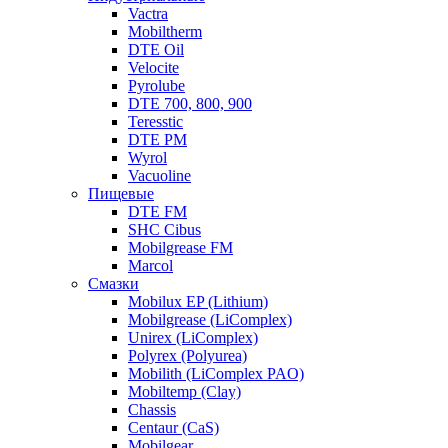
Vactra
Mobiltherm
DTE Oil
Velocite
Pyrolube
DTE 700, 800, 900
Teresstic
DTE PM
Wyrol
Vacuoline
Пищевые
DTE FM
SHC Cibus
Mobilgrease FM
Marcol
Смазки
Mobilux EP (Lithium)
Mobilgrease (LiComplex)
Unirex (LiComplex)
Polyrex (Polyurea)
Mobilith (LiComplex PAO)
Mobiltemp (Clay)
Chassis
Centaur (CaS)
Mobilgear