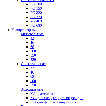
PG 100
PG 150
PG 220
PG 320
PG 460
PG 680
Компрессорные
Минеральные
32
46
68
100
150
220
Синтетические
32
46
68
100
150
Холодильные
КА -аммиачные
КС -для хлорфторуглеводородов
KD -для фторуглеводородов