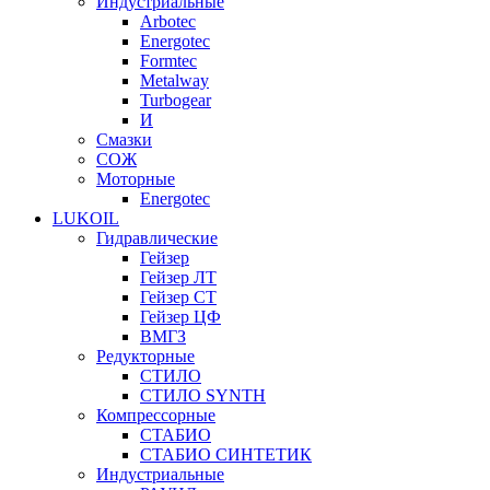
Индустриальные
Arbotec
Energotec
Formtec
Metalway
Turbogear
И
Смазки
СОЖ
Моторные
Energotec
LUKOIL
Гидравлические
Гейзер
Гейзер ЛТ
Гейзер СТ
Гейзер ЦФ
ВМГЗ
Редукторные
СТИЛО
СТИЛО SYNTH
Компрессорные
СТАБИО
СТАБИО СИНТЕТИК
Индустриальные