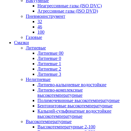
Вакуумные
Неагрессивные газы (ISO DVC)
Агрессивные газы (ISO DVD)
Пневмоинструмент
32
46
100
Газовые
Смазки
Литиевые
Литиевые 00
Литиевые 0
Литиевые 1
Литиевые 2
Литиевые 3
Нелитиевые
Литиево-кальциевые водостойкие
Литиево-комплексные
высокотемпературные
Полимочевинные высокотемпературные
Бентонитовые высокотемпературные
Кальций-сульфонатные водостойкие
высокотемпературные
Высокотемпературные
Высокотемпературные 2-100