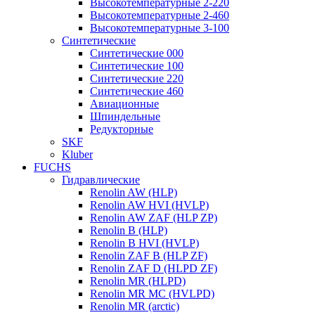
Высокотемпературные 2-220
Высокотемпературные 2-460
Высокотемпературные 3-100
Синтетические
Синтетические 000
Синтетические 100
Синтетические 220
Синтетические 460
Авиационные
Шпиндельные
Редукторные
SKF
Kluber
FUCHS
Гидравлические
Renolin AW (HLP)
Renolin AW HVI (HVLP)
Renolin AW ZAF (HLP ZP)
Renolin B (HLP)
Renolin B HVI (HVLP)
Renolin ZAF B (HLP ZF)
Renolin ZAF D (HLPD ZF)
Renolin MR (HLPD)
Renolin MR MC (HVLPD)
Renolin MR (arctic)