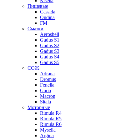
Risella
Пищевые
Cassida
Ondina
FM
Смазки
Aeroshell
Gadus S1
Gadus S2
Gadus S3
Gadus S4
Gadus S5
СОЖ
Adrana
Dromus
Fenella
Garia
Macron
Sitala
Моторные
Rimula R4
Rimula R5
Rimula R6
Mysella
Argina