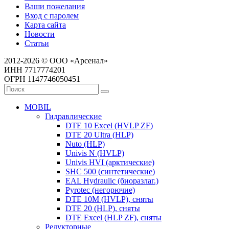
Ваши пожелания
Вход с паролем
Карта сайта
Новости
Статьи
2012-2026 © ООО «Арсенал»
ИНН 7717774201
ОГРН 1147746050451
MOBIL
Гидравлические
DTE 10 Excel (HVLP ZF)
DTE 20 Ultra (HLP)
Nuto (HLP)
Univis N (HVLP)
Univis HVI (арктические)
SHC 500 (синтетические)
EAL Hydraulic (биоразлаг.)
Pyrotec (негорючие)
DTE 10M (HVLP), сняты
DTE 20 (HLP), сняты
DTE Excel (HLP ZF), сняты
Редукторные