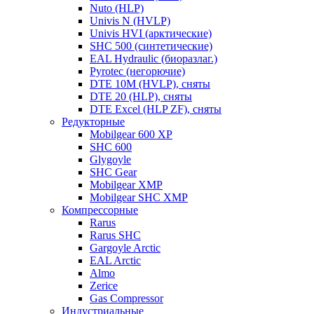
Nuto (HLP)
Univis N (HVLP)
Univis HVI (арктические)
SHC 500 (синтетические)
EAL Hydraulic (биоразлаг.)
Pyrotec (негорючие)
DTE 10M (HVLP), сняты
DTE 20 (HLP), сняты
DTE Excel (HLP ZF), сняты
Редукторные
Mobilgear 600 XP
SHC 600
Glygoyle
SHC Gear
Mobilgear XMP
Mobilgear SHC XMP
Компрессорные
Rarus
Rarus SHC
Gargoyle Arctic
EAL Arctic
Almo
Zerice
Gas Compressor
Индустриальные