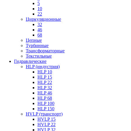
5
10
22
Циркуляционные
32
46
68
Цепные
Турбинные
Трансформаторные
Текстильные
Гидравлические
HLP (индустрия)
HLP 10
HLP 15
HLP 22
HLP 32
HLP 46
HLP 68
HLP 100
HLP 150
HVLP (транспорт)
HVLP 15
HVLP 22
HVLP 32