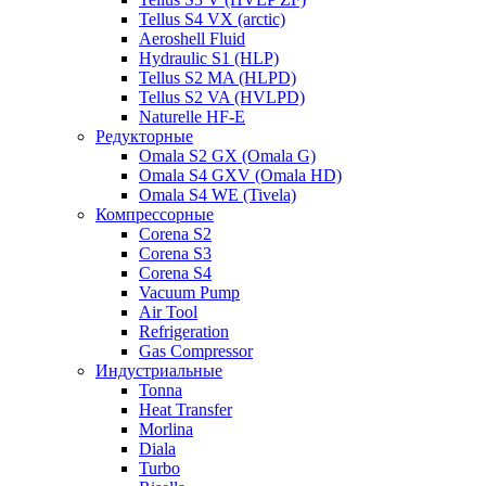
Tellus S4 VX (arctic)
Aeroshell Fluid
Hydraulic S1 (HLP)
Tellus S2 MA (HLPD)
Tellus S2 VA (HVLPD)
Naturelle HF-E
Редукторные
Omala S2 GX (Omala G)
Omala S4 GXV (Omala HD)
Omala S4 WE (Tivela)
Компрессорные
Corena S2
Corena S3
Corena S4
Vacuum Pump
Air Tool
Refrigeration
Gas Compressor
Индустриальные
Tonna
Heat Transfer
Morlina
Diala
Turbo