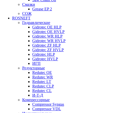
Смазки
Grease EP 2
СОЖ
ROSNEFT
Гидравлические
Gidrotec OE HLP
Gidrotec OE HVLP
Gidrotec WR HLP
Gidrotec WR HVLP
Gidrotec ZF HLP
Gidrotec ZF HVLP
Gidrotec HLP
Gidrotec HVLP
ИГП
Редукторные
Redutec OE
Redutec WR
Redutec LT
Redutec CLP
Redutec CL
И-Т-Д
Компрессорные
Compressor Syngas
Compressor VDL