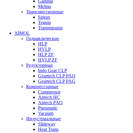
Gadinia
Melina
Трансмиссионные
Spirax
Tegula
Transmission
AIMOL
Гидравлические
HLP
HVLP
HLP ZF
HVLP ZF
Редукторные
Indo Gear CLP
Geartech CLP PAO
Geartech CLP PAG
Компрессорные
Compressor
Airtech HC
Airtech PAO
Pneumatic
Vacuum
Индустриальные
Slideway
Heat Trans