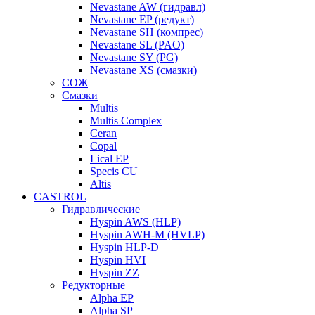
Nevastane AW (гидравл)
Nevastane EP (редукт)
Nevastane SH (компрес)
Nevastane SL (PAO)
Nevastane SY (PG)
Nevastane XS (смазки)
СОЖ
Смазки
Multis
Multis Complex
Ceran
Copal
Lical EP
Specis CU
Altis
CASTROL
Гидравлические
Hyspin AWS (HLP)
Hyspin AWH-M (HVLP)
Hyspin HLP-D
Hyspin HVI
Hyspin ZZ
Редукторные
Alpha EP
Alpha SP