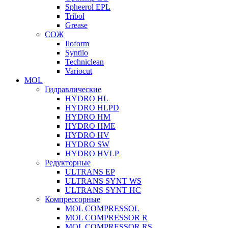
Spheerol EPL
Tribol
Grease
СОЖ
Iloform
Syntilo
Techniclean
Variocut
MOL
Гидравлические
HYDRO HL
HYDRO HLPD
HYDRO HM
HYDRO HME
HYDRO HV
HYDRO SW
HYDRO HVLP
Редукторные
ULTRANS EP
ULTRANS SYNT WS
ULTRANS SYNT HC
Компрессорные
MOL COMPRESSOL
MOL COMPRESSOR R
MOL COMPRESSOR RS