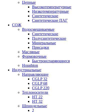
Цепные
Высокотемпературные
Низкотемпературные
Синтетические
Синтетические ПАГ
СОЖ
Водосмешиваемые
Синтетические
Полусинтетические
Минеральные
Присадки
Масляные
Формовочные
Быстроиспаряющиеся
Houghton
Индустриальные
Направляющие
CGLP 32
CGLP 68
CGLP 220
Теплоносители
HT 22
HT 32
Шпиндельные
2