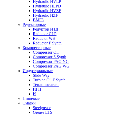
Hydraulic HVLP
Hydraulic HLPD
Hydraulic HVZF
Hydraulic HZF
ВМГЗ
Редукторные
Редуктор ИТД
Reductor CLP
Reductor WS
Reductor F Synth
Компрессорные
Compressor Oil
Compressor S Synth
Compressor PAO NG
Compressor PAG WG
Индустриальные
Slide Way
Turbine Oil F Synth
Теплоноситель
ИГП
И
Пищевые
Смазки
Steelgrease
Grease LTS