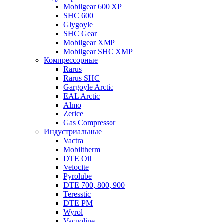
Mobilgear 600 XP
SHC 600
Glygoyle
SHC Gear
Mobilgear XMP
Mobilgear SHC XMP
Компрессорные
Rarus
Rarus SHC
Gargoyle Arctic
EAL Arctic
Almo
Zerice
Gas Compressor
Индустриальные
Vactra
Mobiltherm
DTE Oil
Velocite
Pyrolube
DTE 700, 800, 900
Teresstic
DTE PM
Wyrol
Vacuoline