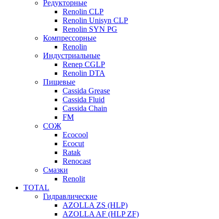
Редукторные
Renolin CLP
Renolin Unisyn CLP
Renolin SYN PG
Компрессорные
Renolin
Индустриальные
Renep CGLP
Renolin DTA
Пищевые
Cassida Grease
Cassida Fluid
Cassida Chain
FM
СОЖ
Ecocool
Ecocut
Ratak
Renocast
Смазки
Renolit
TOTAL
Гидравлические
AZOLLA ZS (HLP)
AZOLLA AF (HLP ZF)