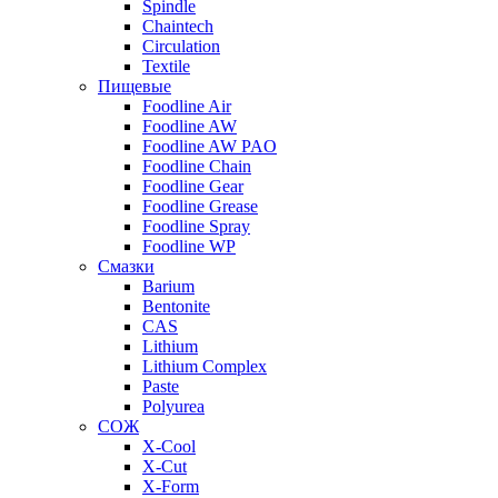
Spindle
Chaintech
Circulation
Textile
Пищевые
Foodline Air
Foodline AW
Foodline AW PAO
Foodline Chain
Foodline Gear
Foodline Grease
Foodline Spray
Foodline WP
Смазки
Barium
Bentonite
CAS
Lithium
Lithium Complex
Paste
Polyurea
СОЖ
X-Cool
X-Cut
X-Form