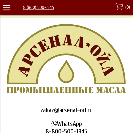
(
0
)
8 (800) 500-1945
zakaz@arsenal-oil.ru
WhatsApp
8-800-500-1945