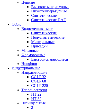
Цепные
Высокотемпературные
Низкотемпературные
Синтетические
Синтетические ПАГ
СОЖ
Водосмешиваемые
Синтетические
Полусинтетические
Минеральные
Присадки
Масляные
Формовочные
Быстроиспаряющиеся
Houghton
Индустриальные
Направляющие
CGLP 32
CGLP 68
CGLP 220
Теплоносители
HT 22
HT 32
Шпиндельные
2