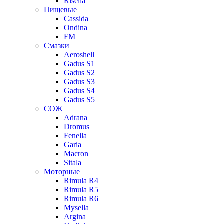
Risella
Пищевые
Cassida
Ondina
FM
Смазки
Aeroshell
Gadus S1
Gadus S2
Gadus S3
Gadus S4
Gadus S5
СОЖ
Adrana
Dromus
Fenella
Garia
Macron
Sitala
Моторные
Rimula R4
Rimula R5
Rimula R6
Mysella
Argina