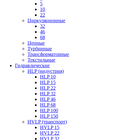
5
10
22
Циркуляционные
32
46
68
Цепные
Турбинные
Трансформаторные
Текстильные
Гидравлические
HLP (индустрия)
HLP 10
HLP 15
HLP 22
HLP 32
HLP 46
HLP 68
HLP 100
HLP 150
HVLP (транспорт)
HVLP 15
HVLP 22
HVLP 32