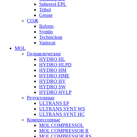
Spheerol EPL
Tribol
Grease
СОЖ
Iloform
Syntilo
Techniclean
Variocut
MOL
Гидравлические
HYDRO HL
HYDRO HLPD
HYDRO HM
HYDRO HME
HYDRO HV
HYDRO SW
HYDRO HVLP
Редукторные
ULTRANS EP
ULTRANS SYNT WS
ULTRANS SYNT HC
Компрессорные
MOL COMPRESSOL
MOL COMPRESSOR R
MOL COMPRESSOR RS