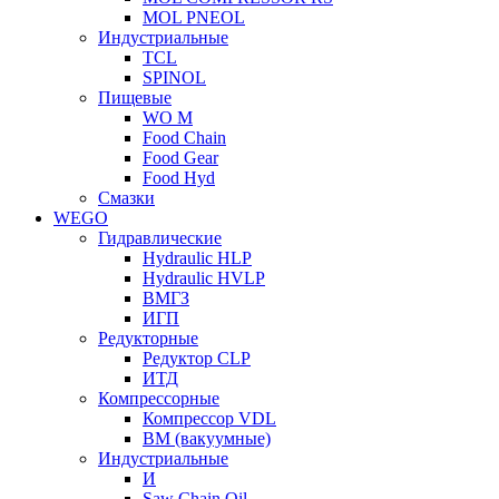
MOL PNEOL
Индустриальные
TCL
SPINOL
Пищевые
WO M
Food Chain
Food Gear
Food Hyd
Смазки
WEGO
Гидравлические
Hydraulic HLP
Hydraulic HVLP
ВМГЗ
ИГП
Редукторные
Редуктор CLP
ИТД
Компрессорные
Компрессор VDL
ВМ (вакуумные)
Индустриальные
И
Saw Chain Oil