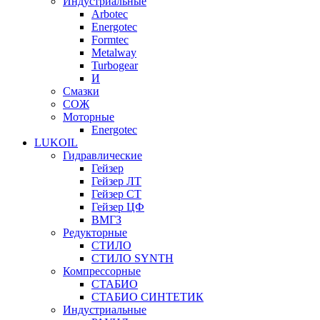
Индустриальные
Arbotec
Energotec
Formtec
Metalway
Turbogear
И
Смазки
СОЖ
Моторные
Energotec
LUKOIL
Гидравлические
Гейзер
Гейзер ЛТ
Гейзер СТ
Гейзер ЦФ
ВМГЗ
Редукторные
СТИЛО
СТИЛО SYNTH
Компрессорные
СТАБИО
СТАБИО СИНТЕТИК
Индустриальные