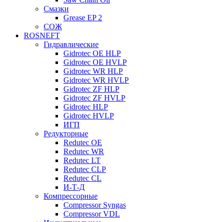
Смазки
Grease EP 2
СОЖ
ROSNEFT
Гидравлические
Gidrotec OE HLP
Gidrotec OE HVLP
Gidrotec WR HLP
Gidrotec WR HVLP
Gidrotec ZF HLP
Gidrotec ZF HVLP
Gidrotec HLP
Gidrotec HVLP
ИГП
Редукторные
Redutec OE
Redutec WR
Redutec LT
Redutec CLP
Redutec CL
И-Т-Д
Компрессорные
Compressor Syngas
Compressor VDL