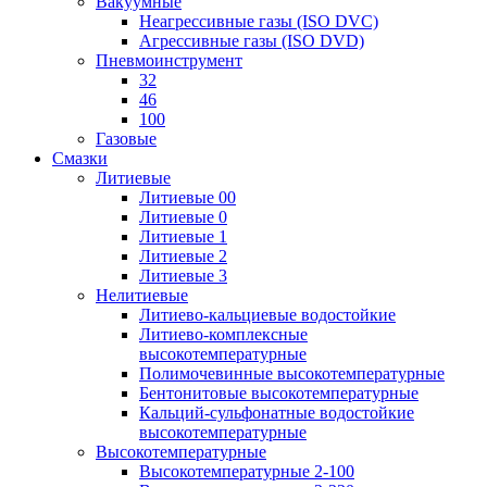
Вакуумные
Неагрессивные газы (ISO DVC)
Агрессивные газы (ISO DVD)
Пневмоинструмент
32
46
100
Газовые
Смазки
Литиевые
Литиевые 00
Литиевые 0
Литиевые 1
Литиевые 2
Литиевые 3
Нелитиевые
Литиево-кальциевые водостойкие
Литиево-комплексные
высокотемпературные
Полимочевинные высокотемпературные
Бентонитовые высокотемпературные
Кальций-сульфонатные водостойкие
высокотемпературные
Высокотемпературные
Высокотемпературные 2-100