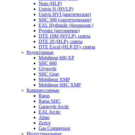
Nuto (HLP)
Univis N (HVLP)
Univis HVI (арктические)
SHC 500 (синтетические)
EAL Hydraulic (биоразлаг.)
Pyrotec (негорючие)
DTE 10M (HVLP), сняты
DTE 20 (HLP), сняты
DTE Excel (HLP ZF), сняты
Редукторные
Mobilgear 600 XP
SHC 600
Glygoyle
SHC Gear
Mobilgear XMP
Mobilgear SHC XMP
Компрессорные
Rarus
Rarus SHC
Gargoyle Arctic
EAL Arctic
Almo
Zerice
Gas Compressor
Индустриальные