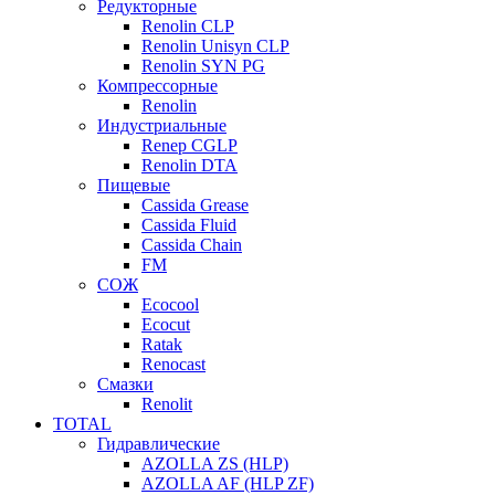
Редукторные
Renolin CLP
Renolin Unisyn CLP
Renolin SYN PG
Компрессорные
Renolin
Индустриальные
Renep CGLP
Renolin DTA
Пищевые
Cassida Grease
Cassida Fluid
Cassida Chain
FM
СОЖ
Ecocool
Ecocut
Ratak
Renocast
Смазки
Renolit
TOTAL
Гидравлические
AZOLLA ZS (HLP)
AZOLLA AF (HLP ZF)