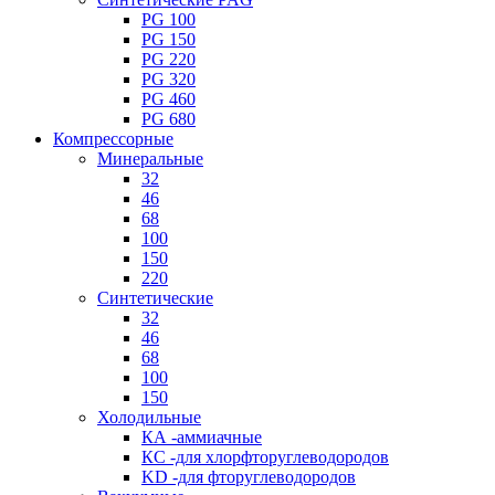
PG 100
PG 150
PG 220
PG 320
PG 460
PG 680
Компрессорные
Минеральные
32
46
68
100
150
220
Синтетические
32
46
68
100
150
Холодильные
КА -аммиачные
КС -для хлорфторуглеводородов
KD -для фторуглеводородов