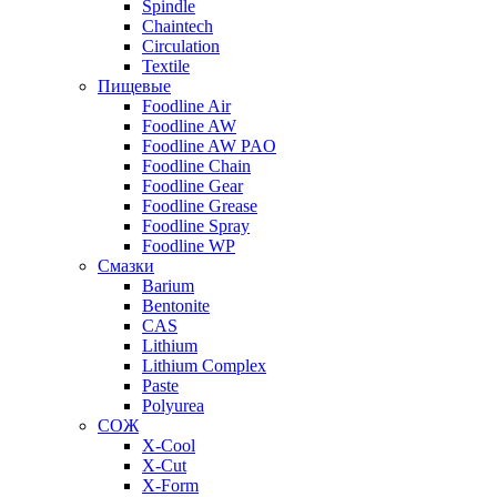
Spindle
Chaintech
Circulation
Textile
Пищевые
Foodline Air
Foodline AW
Foodline AW PAO
Foodline Chain
Foodline Gear
Foodline Grease
Foodline Spray
Foodline WP
Смазки
Barium
Bentonite
CAS
Lithium
Lithium Complex
Paste
Polyurea
СОЖ
X-Cool
X-Cut
X-Form