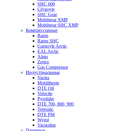
SHC 600
Glygoyle
SHC Gear
Mobilgear XMP
Mobilgear SHC XMP
Компрессорные
Rarus
Rarus SHC
Gargoyle Arctic
EAL Arctic
Almo
Zerice
Gas Compressor
Индустриальные
Vactra
Mobiltherm
DTE Oil
Velocite
Pyrolube
DTE 700, 800, 900
Teresstic
DTE PM
Wyrol
Vacuoline
Пищевые