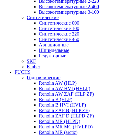
Высокотемпературные 2-220
Высокотемпературные 2-460
Высокотемпературные 3-100
Синтетические
Синтетические 000
Синтетические 100
Синтетические 220
Синтетические 460
Авиационные
Шпиндельные
Редукторные
SKF
Kluber
FUCHS
Гидравлические
Renolin AW (HLP)
Renolin AW HVI (HVLP)
Renolin AW ZAF (HLP ZP)
Renolin B (HLP)
Renolin B HVI (HVLP)
Renolin ZAF B (HLP ZF)
Renolin ZAF D (HLPD ZF)
Renolin MR (HLPD)
Renolin MR MC (HVLPD)
Renolin MR (arctic)