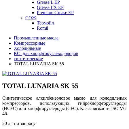
Grease L EP
Grease LX EP
Premium Grease EP
СОЖ
Термойл
Romil
Промышленные масла
Компрессорные
Холодильные
КС -для хлорфторуглеводородов
синтетические
TOTAL LUNARIA SK 55
TOTAL LUNARIA SK 55
Синтетическое
алкилбензоловое
масло для холодильных
компрессоров, использующих
гидрохлорфторуглероды
(HCFC) или хлорфторуглероды (CFC). Класс вязкости ISO VG
46.
20 л - по запросу