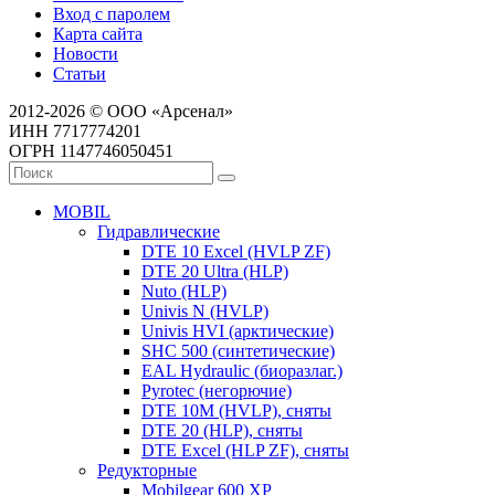
Вход с паролем
Карта сайта
Новости
Статьи
2012-2026 © ООО «Арсенал»
ИНН 7717774201
ОГРН 1147746050451
MOBIL
Гидравлические
DTE 10 Excel (HVLP ZF)
DTE 20 Ultra (HLP)
Nuto (HLP)
Univis N (HVLP)
Univis HVI (арктические)
SHC 500 (синтетические)
EAL Hydraulic (биоразлаг.)
Pyrotec (негорючие)
DTE 10M (HVLP), сняты
DTE 20 (HLP), сняты
DTE Excel (HLP ZF), сняты
Редукторные
Mobilgear 600 XP