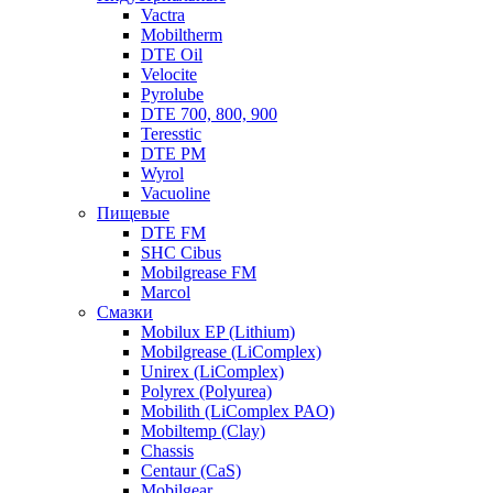
Vactra
Mobiltherm
DTE Oil
Velocite
Pyrolube
DTE 700, 800, 900
Teresstic
DTE PM
Wyrol
Vacuoline
Пищевые
DTE FM
SHC Cibus
Mobilgrease FM
Marcol
Смазки
Mobilux EP (Lithium)
Mobilgrease (LiComplex)
Unirex (LiComplex)
Polyrex (Polyurea)
Mobilith (LiComplex PAO)
Mobiltemp (Clay)
Chassis
Centaur (CaS)
Mobilgear