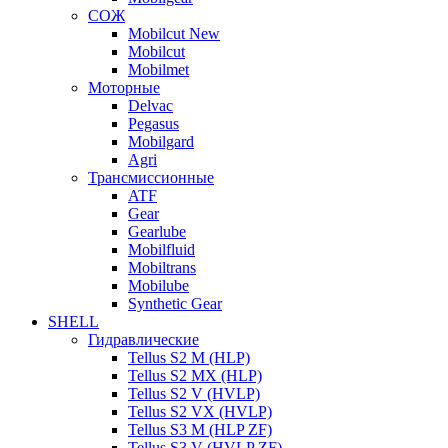
СОЖ
Mobilcut New
Mobilcut
Mobilmet
Моторные
Delvac
Pegasus
Mobilgard
Agri
Трансмиссионные
ATF
Gear
Gearlube
Mobilfluid
Mobiltrans
Mobilube
Synthetic Gear
SHELL
Гидравлические
Tellus S2 M (HLP)
Tellus S2 MХ (HLP)
Tellus S2 V (HVLP)
Tellus S2 VX (HVLP)
Tellus S3 M (HLP ZF)
Tellus S3 V (HVLP ZF)