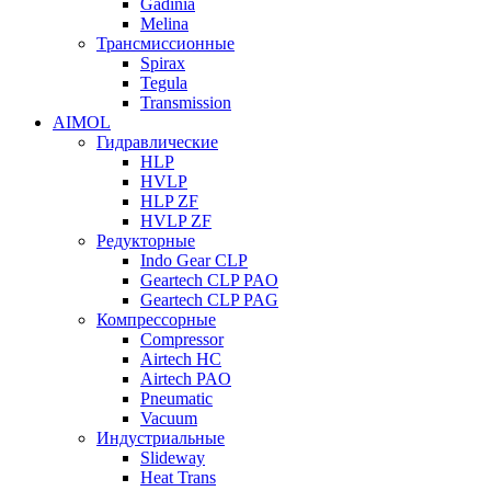
Gadinia
Melina
Трансмиссионные
Spirax
Tegula
Transmission
AIMOL
Гидравлические
HLP
HVLP
HLP ZF
HVLP ZF
Редукторные
Indo Gear CLP
Geartech CLP PAO
Geartech CLP PAG
Компрессорные
Compressor
Airtech HC
Airtech PAO
Pneumatic
Vacuum
Индустриальные
Slideway
Heat Trans