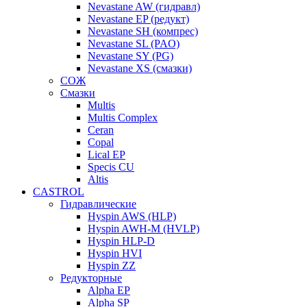
Nevastane AW (гидравл)
Nevastane EP (редукт)
Nevastane SH (компрес)
Nevastane SL (PAO)
Nevastane SY (PG)
Nevastane XS (смазки)
СОЖ
Смазки
Multis
Multis Complex
Ceran
Copal
Lical EP
Specis CU
Altis
CASTROL
Гидравлические
Hyspin AWS (HLP)
Hyspin AWH-M (HVLP)
Hyspin HLP-D
Hyspin HVI
Hyspin ZZ
Редукторные
Alpha EP
Alpha SP