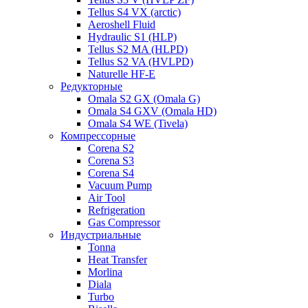
Tellus S4 VX (arctic)
Aeroshell Fluid
Hydraulic S1 (HLP)
Tellus S2 MA (HLPD)
Tellus S2 VA (HVLPD)
Naturelle HF-E
Редукторные
Omala S2 GX (Omala G)
Omala S4 GXV (Omala HD)
Omala S4 WE (Tivela)
Компрессорные
Corena S2
Corena S3
Corena S4
Vacuum Pump
Air Tool
Refrigeration
Gas Compressor
Индустриальные
Tonna
Heat Transfer
Morlina
Diala
Turbo