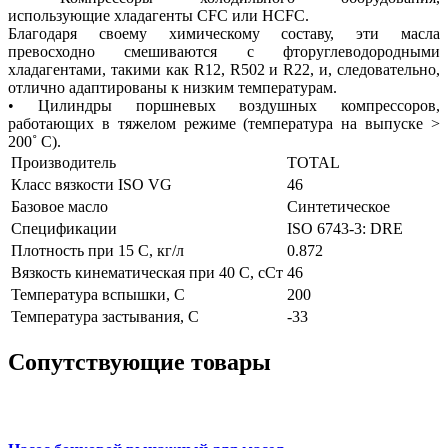
использующие хладагенты CFC или HCFC.
Благодаря своему химическому составу, эти масла
превосходно смешиваются с фторуглеводородными
хладагентами, такими как R12, R502 и R22, и, следовательно,
отлично адаптированы к низким температурам.
• Цилиндры поршневых воздушных компрессоров,
работающих в тяжелом режиме (температура на выпуске >
200˚ C).
Производитель
TOTAL
Класс вязкости ISO VG
46
Базовое масло
Синтетическое
Спецификации
ISO 6743-3: DRE
Плотность при 15 С, кг/л
0.872
Вязкость кинематическая при 40 С, сСт
46
Температура вспышки, С
200
Температура застывания, С
-33
Сопутствующие товары