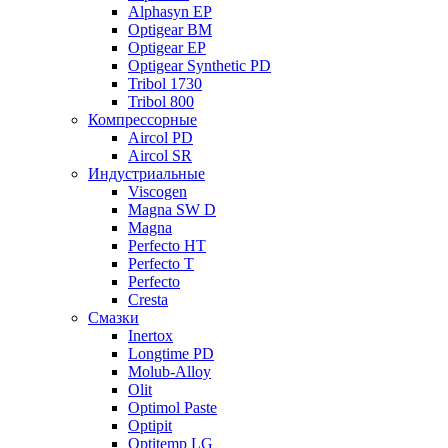
Alphasyn EP
Optigear BM
Optigear EP
Optigear Synthetic PD
Tribol 1730
Tribol 800
Компрессорные
Aircol PD
Aircol SR
Индустриальные
Viscogen
Magna SW D
Magna
Perfecto HT
Perfecto T
Perfecto
Cresta
Смазки
Inertox
Longtime PD
Molub-Alloy
Olit
Optimol Paste
Optipit
Optitemp LG