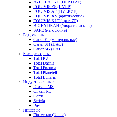
AZOLLA DZF (HLP D ZF)
EQUIVIS ZS (HVLP)
EQUIVIS AF (HVLP ZF)
EQUIVIS XV (арктические)
EQUIVIS XLT (аркт. ZF)
BIOHYDRAN (биоразлагаемые)
SAFE (негорючие)
Редукторные
Carter EP (минеральные)
Carter SH (ПАО)
Carter SG (ПАГ)
Компрессорные
Total PV
Total Dacnis
Total Pneuma
Total Planetelf
Total Lunaria
Индустриальные
Drosera MS
Cirkan RO
Cortis
Seriola
Preslia
Пищевые
Finavestan (белые)