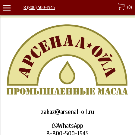
(
0
)
8 (800) 500-1945
zakaz@arsenal-oil.ru
WhatsApp
8-800-500-1945