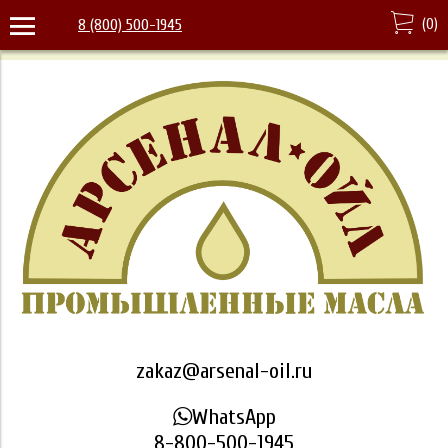
(
0
)
8 (800) 500-1945
zakaz@arsenal-oil.ru
WhatsApp
8-800-500-1945