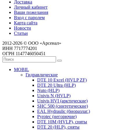
Доставка
Личный кабинет
Ваши пожелания
Вход с паролем
Карта сайта
Новости
Статьи
2012-2026 © ООО «Арсенал»
ИНН 7717774201
ОГРН 1147746050451
MOBIL
Гидравлические
DTE 10 Excel (HVLP ZF)
DTE 20 Ultra (HLP)
Nuto (HLP)
Univis N (HVLP)
Univis HVI (арктические)
SHC 500 (синтетические)
EAL Hydraulic (биоразлаг.)
Pyrotec (негорючие)
DTE 10M (HVLP), сняты
DTE 20 (HLP), сняты