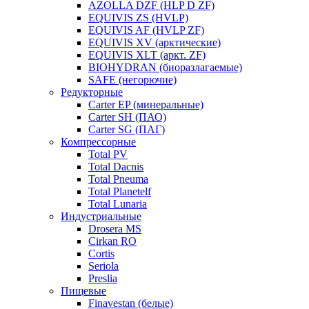
AZOLLA DZF (HLP D ZF)
EQUIVIS ZS (HVLP)
EQUIVIS AF (HVLP ZF)
EQUIVIS XV (арктические)
EQUIVIS XLT (аркт. ZF)
BIOHYDRAN (биоразлагаемые)
SAFE (негорючие)
Редукторные
Carter EP (минеральные)
Carter SH (ПАО)
Carter SG (ПАГ)
Компрессорные
Total PV
Total Dacnis
Total Pneuma
Total Planetelf
Total Lunaria
Индустриальные
Drosera MS
Cirkan RO
Cortis
Seriola
Preslia
Пищевые
Finavestan (белые)