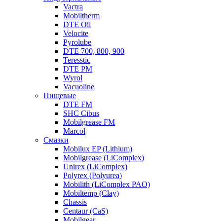
Vactra
Mobiltherm
DTE Oil
Velocite
Pyrolube
DTE 700, 800, 900
Teresstic
DTE PM
Wyrol
Vacuoline
Пищевые
DTE FM
SHC Cibus
Mobilgrease FM
Marcol
Смазки
Mobilux EP (Lithium)
Mobilgrease (LiComplex)
Unirex (LiComplex)
Polyrex (Polyurea)
Mobilith (LiComplex PAO)
Mobiltemp (Clay)
Chassis
Centaur (CaS)
Mobilgear