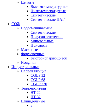
Цепные
Высокотемпературные
Низкотемпературные
Синтетические
Синтетические ПАГ
СОЖ
Водосмешиваемые
Синтетические
Полусинтетические
Минеральные
Присадки
Масляные
Формовочные
Быстроиспаряющиеся
Houghton
Индустриальные
Направляющие
CGLP 32
CGLP 68
CGLP 220
Теплоносители
HT 22
HT 32
Шпиндельные
2