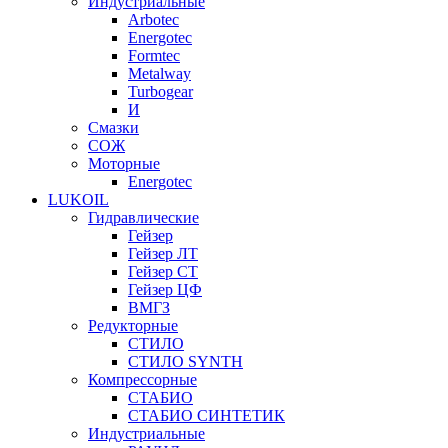
Индустриальные
Arbotec
Energotec
Formtec
Metalway
Turbogear
И
Смазки
СОЖ
Моторные
Energotec
LUKOIL
Гидравлические
Гейзер
Гейзер ЛТ
Гейзер СТ
Гейзер ЦФ
ВМГЗ
Редукторные
СТИЛО
СТИЛО SYNTH
Компрессорные
СТАБИО
СТАБИО СИНТЕТИК
Индустриальные