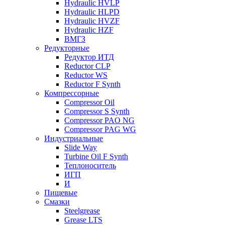
Hydraulic HVLP
Hydraulic HLPD
Hydraulic HVZF
Hydraulic HZF
ВМГЗ
Редукторные
Редуктор ИТД
Reductor CLP
Reductor WS
Reductor F Synth
Компрессорные
Compressor Oil
Compressor S Synth
Compressor PAO NG
Compressor PAG WG
Индустриальные
Slide Way
Turbine Oil F Synth
Теплоноситель
ИГП
И
Пищевые
Смазки
Steelgrease
Grease LTS