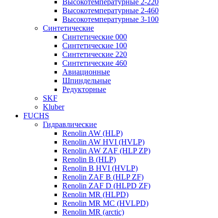
Высокотемпературные 2-220
Высокотемпературные 2-460
Высокотемпературные 3-100
Синтетические
Синтетические 000
Синтетические 100
Синтетические 220
Синтетические 460
Авиационные
Шпиндельные
Редукторные
SKF
Kluber
FUCHS
Гидравлические
Renolin AW (HLP)
Renolin AW HVI (HVLP)
Renolin AW ZAF (HLP ZP)
Renolin B (HLP)
Renolin B HVI (HVLP)
Renolin ZAF B (HLP ZF)
Renolin ZAF D (HLPD ZF)
Renolin MR (HLPD)
Renolin MR MC (HVLPD)
Renolin MR (arctic)