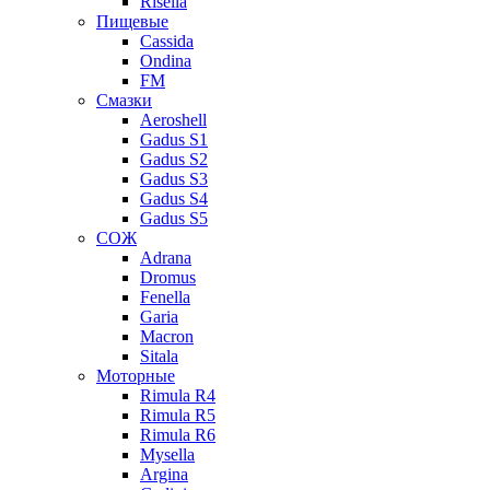
Risella
Пищевые
Cassida
Ondina
FM
Смазки
Aeroshell
Gadus S1
Gadus S2
Gadus S3
Gadus S4
Gadus S5
СОЖ
Adrana
Dromus
Fenella
Garia
Macron
Sitala
Моторные
Rimula R4
Rimula R5
Rimula R6
Mysella
Argina