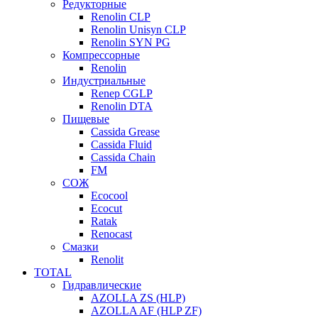
Редукторные
Renolin CLP
Renolin Unisyn CLP
Renolin SYN PG
Компрессорные
Renolin
Индустриальные
Renep CGLP
Renolin DTA
Пищевые
Cassida Grease
Cassida Fluid
Cassida Chain
FM
СОЖ
Ecocool
Ecocut
Ratak
Renocast
Смазки
Renolit
TOTAL
Гидравлические
AZOLLA ZS (HLP)
AZOLLA AF (HLP ZF)