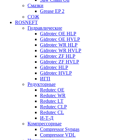
Смазки
Grease EP 2
СОЖ
ROSNEFT
Гидравлические
Gidrotec OE HLP
Gidrotec OE HVLP
Gidrotec WR HLP
Gidrotec WR HVLP
Gidrotec ZF HLP
Gidrotec ZF HVLP
Gidrotec HLP
Gidrotec HVLP
ИГП
Редукторные
Redutec OE
Redutec WR
Redutec LT
Redutec CLP
Redutec CL
И-Т-Д
Компрессорные
Compressor Syngas
Compressor VDL