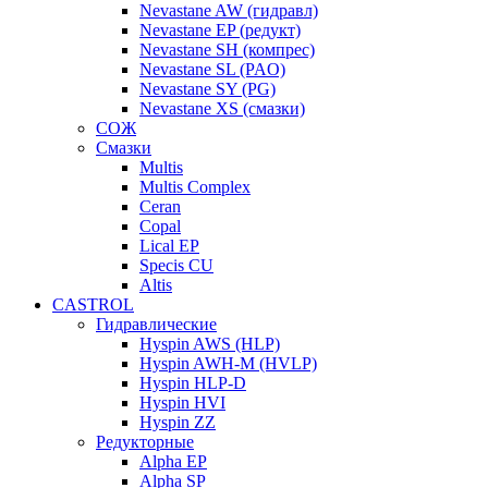
Nevastane AW (гидравл)
Nevastane EP (редукт)
Nevastane SH (компрес)
Nevastane SL (PAO)
Nevastane SY (PG)
Nevastane XS (смазки)
СОЖ
Смазки
Multis
Multis Complex
Ceran
Copal
Lical EP
Specis CU
Altis
CASTROL
Гидравлические
Hyspin AWS (HLP)
Hyspin AWH-M (HVLP)
Hyspin HLP-D
Hyspin HVI
Hyspin ZZ
Редукторные
Alpha EP
Alpha SP