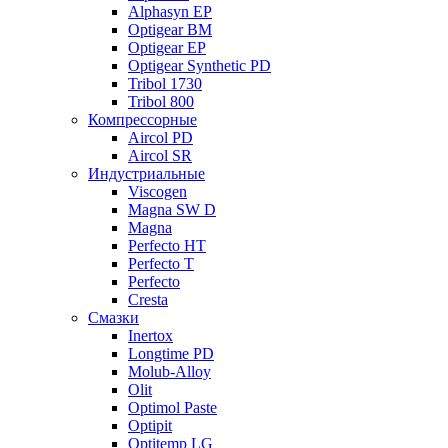
Alphasyn EP
Optigear BM
Optigear EP
Optigear Synthetic PD
Tribol 1730
Tribol 800
Компрессорные
Aircol PD
Aircol SR
Индустриальные
Viscogen
Magna SW D
Magna
Perfecto HT
Perfecto T
Perfecto
Cresta
Смазки
Inertox
Longtime PD
Molub-Alloy
Olit
Optimol Paste
Optipit
Optitemp LG