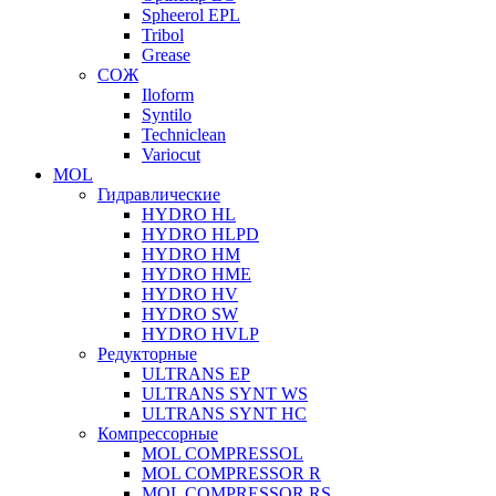
Spheerol EPL
Tribol
Grease
СОЖ
Iloform
Syntilo
Techniclean
Variocut
MOL
Гидравлические
HYDRO HL
HYDRO HLPD
HYDRO HM
HYDRO HME
HYDRO HV
HYDRO SW
HYDRO HVLP
Редукторные
ULTRANS EP
ULTRANS SYNT WS
ULTRANS SYNT HC
Компрессорные
MOL COMPRESSOL
MOL COMPRESSOR R
MOL COMPRESSOR RS