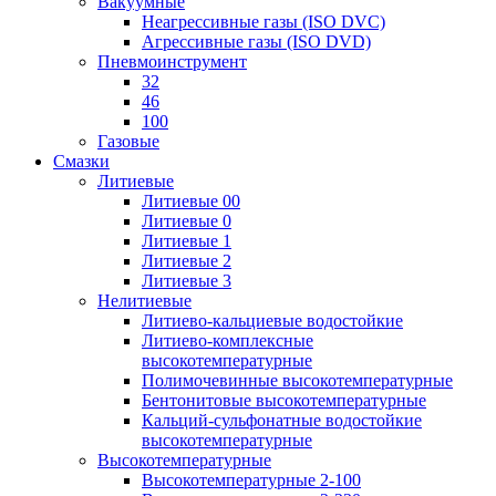
Вакуумные
Неагрессивные газы (ISO DVC)
Агрессивные газы (ISO DVD)
Пневмоинструмент
32
46
100
Газовые
Смазки
Литиевые
Литиевые 00
Литиевые 0
Литиевые 1
Литиевые 2
Литиевые 3
Нелитиевые
Литиево-кальциевые водостойкие
Литиево-комплексные
высокотемпературные
Полимочевинные высокотемпературные
Бентонитовые высокотемпературные
Кальций-сульфонатные водостойкие
высокотемпературные
Высокотемпературные
Высокотемпературные 2-100