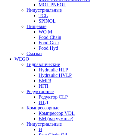
MOL PNEOL
Индустриальные
TCL
SPINOL
Пищевые
WO M
Food Chain
Food Gear
Food Hyd
Смазки
WEGO
Гидравлические
Hydraulic HLP
Hydraulic HVLP
ВМГЗ
ИГП
Редукторные
Редуктор CLP
ИТД
Компрессорные
Компрессор VDL
ВМ (вакуумные)
Индустриальные
И
Saw Chain Oil