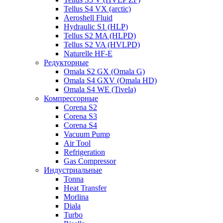
Tellus S4 VX (arctic)
Aeroshell Fluid
Hydraulic S1 (HLP)
Tellus S2 MA (HLPD)
Tellus S2 VA (HVLPD)
Naturelle HF-E
Редукторные
Omala S2 GX (Omala G)
Omala S4 GXV (Omala HD)
Omala S4 WE (Tivela)
Компрессорные
Corena S2
Corena S3
Corena S4
Vacuum Pump
Air Tool
Refrigeration
Gas Compressor
Индустриальные
Tonna
Heat Transfer
Morlina
Diala
Turbo