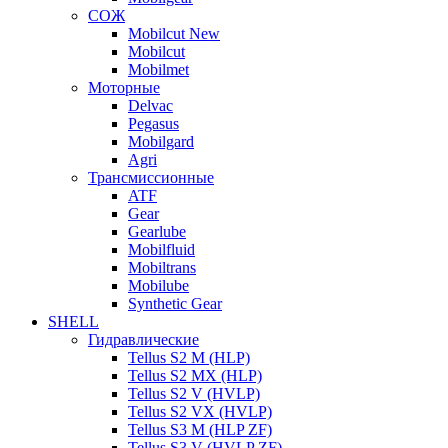
СОЖ
Mobilcut New
Mobilcut
Mobilmet
Моторные
Delvac
Pegasus
Mobilgard
Agri
Трансмиссионные
ATF
Gear
Gearlube
Mobilfluid
Mobiltrans
Mobilube
Synthetic Gear
SHELL
Гидравлические
Tellus S2 M (HLP)
Tellus S2 MХ (HLP)
Tellus S2 V (HVLP)
Tellus S2 VX (HVLP)
Tellus S3 M (HLP ZF)
Tellus S3 V (HVLP ZF)