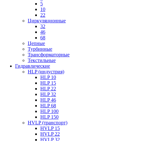
5
10
22
Циркуляционные
32
46
68
Цепные
Турбинные
Трансформаторные
Текстильные
Гидравлические
HLP (индустрия)
HLP 10
HLP 15
HLP 22
HLP 32
HLP 46
HLP 68
HLP 100
HLP 150
HVLP (транспорт)
HVLP 15
HVLP 22
HVLP 32