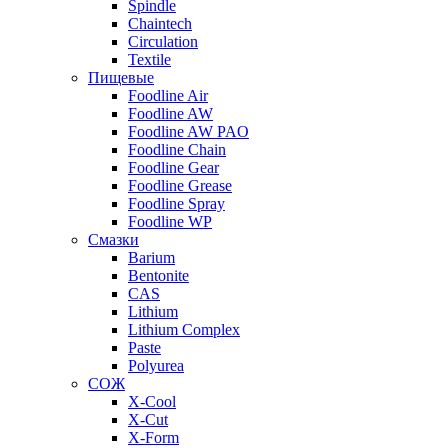
Spindle
Chaintech
Circulation
Textile
Пищевые
Foodline Air
Foodline AW
Foodline AW PAO
Foodline Chain
Foodline Gear
Foodline Grease
Foodline Spray
Foodline WP
Смазки
Barium
Bentonite
CAS
Lithium
Lithium Complex
Paste
Polyurea
СОЖ
X-Cool
X-Cut
X-Form