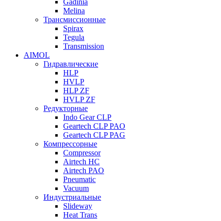
Gadinia
Melina
Трансмиссионные
Spirax
Tegula
Transmission
AIMOL
Гидравлические
HLP
HVLP
HLP ZF
HVLP ZF
Редукторные
Indo Gear CLP
Geartech CLP PAO
Geartech CLP PAG
Компрессорные
Compressor
Airtech HC
Airtech PAO
Pneumatic
Vacuum
Индустриальные
Slideway
Heat Trans