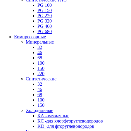
PG 100
PG 150
PG 220
PG 320
PG 460
PG 680
Компрессорные
Минеральные
32
46
68
100
150
220
Синтетические
32
46
68
100
150
Холодильные
КА -аммиачные
КС -для хлорфторуглеводородов
KD -для фторуглеводородов