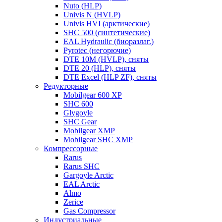
Nuto (HLP)
Univis N (HVLP)
Univis HVI (арктические)
SHC 500 (синтетические)
EAL Hydraulic (биоразлаг.)
Pyrotec (негорючие)
DTE 10M (HVLP), сняты
DTE 20 (HLP), сняты
DTE Excel (HLP ZF), сняты
Редукторные
Mobilgear 600 XP
SHC 600
Glygoyle
SHC Gear
Mobilgear XMP
Mobilgear SHC XMP
Компрессорные
Rarus
Rarus SHC
Gargoyle Arctic
EAL Arctic
Almo
Zerice
Gas Compressor
Индустриальные