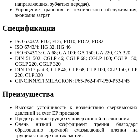
направляющих, зубчатых передач).
Упрощение хранения и технического обслуживания,
экономия затрат.
Спецификации
ISO 6743/2: FD2; FD5; FD10; FD22; FD32
ISO 6743/4: HG 32; HG 46
ISO 6743/13: GA 68; GA 100; GA 150; GA 220, GA 320
DIN 51 502: CGLP 46; CGLP 68; CGLP 100; CGLP 150;
CGLP 220, CGLP 320
DIN 1517 part 3, CLP 46, CLP 68, CLP 100, CLP 150, CLP
220, CLP 320
CINCINNATI MILACRON: P65-P62-P47-P50-P53-P45
Преимущества
Высокая устойчивость к воздействию сверхвысоких
давлений за счет ЕР присадок.
Предохранение трущихся поверхностей от слипания.
Очень низкий коэффициент трения благодаря
образованию прочной смазывающей пленки на
трущихся поверхностях частей.