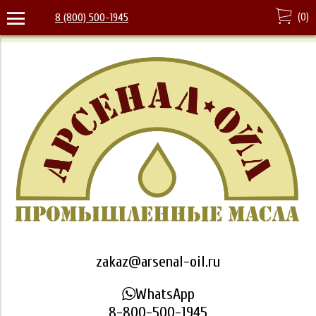
(
0
)
8 (800) 500-1945
zakaz@arsenal-oil.ru
WhatsApp
8-800-500-1945