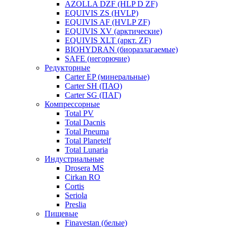
AZOLLA DZF (HLP D ZF)
EQUIVIS ZS (HVLP)
EQUIVIS AF (HVLP ZF)
EQUIVIS XV (арктические)
EQUIVIS XLT (аркт. ZF)
BIOHYDRAN (биоразлагаемые)
SAFE (негорючие)
Редукторные
Carter EP (минеральные)
Carter SH (ПАО)
Carter SG (ПАГ)
Компрессорные
Total PV
Total Dacnis
Total Pneuma
Total Planetelf
Total Lunaria
Индустриальные
Drosera MS
Cirkan RO
Cortis
Seriola
Preslia
Пищевые
Finavestan (белые)