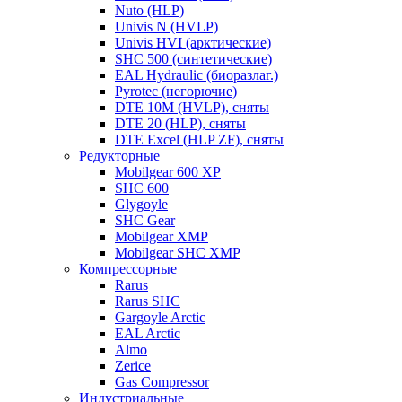
Nuto (HLP)
Univis N (HVLP)
Univis HVI (арктические)
SHC 500 (синтетические)
EAL Hydraulic (биоразлаг.)
Pyrotec (негорючие)
DTE 10M (HVLP), сняты
DTE 20 (HLP), сняты
DTE Excel (HLP ZF), сняты
Редукторные
Mobilgear 600 XP
SHC 600
Glygoyle
SHC Gear
Mobilgear XMP
Mobilgear SHC XMP
Компрессорные
Rarus
Rarus SHC
Gargoyle Arctic
EAL Arctic
Almo
Zerice
Gas Compressor
Индустриальные