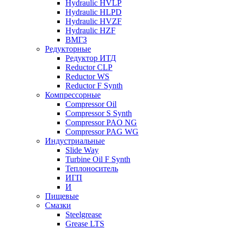
Hydraulic HVLP
Hydraulic HLPD
Hydraulic HVZF
Hydraulic HZF
ВМГЗ
Редукторные
Редуктор ИТД
Reductor CLP
Reductor WS
Reductor F Synth
Компрессорные
Compressor Oil
Compressor S Synth
Compressor PAO NG
Compressor PAG WG
Индустриальные
Slide Way
Turbine Oil F Synth
Теплоноситель
ИГП
И
Пищевые
Смазки
Steelgrease
Grease LTS