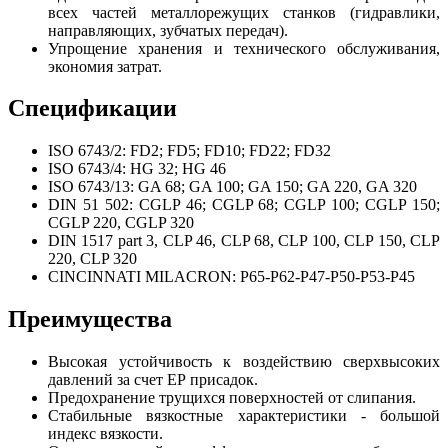
всех частей металлорежущих станков (гидравлики,
направляющих, зубчатых передач).
Упрощение хранения и технического обслуживания,
экономия затрат.
Спецификации
ISO 6743/2: FD2; FD5; FD10; FD22; FD32
ISO 6743/4: HG 32; HG 46
ISO 6743/13: GA 68; GA 100; GA 150; GA 220, GA 320
DIN 51 502: CGLP 46; CGLP 68; CGLP 100; CGLP 150;
CGLP 220, CGLP 320
DIN 1517 part 3, CLP 46, CLP 68, CLP 100, CLP 150, CLP
220, CLP 320
CINCINNATI MILACRON: P65-P62-P47-P50-P53-P45
Преимущества
Высокая устойчивость к воздействию сверхвысоких
давлений за счет ЕР присадок.
Предохранение трущихся поверхностей от слипания.
Стабильные вязкостные характеристики - большой
индекс вязкости.