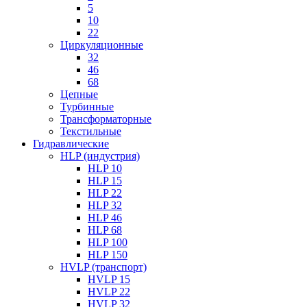
5
10
22
Циркуляционные
32
46
68
Цепные
Турбинные
Трансформаторные
Текстильные
Гидравлические
HLP (индустрия)
HLP 10
HLP 15
HLP 22
HLP 32
HLP 46
HLP 68
HLP 100
HLP 150
HVLP (транспорт)
HVLP 15
HVLP 22
HVLP 32