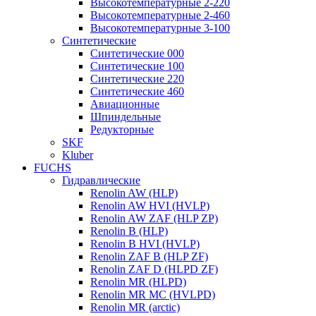
Высокотемпературные 2-220
Высокотемпературные 2-460
Высокотемпературные 3-100
Синтетические
Синтетические 000
Синтетические 100
Синтетические 220
Синтетические 460
Авиационные
Шпиндельные
Редукторные
SKF
Kluber
FUCHS
Гидравлические
Renolin AW (HLP)
Renolin AW HVI (HVLP)
Renolin AW ZAF (HLP ZP)
Renolin B (HLP)
Renolin B HVI (HVLP)
Renolin ZAF B (HLP ZF)
Renolin ZAF D (HLPD ZF)
Renolin MR (HLPD)
Renolin MR MC (HVLPD)
Renolin MR (arctic)