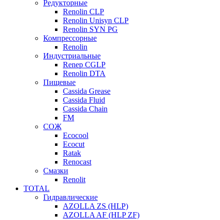
Редукторные
Renolin CLP
Renolin Unisyn CLP
Renolin SYN PG
Компрессорные
Renolin
Индустриальные
Renep CGLP
Renolin DTA
Пищевые
Cassida Grease
Cassida Fluid
Cassida Chain
FM
СОЖ
Ecocool
Ecocut
Ratak
Renocast
Смазки
Renolit
TOTAL
Гидравлические
AZOLLA ZS (HLP)
AZOLLA AF (HLP ZF)