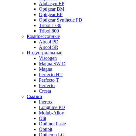
Alphasyn EP
Optigear BM
Optigear EP
Optigear Synthetic PD
Tribol 1730
Tribol 800
Компрессорные
Aircol PD
Aircol SR
Индустриальные
Viscogen
Magna SW D
Magna
Perfecto HT
Perfecto T
Perfecto
Cresta
Смазки
Inertox
Longtime PD
Molub-Alloy
Olit
Optimol Paste
Optipit
Optitemp LG