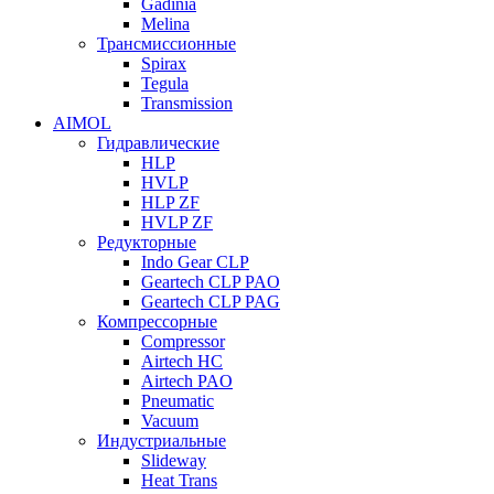
Gadinia
Melina
Трансмиссионные
Spirax
Tegula
Transmission
AIMOL
Гидравлические
HLP
HVLP
HLP ZF
HVLP ZF
Редукторные
Indo Gear CLP
Geartech CLP PAO
Geartech CLP PAG
Компрессорные
Compressor
Airtech HC
Airtech PAO
Pneumatic
Vacuum
Индустриальные
Slideway
Heat Trans