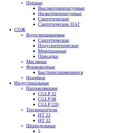
Цепные
Высокотемпературные
Низкотемпературные
Синтетические
Синтетические ПАГ
СОЖ
Водосмешиваемые
Синтетические
Полусинтетические
Минеральные
Присадки
Масляные
Формовочные
Быстроиспаряющиеся
Houghton
Индустриальные
Направляющие
CGLP 32
CGLP 68
CGLP 220
Теплоносители
HT 22
HT 32
Шпиндельные
2