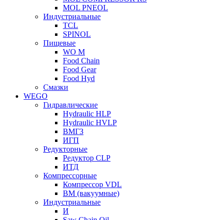
MOL PNEOL
Индустриальные
TCL
SPINOL
Пищевые
WO M
Food Chain
Food Gear
Food Hyd
Смазки
WEGO
Гидравлические
Hydraulic HLP
Hydraulic HVLP
ВМГЗ
ИГП
Редукторные
Редуктор CLP
ИТД
Компрессорные
Компрессор VDL
ВМ (вакуумные)
Индустриальные
И
Saw Chain Oil