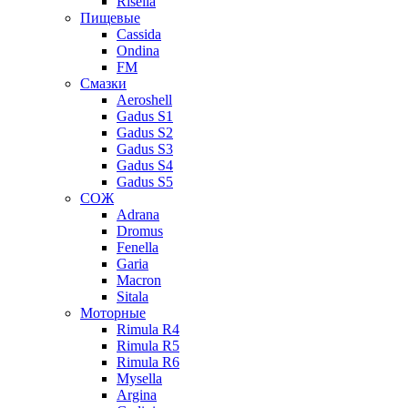
Risella
Пищевые
Cassida
Ondina
FM
Смазки
Aeroshell
Gadus S1
Gadus S2
Gadus S3
Gadus S4
Gadus S5
СОЖ
Adrana
Dromus
Fenella
Garia
Macron
Sitala
Моторные
Rimula R4
Rimula R5
Rimula R6
Mysella
Argina