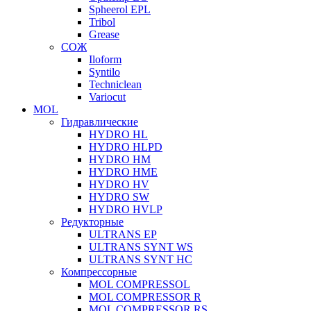
Spheerol EPL
Tribol
Grease
СОЖ
Iloform
Syntilo
Techniclean
Variocut
MOL
Гидравлические
HYDRO HL
HYDRO HLPD
HYDRO HM
HYDRO HME
HYDRO HV
HYDRO SW
HYDRO HVLP
Редукторные
ULTRANS EP
ULTRANS SYNT WS
ULTRANS SYNT HC
Компрессорные
MOL COMPRESSOL
MOL COMPRESSOR R
MOL COMPRESSOR RS