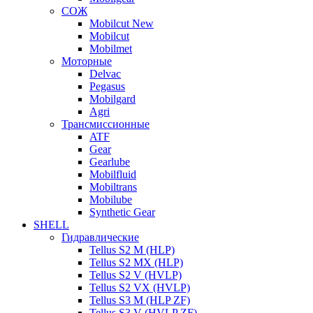
СОЖ
Mobilcut New
Mobilcut
Mobilmet
Моторные
Delvac
Pegasus
Mobilgard
Agri
Трансмиссионные
ATF
Gear
Gearlube
Mobilfluid
Mobiltrans
Mobilube
Synthetic Gear
SHELL
Гидравлические
Tellus S2 M (HLP)
Tellus S2 MХ (HLP)
Tellus S2 V (HVLP)
Tellus S2 VX (HVLP)
Tellus S3 M (HLP ZF)
Tellus S3 V (HVLP ZF)