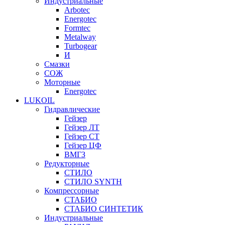
Индустриальные
Arbotec
Energotec
Formtec
Metalway
Turbogear
И
Смазки
СОЖ
Моторные
Energotec
LUKOIL
Гидравлические
Гейзер
Гейзер ЛТ
Гейзер СТ
Гейзер ЦФ
ВМГЗ
Редукторные
СТИЛО
СТИЛО SYNTH
Компрессорные
СТАБИО
СТАБИО СИНТЕТИК
Индустриальные