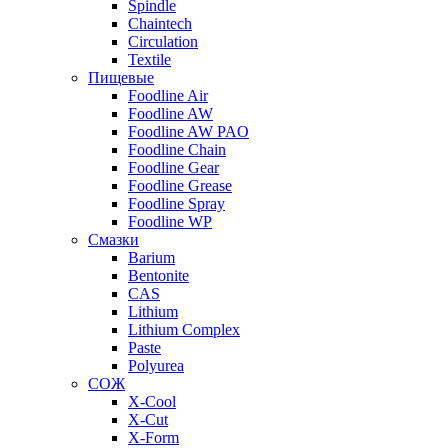
Spindle
Chaintech
Circulation
Textile
Пищевые
Foodline Air
Foodline AW
Foodline AW PAO
Foodline Chain
Foodline Gear
Foodline Grease
Foodline Spray
Foodline WP
Смазки
Barium
Bentonite
CAS
Lithium
Lithium Complex
Paste
Polyurea
СОЖ
X-Cool
X-Cut
X-Form