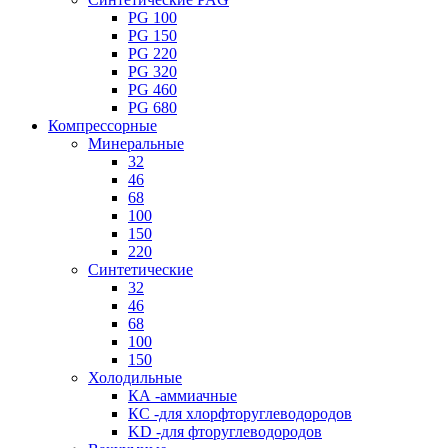
PG 100
PG 150
PG 220
PG 320
PG 460
PG 680
Компрессорные
Минеральные
32
46
68
100
150
220
Синтетические
32
46
68
100
150
Холодильные
КА -аммиачные
КС -для хлорфторуглеводородов
KD -для фторуглеводородов