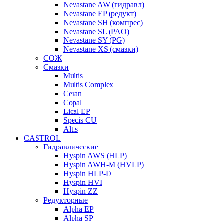
Nevastane AW (гидравл)
Nevastane EP (редукт)
Nevastane SH (компрес)
Nevastane SL (PAO)
Nevastane SY (PG)
Nevastane XS (смазки)
СОЖ
Смазки
Multis
Multis Complex
Ceran
Copal
Lical EP
Specis CU
Altis
CASTROL
Гидравлические
Hyspin AWS (HLP)
Hyspin AWH-M (HVLP)
Hyspin HLP-D
Hyspin HVI
Hyspin ZZ
Редукторные
Alpha EP
Alpha SP