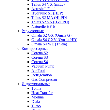
Tellus S4 VX (arctic)
Aeroshell Fluid
Hydraulic S1 (HLP)
Tellus S2 MA (HLPD)
Tellus S2 VA (HVLPD)
Naturelle HF-E
Редукторные
Omala S2 GX (Omala G)
Omala S4 GXV (Omala HD)
Omala S4 WE (Tivela)
Компрессорные
Corena S2
Corena S3
Corena S4
Vacuum Pump
Air Tool
Refrigeration
Gas Compressor
Индустриальные
Tonna
Heat Transfer
Morlina
Diala
Turbo