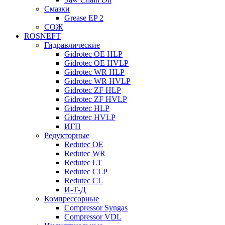
Смазки
Grease EP 2
СОЖ
ROSNEFT
Гидравлические
Gidrotec OE HLP
Gidrotec OE HVLP
Gidrotec WR HLP
Gidrotec WR HVLP
Gidrotec ZF HLP
Gidrotec ZF HVLP
Gidrotec HLP
Gidrotec HVLP
ИГП
Редукторные
Redutec OE
Redutec WR
Redutec LT
Redutec CLP
Redutec CL
И-Т-Д
Компрессорные
Compressor Syngas
Compressor VDL