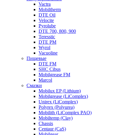
Vactra
Mobiltherm
DTE Oil
Velocite
Pyrolube
DTE 700, 800, 900
Teresstic
DTE PM
Wyrol
Vacuoline
Пищевые
DTE FM
SHC Cibus
Mobilgrease FM
Marcol
Смазки
Mobilux EP (Lithium)
Mobilgrease (LiComplex)
Unirex (LiComplex)
Polyrex (Polyurea)
Mobilith (LiComplex PAO)
Mobiltemp (Clay)
Chassis
Centaur (CaS)
Mobilgear