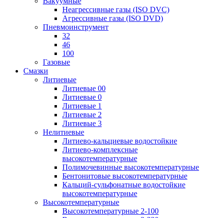
Вакуумные
Неагрессивные газы (ISO DVC)
Агрессивные газы (ISO DVD)
Пневмоинструмент
32
46
100
Газовые
Смазки
Литиевые
Литиевые 00
Литиевые 0
Литиевые 1
Литиевые 2
Литиевые 3
Нелитиевые
Литиево-кальциевые водостойкие
Литиево-комплексные
высокотемпературные
Полимочевинные высокотемпературные
Бентонитовые высокотемпературные
Кальций-сульфонатные водостойкие
высокотемпературные
Высокотемпературные
Высокотемпературные 2-100