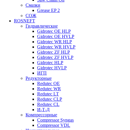
Смазки
Grease EP 2
СОЖ
ROSNEFT
Гидравлические
Gidrotec OE HLP
Gidrotec OE HVLP
Gidrotec WR HLP
Gidrotec WR HVLP
Gidrotec ZF HLP
Gidrotec ZF HVLP
Gidrotec HLP
Gidrotec HVLP
ИГП
Редукторные
Redutec OE
Redutec WR
Redutec LT
Redutec CLP
Redutec CL
И-Т-Д
Компрессорные
Compressor Syngas
Compressor VDL