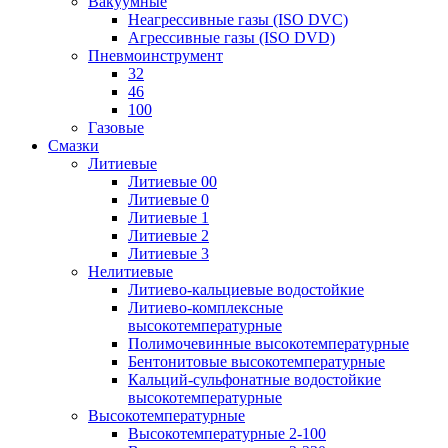
Вакуумные
Неагрессивные газы (ISO DVC)
Агрессивные газы (ISO DVD)
Пневмоинструмент
32
46
100
Газовые
Смазки
Литиевые
Литиевые 00
Литиевые 0
Литиевые 1
Литиевые 2
Литиевые 3
Нелитиевые
Литиево-кальциевые водостойкие
Литиево-комплексные
высокотемпературные
Полимочевинные высокотемпературные
Бентонитовые высокотемпературные
Кальций-сульфонатные водостойкие
высокотемпературные
Высокотемпературные
Высокотемпературные 2-100