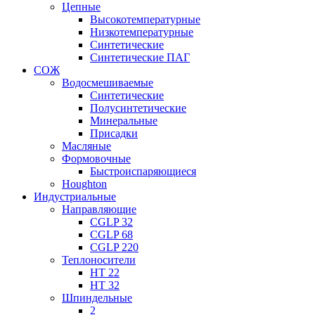
Цепные
Высокотемпературные
Низкотемпературные
Синтетические
Синтетические ПАГ
СОЖ
Водосмешиваемые
Синтетические
Полусинтетические
Минеральные
Присадки
Масляные
Формовочные
Быстроиспаряющиеся
Houghton
Индустриальные
Направляющие
CGLP 32
CGLP 68
CGLP 220
Теплоносители
HT 22
HT 32
Шпиндельные
2