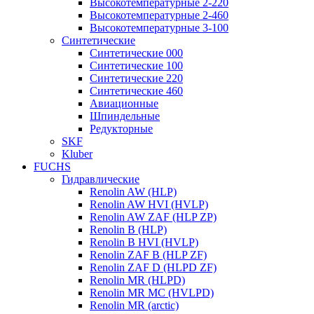
Высокотемпературные 2-220
Высокотемпературные 2-460
Высокотемпературные 3-100
Синтетические
Синтетические 000
Синтетические 100
Синтетические 220
Синтетические 460
Авиационные
Шпиндельные
Редукторные
SKF
Kluber
FUCHS
Гидравлические
Renolin AW (HLP)
Renolin AW HVI (HVLP)
Renolin AW ZAF (HLP ZP)
Renolin B (HLP)
Renolin B HVI (HVLP)
Renolin ZAF B (HLP ZF)
Renolin ZAF D (HLPD ZF)
Renolin MR (HLPD)
Renolin MR MC (HVLPD)
Renolin MR (arctic)