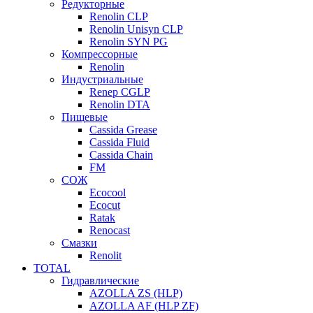
Редукторные
Renolin CLP
Renolin Unisyn CLP
Renolin SYN PG
Компрессорные
Renolin
Индустриальные
Renep CGLP
Renolin DTA
Пищевые
Cassida Grease
Cassida Fluid
Cassida Chain
FM
СОЖ
Ecocool
Ecocut
Ratak
Renocast
Смазки
Renolit
TOTAL
Гидравлические
AZOLLA ZS (HLP)
AZOLLA AF (HLP ZF)