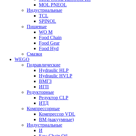
MOL PNEOL
Индустриальные
TCL
SPINOL
Пищевые
WO M
Food Chain
Food Gear
Food Hyd
Смазки
WEGO
Гидравлические
Hydraulic HLP
Hydraulic HVLP
ВМГЗ
ИГП
Редукторные
Редуктор CLP
ИТД
Компрессорные
Компрессор VDL
ВМ (вакуумные)
Индустриальные
И
Saw Chain Oil