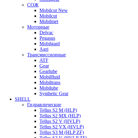
СОЖ
Mobilcut New
Mobilcut
Mobilmet
Моторные
Delvac
Pegasus
Mobilgard
Agri
Трансмиссионные
ATF
Gear
Gearlube
Mobilfluid
Mobiltrans
Mobilube
Synthetic Gear
SHELL
Гидравлические
Tellus S2 M (HLP)
Tellus S2 MХ (HLP)
Tellus S2 V (HVLP)
Tellus S2 VX (HVLP)
Tellus S3 M (HLP ZF)
Tellus S3 V (HVLP ZF)