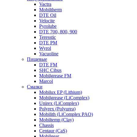
Vactra
Mobiltherm
DTE Oil
Velocite
Pyrolube
DTE 700, 800, 900
Teresstic
DTE PM
Wyrol
Vacuoline
Пищевые
DTE FM
SHC Cibus
Mobilgrease FM
Marcol
Смазки
Mobilux EP (Lithium)
Mobilgrease (LiComplex)
Unirex (LiComplex)
Polyrex (Polyurea)
Mobilith (LiComplex PAO)
Mobiltemp (Clay)
Chassis
Centaur (CaS)
Mobilgear