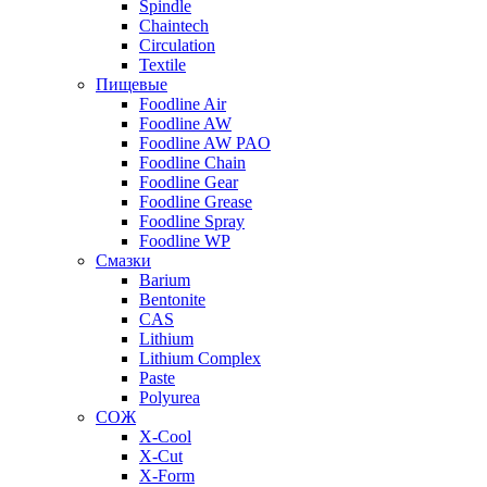
Spindle
Chaintech
Circulation
Textile
Пищевые
Foodline Air
Foodline AW
Foodline AW PAO
Foodline Chain
Foodline Gear
Foodline Grease
Foodline Spray
Foodline WP
Смазки
Barium
Bentonite
CAS
Lithium
Lithium Complex
Paste
Polyurea
СОЖ
X-Cool
X-Cut
X-Form