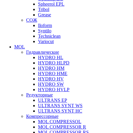
Spheerol EPL
Tribol
Grease
СОЖ
Iloform
Syntilo
Techniclean
Variocut
MOL
Гидравлические
HYDRO HL
HYDRO HLPD
HYDRO HM
HYDRO HME
HYDRO HV
HYDRO SW
HYDRO HVLP
Редукторные
ULTRANS EP
ULTRANS SYNT WS
ULTRANS SYNT HC
Компрессорные
MOL COMPRESSOL
MOL COMPRESSOR R
MOL COMPRESSOR RS