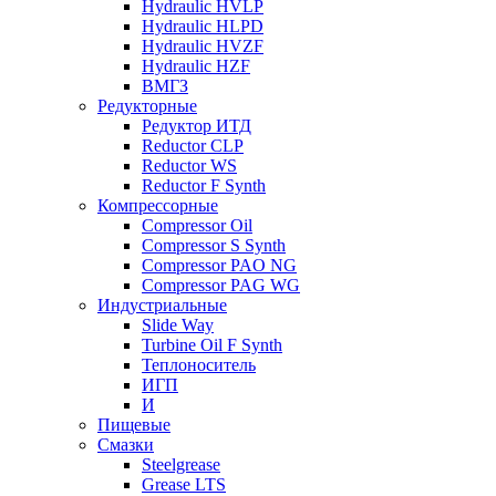
Hydraulic HVLP
Hydraulic HLPD
Hydraulic HVZF
Hydraulic HZF
ВМГЗ
Редукторные
Редуктор ИТД
Reductor CLP
Reductor WS
Reductor F Synth
Компрессорные
Compressor Oil
Compressor S Synth
Compressor PAO NG
Compressor PAG WG
Индустриальные
Slide Way
Turbine Oil F Synth
Теплоноситель
ИГП
И
Пищевые
Смазки
Steelgrease
Grease LTS