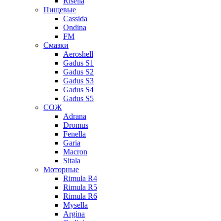
Risella
Пищевые
Cassida
Ondina
FM
Смазки
Aeroshell
Gadus S1
Gadus S2
Gadus S3
Gadus S4
Gadus S5
СОЖ
Adrana
Dromus
Fenella
Garia
Macron
Sitala
Моторные
Rimula R4
Rimula R5
Rimula R6
Mysella
Argina