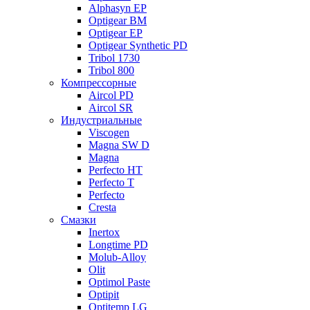
Alphasyn EP
Optigear BM
Optigear EP
Optigear Synthetic PD
Tribol 1730
Tribol 800
Компрессорные
Aircol PD
Aircol SR
Индустриальные
Viscogen
Magna SW D
Magna
Perfecto HT
Perfecto T
Perfecto
Cresta
Смазки
Inertox
Longtime PD
Molub-Alloy
Olit
Optimol Paste
Optipit
Optitemp LG