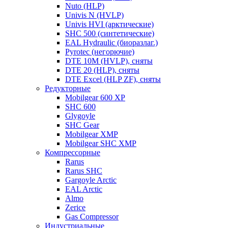
Nuto (HLP)
Univis N (HVLP)
Univis HVI (арктические)
SHC 500 (синтетические)
EAL Hydraulic (биоразлаг.)
Pyrotec (негорючие)
DTE 10M (HVLP), сняты
DTE 20 (HLP), сняты
DTE Excel (HLP ZF), сняты
Редукторные
Mobilgear 600 XP
SHC 600
Glygoyle
SHC Gear
Mobilgear XMP
Mobilgear SHC XMP
Компрессорные
Rarus
Rarus SHC
Gargoyle Arctic
EAL Arctic
Almo
Zerice
Gas Compressor
Индустриальные