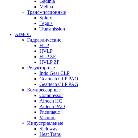
Gadinia
Melina
Трансмиссионные
Spirax
Tegula
Transmission
AIMOL
Гидравлические
HLP
HVLP
HLP ZF
HVLP ZF
Редукторные
Indo Gear CLP
Geartech CLP PAO
Geartech CLP PAG
Компрессорные
Compressor
Airtech HC
Airtech PAO
Pneumatic
Vacuum
Индустриальные
Slideway
Heat Trans