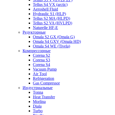
Tellus S4 VX (arctic)
Aeroshell Fluid
Hydraulic S1 (HLP)
Tellus S2 MA (HLPD)
Tellus S2 VA (HVLPD)
Naturelle HF-E
Редукторные
Omala S2 GX (Omala G)
Omala S4 GXV (Omala HD)
Omala S4 WE (Tivela)
Компрессорные
Corena S2
Corena S3
Corena S4
Vacuum Pump
Air Tool
Refrigeration
Gas Compressor
Индустриальные
Tonna
Heat Transfer
Morlina
Diala
Turbo