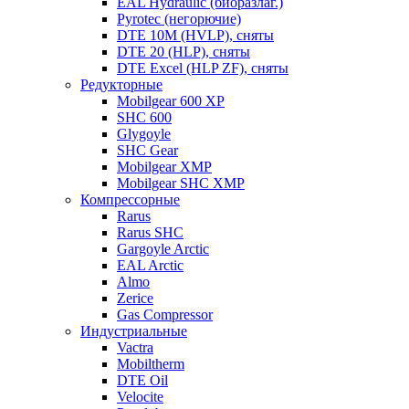
EAL Hydraulic (биоразлаг.)
Pyrotec (негорючие)
DTE 10M (HVLP), сняты
DTE 20 (HLP), сняты
DTE Excel (HLP ZF), сняты
Редукторные
Mobilgear 600 XP
SHC 600
Glygoyle
SHC Gear
Mobilgear XMP
Mobilgear SHC XMP
Компрессорные
Rarus
Rarus SHC
Gargoyle Arctic
EAL Arctic
Almo
Zerice
Gas Compressor
Индустриальные
Vactra
Mobiltherm
DTE Oil
Velocite