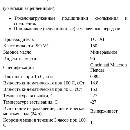
зубчатыми зацеплениями).
Тяжелонагруженные подшипники скольжения и
сцепления.
Понижающие (редукционные) и червячные передачи.
Производитель
TOTAL
Класс вязкости ISO VG
150
Базовое масло
Минеральное
Индекс вязкости
96
Cincinnati Milacron
Спецификации
Flender
Плотность при 15 С, кг/л
0.892
Вязкость кинематическая при 100 С, сСт
14.8
Вязкость кинематическая при 40 С, сСт
153
Температура вспышки, С
227
Температура застывания, С
-27
Испытание на ржавление, синтетическая
Выдерживает
морская вода (24 ч)
Коррозия меди в течение 3 часов при 100
1
С