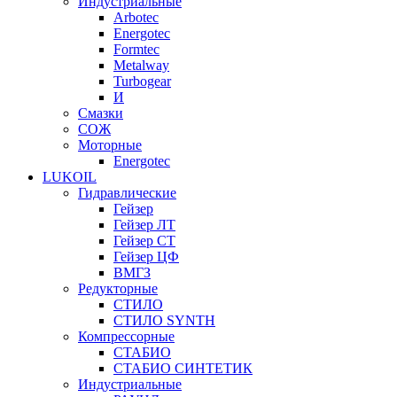
Индустриальные
Arbotec
Energotec
Formtec
Metalway
Turbogear
И
Смазки
СОЖ
Моторные
Energotec
LUKOIL
Гидравлические
Гейзер
Гейзер ЛТ
Гейзер СТ
Гейзер ЦФ
ВМГЗ
Редукторные
СТИЛО
СТИЛО SYNTH
Компрессорные
СТАБИО
СТАБИО СИНТЕТИК
Индустриальные