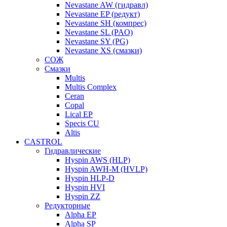
Nevastane AW (гидравл)
Nevastane EP (редукт)
Nevastane SH (компрес)
Nevastane SL (PAO)
Nevastane SY (PG)
Nevastane XS (смазки)
СОЖ
Смазки
Multis
Multis Complex
Ceran
Copal
Lical EP
Specis CU
Altis
CASTROL
Гидравлические
Hyspin AWS (HLP)
Hyspin AWH-M (HVLP)
Hyspin HLP-D
Hyspin HVI
Hyspin ZZ
Редукторные
Alpha EP
Alpha SP