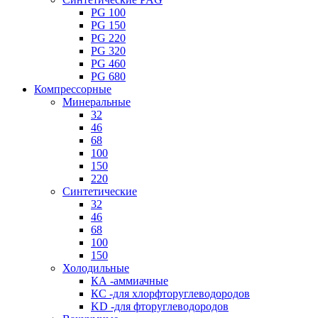
PG 100
PG 150
PG 220
PG 320
PG 460
PG 680
Компрессорные
Минеральные
32
46
68
100
150
220
Синтетические
32
46
68
100
150
Холодильные
КА -аммиачные
КС -для хлорфторуглеводородов
KD -для фторуглеводородов