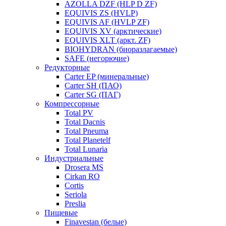
AZOLLA DZF (HLP D ZF)
EQUIVIS ZS (HVLP)
EQUIVIS AF (HVLP ZF)
EQUIVIS XV (арктические)
EQUIVIS XLT (аркт. ZF)
BIOHYDRAN (биоразлагаемые)
SAFE (негорючие)
Редукторные
Carter EP (минеральные)
Carter SH (ПАО)
Carter SG (ПАГ)
Компрессорные
Total PV
Total Dacnis
Total Pneuma
Total Planetelf
Total Lunaria
Индустриальные
Drosera MS
Cirkan RO
Cortis
Seriola
Preslia
Пищевые
Finavestan (белые)