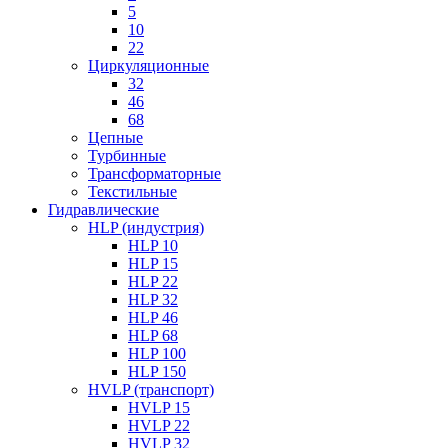
5
10
22
Циркуляционные
32
46
68
Цепные
Турбинные
Трансформаторные
Текстильные
Гидравлические
HLP (индустрия)
HLP 10
HLP 15
HLP 22
HLP 32
HLP 46
HLP 68
HLP 100
HLP 150
HVLP (транспорт)
HVLP 15
HVLP 22
HVLP 32