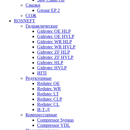
Смазки
Grease EP 2
СОЖ
ROSNEFT
Гидравлические
Gidrotec OE HLP
Gidrotec OE HVLP
Gidrotec WR HLP
Gidrotec WR HVLP
Gidrotec ZF HLP
Gidrotec ZF HVLP
Gidrotec HLP
Gidrotec HVLP
ИГП
Редукторные
Redutec OE
Redutec WR
Redutec LT
Redutec CLP
Redutec CL
И-Т-Д
Компрессорные
Compressor Syngas
Compressor VDL