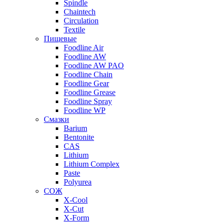
Spindle
Chaintech
Circulation
Textile
Пищевые
Foodline Air
Foodline AW
Foodline AW PAO
Foodline Chain
Foodline Gear
Foodline Grease
Foodline Spray
Foodline WP
Смазки
Barium
Bentonite
CAS
Lithium
Lithium Complex
Paste
Polyurea
СОЖ
X-Cool
X-Cut
X-Form