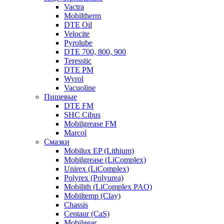
Vactra
Mobiltherm
DTE Oil
Velocite
Pyrolube
DTE 700, 800, 900
Teresstic
DTE PM
Wyrol
Vacuoline
Пищевые
DTE FM
SHC Cibus
Mobilgrease FM
Marcol
Смазки
Mobilux EP (Lithium)
Mobilgrease (LiComplex)
Unirex (LiComplex)
Polyrex (Polyurea)
Mobilith (LiComplex PAO)
Mobiltemp (Clay)
Chassis
Centaur (CaS)
Mobilgear