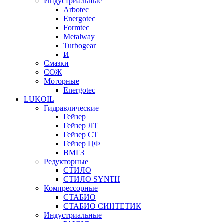
Индустриальные
Arbotec
Energotec
Formtec
Metalway
Turbogear
И
Смазки
СОЖ
Моторные
Energotec
LUKOIL
Гидравлические
Гейзер
Гейзер ЛТ
Гейзер СТ
Гейзер ЦФ
ВМГЗ
Редукторные
СТИЛО
СТИЛО SYNTH
Компрессорные
СТАБИО
СТАБИО СИНТЕТИК
Индустриальные