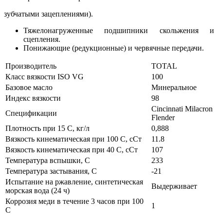
зубчатыми зацеплениями).
Тяжелонагруженные подшипники скольжения и
сцепления.
Понижающие (редукционные) и червячные передачи.
Производитель
TOTAL
Класс вязкости ISO VG
100
Базовое масло
Минеральное
Индекс вязкости
98
Cincinnati Milacron
Спецификации
Flender
Плотность при 15 С, кг/л
0,888
Вязкость кинематическая при 100 С, сСт
11.8
Вязкость кинематическая при 40 С, сСт
107
Температура вспышки, С
233
Температура застывания, С
-21
Испытание на ржавление, синтетическая
Выдерживает
морская вода (24 ч)
Коррозия меди в течение 3 часов при 100
1
С