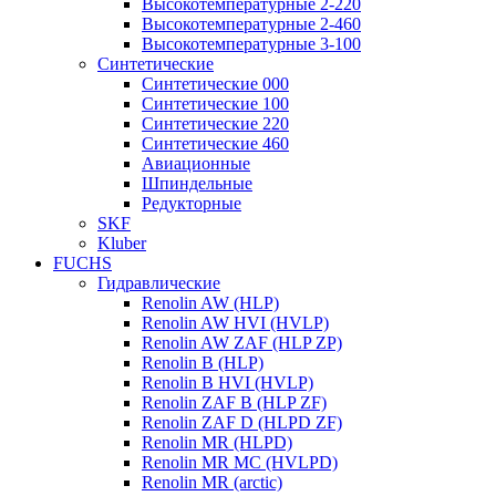
Высокотемпературные 2-220
Высокотемпературные 2-460
Высокотемпературные 3-100
Синтетические
Синтетические 000
Синтетические 100
Синтетические 220
Синтетические 460
Авиационные
Шпиндельные
Редукторные
SKF
Kluber
FUCHS
Гидравлические
Renolin AW (HLP)
Renolin AW HVI (HVLP)
Renolin AW ZAF (HLP ZP)
Renolin B (HLP)
Renolin B HVI (HVLP)
Renolin ZAF B (HLP ZF)
Renolin ZAF D (HLPD ZF)
Renolin MR (HLPD)
Renolin MR MC (HVLPD)
Renolin MR (arctic)