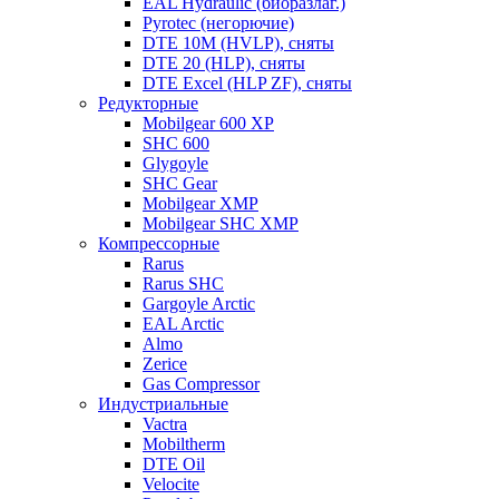
EAL Hydraulic (биоразлаг.)
Pyrotec (негорючие)
DTE 10M (HVLP), сняты
DTE 20 (HLP), сняты
DTE Excel (HLP ZF), сняты
Редукторные
Mobilgear 600 XP
SHC 600
Glygoyle
SHC Gear
Mobilgear XMP
Mobilgear SHC XMP
Компрессорные
Rarus
Rarus SHC
Gargoyle Arctic
EAL Arctic
Almo
Zerice
Gas Compressor
Индустриальные
Vactra
Mobiltherm
DTE Oil
Velocite