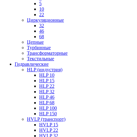
5
10
22
Циркуляционные
32
46
68
Цепные
Турбинные
Трансформаторные
Текстильные
Гидравлические
HLP (индустрия)
HLP 10
HLP 15
HLP 22
HLP 32
HLP 46
HLP 68
HLP 100
HLP 150
HVLP (транспорт)
HVLP 15
HVLP 22
HVLP 32