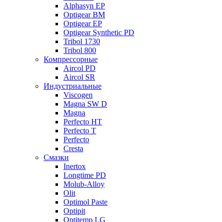
Alphasyn EP
Optigear BM
Optigear EP
Optigear Synthetic PD
Tribol 1730
Tribol 800
Компрессорные
Aircol PD
Aircol SR
Индустриальные
Viscogen
Magna SW D
Magna
Perfecto HT
Perfecto T
Perfecto
Cresta
Смазки
Inertox
Longtime PD
Molub-Alloy
Olit
Optimol Paste
Optipit
Optitemp LG