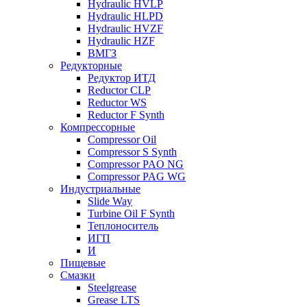
Hydraulic HVLP
Hydraulic HLPD
Hydraulic HVZF
Hydraulic HZF
ВМГЗ
Редукторные
Редуктор ИТД
Reductor CLP
Reductor WS
Reductor F Synth
Компрессорные
Compressor Oil
Compressor S Synth
Compressor PAO NG
Compressor PAG WG
Индустриальные
Slide Way
Turbine Oil F Synth
Теплоноситель
ИГП
И
Пищевые
Смазки
Steelgrease
Grease LTS