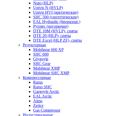
Nuto (HLP)
Univis N (HVLP)
Univis HVI (арктические)
SHC 500 (синтетические)
EAL Hydraulic (биоразлаг.)
Pyrotec (негорючие)
DTE 10M (HVLP), сняты
DTE 20 (HLP), сняты
DTE Excel (HLP ZF), сняты
Редукторные
Mobilgear 600 XP
SHC 600
Glygoyle
SHC Gear
Mobilgear XMP
Mobilgear SHC XMP
Компрессорные
Rarus
Rarus SHC
Gargoyle Arctic
EAL Arctic
Almo
Zerice
Gas Compressor
Индустриальные