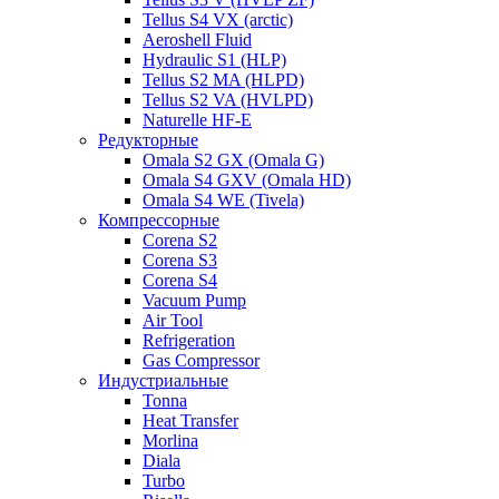
Tellus S4 VX (arctic)
Aeroshell Fluid
Hydraulic S1 (HLP)
Tellus S2 MA (HLPD)
Tellus S2 VA (HVLPD)
Naturelle HF-E
Редукторные
Omala S2 GX (Omala G)
Omala S4 GXV (Omala HD)
Omala S4 WE (Tivela)
Компрессорные
Corena S2
Corena S3
Corena S4
Vacuum Pump
Air Tool
Refrigeration
Gas Compressor
Индустриальные
Tonna
Heat Transfer
Morlina
Diala
Turbo