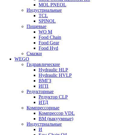
MOL PNEOL
Индустриальные
TCL
SPINOL
Пищевые
WO M
Food Chain
Food Gear
Food Hyd
Смазки
WEGO
Гидравлические
Hydraulic HLP
Hydraulic HVLP
ВМГЗ
ИГП
Редукторные
Редуктор CLP
ИТД
Компрессорные
Компрессор VDL
ВМ (вакуумные)
Индустриальные
И
Saw Chain Oil