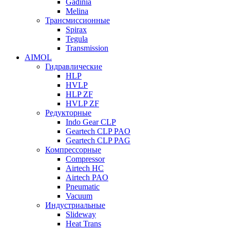
Gadinia
Melina
Трансмиссионные
Spirax
Tegula
Transmission
AIMOL
Гидравлические
HLP
HVLP
HLP ZF
HVLP ZF
Редукторные
Indo Gear CLP
Geartech CLP PAO
Geartech CLP PAG
Компрессорные
Compressor
Airtech HC
Airtech PAO
Pneumatic
Vacuum
Индустриальные
Slideway
Heat Trans