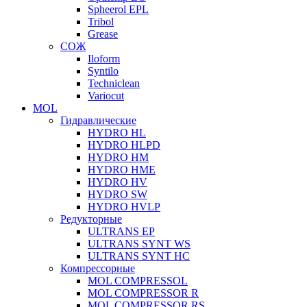
Spheerol EPL
Tribol
Grease
СОЖ
Iloform
Syntilo
Techniclean
Variocut
MOL
Гидравлические
HYDRO HL
HYDRO HLPD
HYDRO HM
HYDRO HME
HYDRO HV
HYDRO SW
HYDRO HVLP
Редукторные
ULTRANS EP
ULTRANS SYNT WS
ULTRANS SYNT HC
Компрессорные
MOL COMPRESSOL
MOL COMPRESSOR R
MOL COMPRESSOR RS