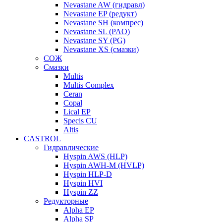
Nevastane AW (гидравл)
Nevastane EP (редукт)
Nevastane SH (компрес)
Nevastane SL (PAO)
Nevastane SY (PG)
Nevastane XS (смазки)
СОЖ
Смазки
Multis
Multis Complex
Ceran
Copal
Lical EP
Specis CU
Altis
CASTROL
Гидравлические
Hyspin AWS (HLP)
Hyspin AWH-M (HVLP)
Hyspin HLP-D
Hyspin HVI
Hyspin ZZ
Редукторные
Alpha EP
Alpha SP