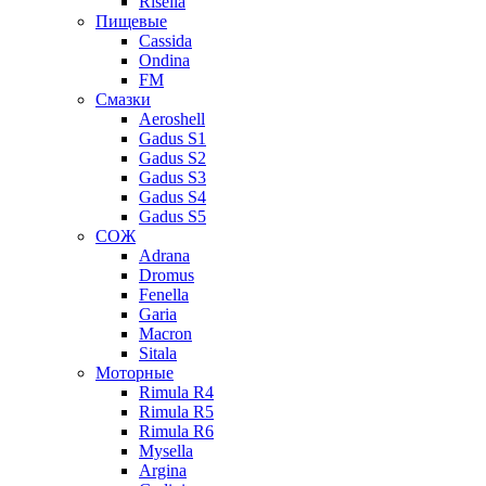
Risella
Пищевые
Cassida
Ondina
FM
Смазки
Aeroshell
Gadus S1
Gadus S2
Gadus S3
Gadus S4
Gadus S5
СОЖ
Adrana
Dromus
Fenella
Garia
Macron
Sitala
Моторные
Rimula R4
Rimula R5
Rimula R6
Mysella
Argina