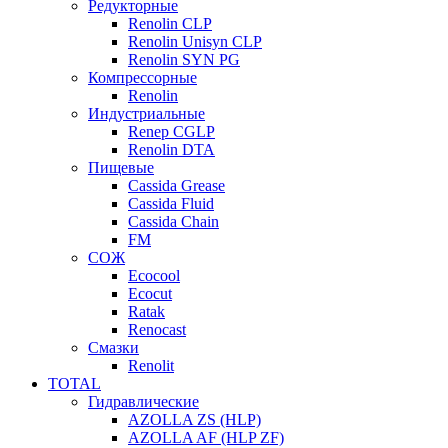
Редукторные
Renolin CLP
Renolin Unisyn CLP
Renolin SYN PG
Компрессорные
Renolin
Индустриальные
Renep CGLP
Renolin DTA
Пищевые
Cassida Grease
Cassida Fluid
Cassida Chain
FM
СОЖ
Ecocool
Ecocut
Ratak
Renocast
Смазки
Renolit
TOTAL
Гидравлические
AZOLLA ZS (HLP)
AZOLLA AF (HLP ZF)