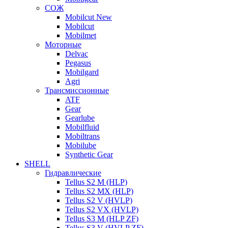
СОЖ
Mobilcut New
Mobilcut
Mobilmet
Моторные
Delvac
Pegasus
Mobilgard
Agri
Трансмиссионные
ATF
Gear
Gearlube
Mobilfluid
Mobiltrans
Mobilube
Synthetic Gear
SHELL
Гидравлические
Tellus S2 M (HLP)
Tellus S2 MХ (HLP)
Tellus S2 V (HVLP)
Tellus S2 VX (HVLP)
Tellus S3 M (HLP ZF)
Tellus S3 V (HVLP ZF)