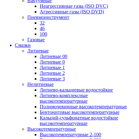
Вакуумные
Неагрессивные газы (ISO DVC)
Агрессивные газы (ISO DVD)
Пневмоинструмент
32
46
100
Газовые
Смазки
Литиевые
Литиевые 00
Литиевые 0
Литиевые 1
Литиевые 2
Литиевые 3
Нелитиевые
Литиево-кальциевые водостойкие
Литиево-комплексные
высокотемпературные
Полимочевинные высокотемпературные
Бентонитовые высокотемпературные
Кальций-сульфонатные водостойкие
высокотемпературные
Высокотемпературные
Высокотемпературные 2-100