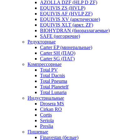
AZOLLA DZF (HLP D ZF)
EQUIVIS ZS (HVLP)
EQUIVIS AF (HVLP ZF)
EQUIVIS XV (арктические)
EQUIVIS XLT (аркт. ZF)
BIOHYDRAN (биоразлагаемые)
SAFE (негорючие)
Редукторные
Carter EP (минеральные)
Carter SH (ПАО)
Carter SG (ПАГ)
Компрессорные
Total PV
Total Dacnis
Total Pneuma
Total Planetelf
Total Lunaria
Индустриальные
Drosera MS
Cirkan RO
Cortis
Seriola
Preslia
Пищевые
Finavestan (белые)