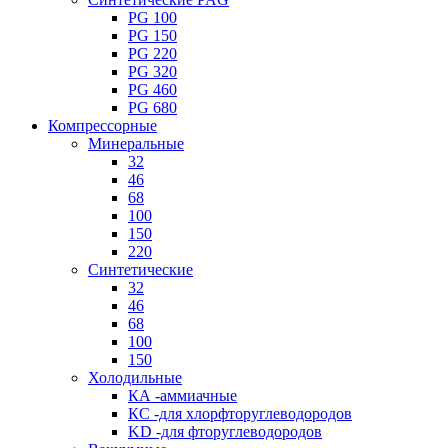
PG 100
PG 150
PG 220
PG 320
PG 460
PG 680
Компрессорные
Минеральные
32
46
68
100
150
220
Синтетические
32
46
68
100
150
Холодильные
КА -аммиачные
КС -для хлорфторуглеводородов
KD -для фторуглеводородов