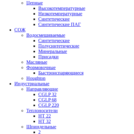
Цепные
Высокотемпературные
Низкотемпературные
Синтетические
Синтетические ПАГ
СОЖ
Водосмешиваемые
Синтетические
Полусинтетические
Минеральные
Присадки
Масляные
Формовочные
Быстроиспаряющиеся
Houghton
Индустриальные
Направляющие
CGLP 32
CGLP 68
CGLP 220
Теплоносители
HT 22
HT 32
Шпиндельные
2