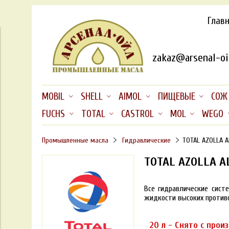
Глав
zakaz@arsenal-oil
MOBIL
SHELL
AIMOL
ПИЩЕВЫЕ
СОЖ
FUCHS
TOTAL
CASTROL
MOL
WEGO
Промышленные масла
Гидравлические
TOTAL AZOLLA A
TOTAL AZOLLA AL
Все гидравлические сист
жидкости высоких против
20 л - Снято с прои