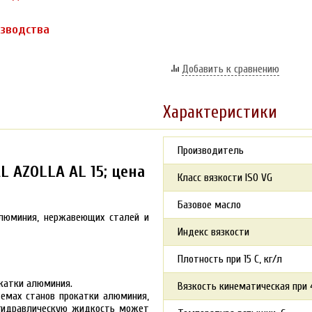
изводства
Добавить к сравнению
Характеристики
Производитель
 AZOLLA AL 15; цена
Класс вязкости ISO VG
Базовое масло
алюминия, нержавеющих сталей и
Индекс вязкости
Плотность при 15 С, кг/л
окатки алюминия.
Вязкость кинематическая при 4
темах станов прокатки алюминия,
 гидравлическую жидкость может