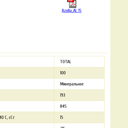
Azolla_AL 15
TOTAL
100
Минеральное
193
845
0 С, сСт
15