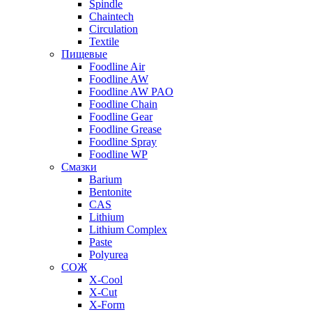
Spindle
Chaintech
Circulation
Textile
Пищевые
Foodline Air
Foodline AW
Foodline AW PAO
Foodline Chain
Foodline Gear
Foodline Grease
Foodline Spray
Foodline WP
Смазки
Barium
Bentonite
CAS
Lithium
Lithium Complex
Paste
Polyurea
СОЖ
X-Cool
X-Cut
X-Form