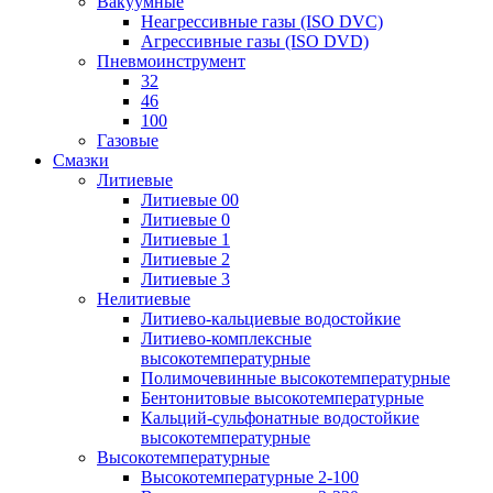
Вакуумные
Неагрессивные газы (ISO DVC)
Агрессивные газы (ISO DVD)
Пневмоинструмент
32
46
100
Газовые
Смазки
Литиевые
Литиевые 00
Литиевые 0
Литиевые 1
Литиевые 2
Литиевые 3
Нелитиевые
Литиево-кальциевые водостойкие
Литиево-комплексные
высокотемпературные
Полимочевинные высокотемпературные
Бентонитовые высокотемпературные
Кальций-сульфонатные водостойкие
высокотемпературные
Высокотемпературные
Высокотемпературные 2-100