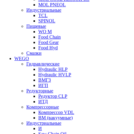
MOL PNEOL
Индустриальные
TCL
SPINOL
Пищевые
WO M
Food Chain
Food Gear
Food Hyd
Смазки
WEGO
Гидравлические
Hydraulic HLP
Hydraulic HVLP
ВМГЗ
ИГП
Редукторные
Редуктор CLP
ИТД
Компрессорные
Компрессор VDL
ВМ (вакуумные)
Индустриальные
И
Saw Chain Oil