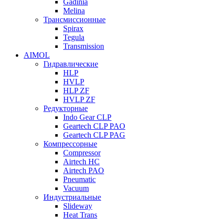
Gadinia
Melina
Трансмиссионные
Spirax
Tegula
Transmission
AIMOL
Гидравлические
HLP
HVLP
HLP ZF
HVLP ZF
Редукторные
Indo Gear CLP
Geartech CLP PAO
Geartech CLP PAG
Компрессорные
Compressor
Airtech HC
Airtech PAO
Pneumatic
Vacuum
Индустриальные
Slideway
Heat Trans