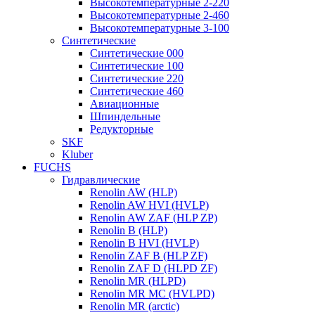
Высокотемпературные 2-220
Высокотемпературные 2-460
Высокотемпературные 3-100
Синтетические
Синтетические 000
Синтетические 100
Синтетические 220
Синтетические 460
Авиационные
Шпиндельные
Редукторные
SKF
Kluber
FUCHS
Гидравлические
Renolin AW (HLP)
Renolin AW HVI (HVLP)
Renolin AW ZAF (HLP ZP)
Renolin B (HLP)
Renolin B HVI (HVLP)
Renolin ZAF B (HLP ZF)
Renolin ZAF D (HLPD ZF)
Renolin MR (HLPD)
Renolin MR MC (HVLPD)
Renolin MR (arctic)