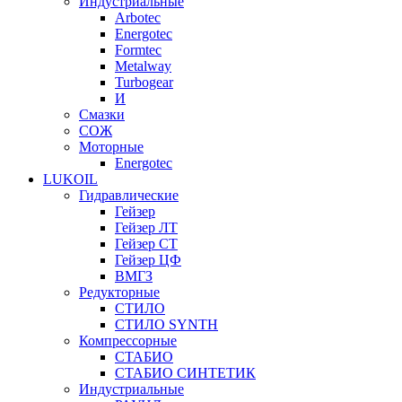
Индустриальные
Arbotec
Energotec
Formtec
Metalway
Turbogear
И
Смазки
СОЖ
Моторные
Energotec
LUKOIL
Гидравлические
Гейзер
Гейзер ЛТ
Гейзер СТ
Гейзер ЦФ
ВМГЗ
Редукторные
СТИЛО
СТИЛО SYNTH
Компрессорные
СТАБИО
СТАБИО СИНТЕТИК
Индустриальные