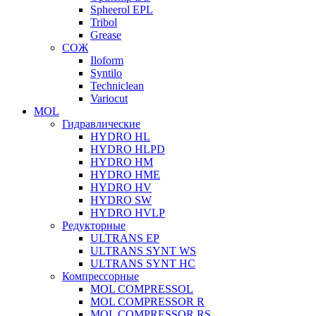
Spheerol EPL
Tribol
Grease
СОЖ
Iloform
Syntilo
Techniclean
Variocut
MOL
Гидравлические
HYDRO HL
HYDRO HLPD
HYDRO HM
HYDRO HME
HYDRO HV
HYDRO SW
HYDRO HVLP
Редукторные
ULTRANS EP
ULTRANS SYNT WS
ULTRANS SYNT HC
Компрессорные
MOL COMPRESSOL
MOL COMPRESSOR R
MOL COMPRESSOR RS