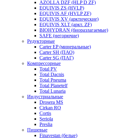
AZOLLA DZF (HLP D ZF)
EQUIVIS ZS (HVLP)
EQUIVIS AF (HVLP ZF)
EQUIVIS XV (арктические)
EQUIVIS XLT (аркт. ZF)
BIOHYDRAN (биоразлагаемые)
SAFE (негорючие)
Редукторные
Carter EP (минеральные)
Carter SH (ПАО)
Carter SG (ПАГ)
Компрессорные
Total PV
Total Dacnis
Total Pneuma
Total Planetelf
Total Lunaria
Индустриальные
Drosera MS
Cirkan RO
Cortis
Seriola
Preslia
Пищевые
Finavestan (белые)