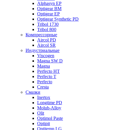
Alphasyn EP
Optigear BM
Optigear EP
Optigear Synthetic PD
Tribol 1730
Tribol 800
Компрессорные
Aircol PD
Aircol SR
Индустриальные
Viscogen
Magna SW D
Magna
Perfecto HT
Perfecto T
Perfecto
Cresta
Смазки
Inertox
Longtime PD
Molub-Alloy
Olit
Optimol Paste
Optipit
Optitemp LG