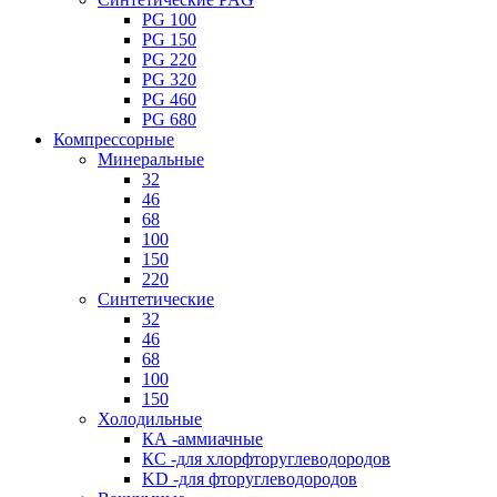
PG 100
PG 150
PG 220
PG 320
PG 460
PG 680
Компрессорные
Минеральные
32
46
68
100
150
220
Синтетические
32
46
68
100
150
Холодильные
КА -аммиачные
КС -для хлорфторуглеводородов
KD -для фторуглеводородов