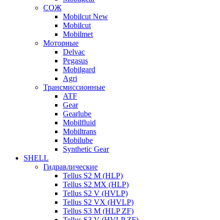
СОЖ
Mobilcut New
Mobilcut
Mobilmet
Моторные
Delvac
Pegasus
Mobilgard
Agri
Трансмиссионные
ATF
Gear
Gearlube
Mobilfluid
Mobiltrans
Mobilube
Synthetic Gear
SHELL
Гидравлические
Tellus S2 M (HLP)
Tellus S2 MХ (HLP)
Tellus S2 V (HVLP)
Tellus S2 VX (HVLP)
Tellus S3 M (HLP ZF)
Tellus S3 V (HVLP ZF)