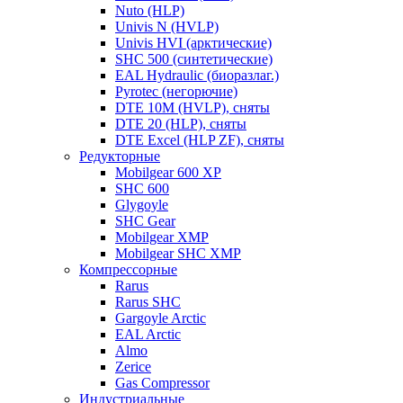
Nuto (HLP)
Univis N (HVLP)
Univis HVI (арктические)
SHC 500 (синтетические)
EAL Hydraulic (биоразлаг.)
Pyrotec (негорючие)
DTE 10M (HVLP), сняты
DTE 20 (HLP), сняты
DTE Excel (HLP ZF), сняты
Редукторные
Mobilgear 600 XP
SHC 600
Glygoyle
SHC Gear
Mobilgear XMP
Mobilgear SHC XMP
Компрессорные
Rarus
Rarus SHC
Gargoyle Arctic
EAL Arctic
Almo
Zerice
Gas Compressor
Индустриальные