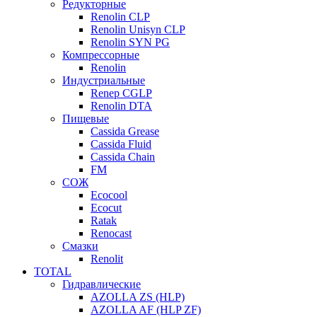
Редукторные
Renolin CLP
Renolin Unisyn CLP
Renolin SYN PG
Компрессорные
Renolin
Индустриальные
Renep CGLP
Renolin DTA
Пищевые
Cassida Grease
Cassida Fluid
Cassida Chain
FM
СОЖ
Ecocool
Ecocut
Ratak
Renocast
Смазки
Renolit
TOTAL
Гидравлические
AZOLLA ZS (HLP)
AZOLLA AF (HLP ZF)