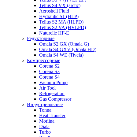
Tellus S4 VX (arctic)
Aeroshell Fluid
Hydraulic S1 (HLP)
Tellus S2 MA (HLPD)
Tellus S2 VA (HVLPD)
Naturelle HF-E
Редукторные
Omala S2 GX (Omala G)
Omala S4 GXV (Omala HD)
Omala S4 WE (Tivela)
Компрессорные
Corena S2
Corena S3
Corena S4
Vacuum Pump
Air Tool
Refrigeration
Gas Compressor
Индустриальные
Tonna
Heat Transfer
Morlina
Diala
Turbo