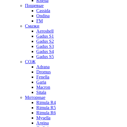
Risella
Пищевые
Cassida
Ondina
FM
Смазки
Aeroshell
Gadus S1
Gadus S2
Gadus S3
Gadus S4
Gadus S5
СОЖ
Adrana
Dromus
Fenella
Garia
Macron
Sitala
Моторные
Rimula R4
Rimula R5
Rimula R6
Mysella
Argina