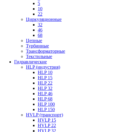
5
10
22
Циркуляционные
32
46
68
Цепные
Турбинные
Трансформаторные
Текстильные
Гидравлические
HLP (индустрия)
HLP 10
HLP 15
HLP 22
HLP 32
HLP 46
HLP 68
HLP 100
HLP 150
HVLP (транспорт)
HVLP 15
HVLP 22
HVLP 32