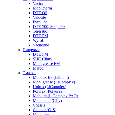
Vactra
Mobiltherm
DTE Oil
Velocite
Pyrolube
DTE 700, 800, 900
Teresstic
DTE PM
Wyrol
Vacuoline
Пищевые
DTE FM
SHC Cibus
Mobilgrease FM
Marcol
Смазки
Mobilux EP (Lithium)
Mobilgrease (LiComplex)
Unirex (LiComplex)
Polyrex (Polyurea)
Mobilith (LiComplex PAO)
Mobiltemp (Clay)
Chassis
Centaur (CaS)
Mobilgear