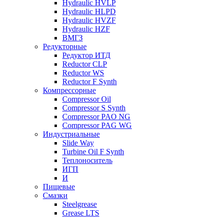
Hydraulic HVLP
Hydraulic HLPD
Hydraulic HVZF
Hydraulic HZF
ВМГЗ
Редукторные
Редуктор ИТД
Reductor CLP
Reductor WS
Reductor F Synth
Компрессорные
Compressor Oil
Compressor S Synth
Compressor PAO NG
Compressor PAG WG
Индустриальные
Slide Way
Turbine Oil F Synth
Теплоноситель
ИГП
И
Пищевые
Смазки
Steelgrease
Grease LTS