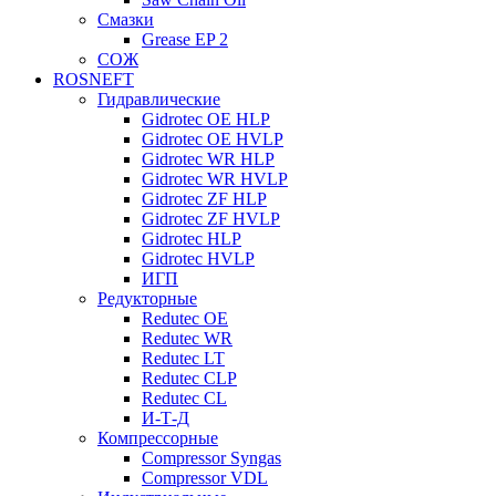
Смазки
Grease EP 2
СОЖ
ROSNEFT
Гидравлические
Gidrotec OE HLP
Gidrotec OE HVLP
Gidrotec WR HLP
Gidrotec WR HVLP
Gidrotec ZF HLP
Gidrotec ZF HVLP
Gidrotec HLP
Gidrotec HVLP
ИГП
Редукторные
Redutec OE
Redutec WR
Redutec LT
Redutec CLP
Redutec CL
И-Т-Д
Компрессорные
Compressor Syngas
Compressor VDL