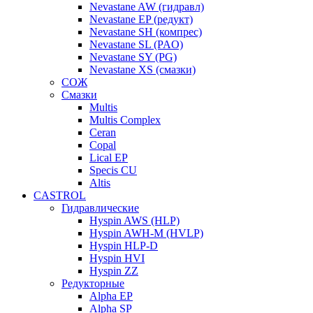
Nevastane AW (гидравл)
Nevastane EP (редукт)
Nevastane SH (компрес)
Nevastane SL (PAO)
Nevastane SY (PG)
Nevastane XS (смазки)
СОЖ
Смазки
Multis
Multis Complex
Ceran
Copal
Lical EP
Specis CU
Altis
CASTROL
Гидравлические
Hyspin AWS (HLP)
Hyspin AWH-M (HVLP)
Hyspin HLP-D
Hyspin HVI
Hyspin ZZ
Редукторные
Alpha EP
Alpha SP