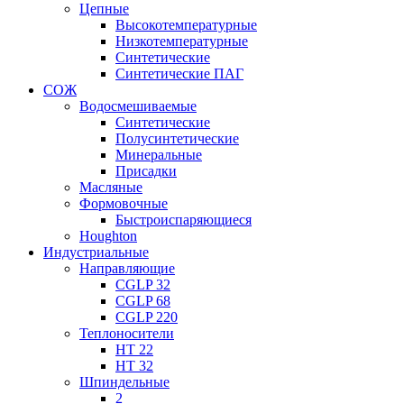
Цепные
Высокотемпературные
Низкотемпературные
Синтетические
Синтетические ПАГ
СОЖ
Водосмешиваемые
Синтетические
Полусинтетические
Минеральные
Присадки
Масляные
Формовочные
Быстроиспаряющиеся
Houghton
Индустриальные
Направляющие
CGLP 32
CGLP 68
CGLP 220
Теплоносители
HT 22
HT 32
Шпиндельные
2