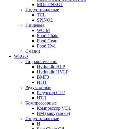
MOL PNEOL
Индустриальные
TCL
SPINOL
Пищевые
WO M
Food Chain
Food Gear
Food Hyd
Смазки
WEGO
Гидравлические
Hydraulic HLP
Hydraulic HVLP
ВМГЗ
ИГП
Редукторные
Редуктор CLP
ИТД
Компрессорные
Компрессор VDL
ВМ (вакуумные)
Индустриальные
И
Saw Chain Oil