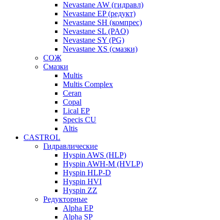
Nevastane AW (гидравл)
Nevastane EP (редукт)
Nevastane SH (компрес)
Nevastane SL (PAO)
Nevastane SY (PG)
Nevastane XS (смазки)
СОЖ
Смазки
Multis
Multis Complex
Ceran
Copal
Lical EP
Specis CU
Altis
CASTROL
Гидравлические
Hyspin AWS (HLP)
Hyspin AWH-M (HVLP)
Hyspin HLP-D
Hyspin HVI
Hyspin ZZ
Редукторные
Alpha EP
Alpha SP