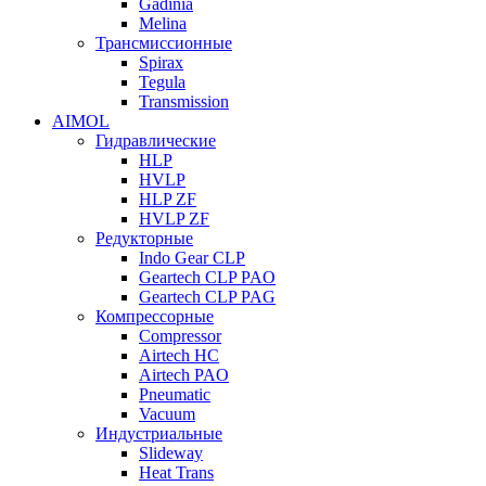
Gadinia
Melina
Трансмиссионные
Spirax
Tegula
Transmission
AIMOL
Гидравлические
HLP
HVLP
HLP ZF
HVLP ZF
Редукторные
Indo Gear CLP
Geartech CLP PAO
Geartech CLP PAG
Компрессорные
Compressor
Airtech HC
Airtech PAO
Pneumatic
Vacuum
Индустриальные
Slideway
Heat Trans