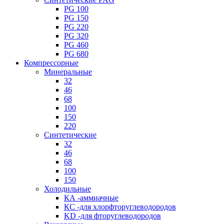
PG 100
PG 150
PG 220
PG 320
PG 460
PG 680
Компрессорные
Минеральные
32
46
68
100
150
220
Синтетические
32
46
68
100
150
Холодильные
КА -аммиачные
КС -для хлорфторуглеводородов
KD -для фторуглеводородов