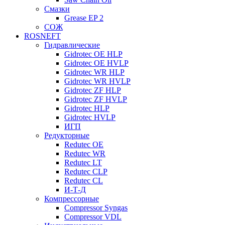
Смазки
Grease EP 2
СОЖ
ROSNEFT
Гидравлические
Gidrotec OE HLP
Gidrotec OE HVLP
Gidrotec WR HLP
Gidrotec WR HVLP
Gidrotec ZF HLP
Gidrotec ZF HVLP
Gidrotec HLP
Gidrotec HVLP
ИГП
Редукторные
Redutec OE
Redutec WR
Redutec LT
Redutec CLP
Redutec CL
И-Т-Д
Компрессорные
Compressor Syngas
Compressor VDL