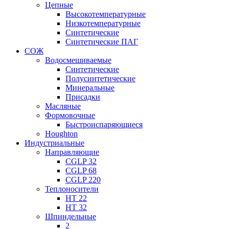
Цепные
Высокотемпературные
Низкотемпературные
Синтетические
Синтетические ПАГ
СОЖ
Водосмешиваемые
Синтетические
Полусинтетические
Минеральные
Присадки
Масляные
Формовочные
Быстроиспаряющиеся
Houghton
Индустриальные
Направляющие
CGLP 32
CGLP 68
CGLP 220
Теплоносители
HT 22
HT 32
Шпиндельные
2