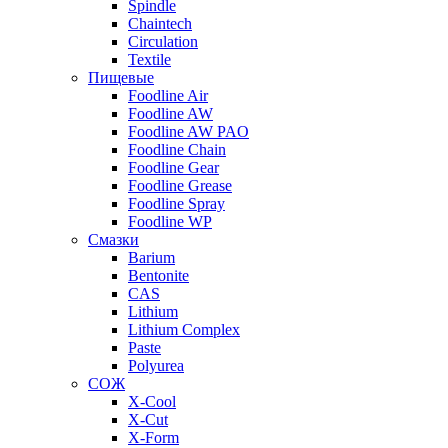
Spindle
Chaintech
Circulation
Textile
Пищевые
Foodline Air
Foodline AW
Foodline AW PAO
Foodline Chain
Foodline Gear
Foodline Grease
Foodline Spray
Foodline WP
Смазки
Barium
Bentonite
CAS
Lithium
Lithium Complex
Paste
Polyurea
СОЖ
X-Cool
X-Cut
X-Form