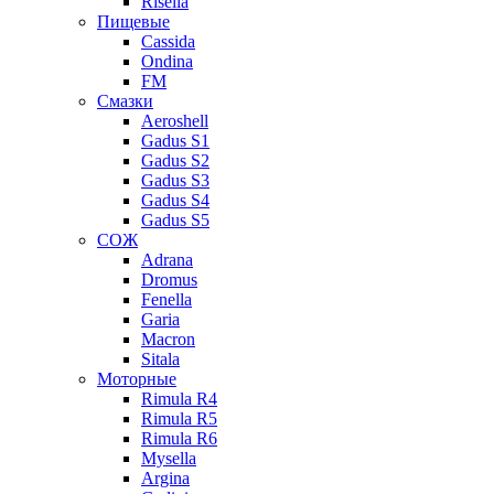
Risella
Пищевые
Cassida
Ondina
FM
Смазки
Aeroshell
Gadus S1
Gadus S2
Gadus S3
Gadus S4
Gadus S5
СОЖ
Adrana
Dromus
Fenella
Garia
Macron
Sitala
Моторные
Rimula R4
Rimula R5
Rimula R6
Mysella
Argina