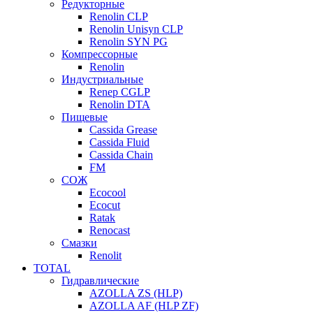
Редукторные
Renolin CLP
Renolin Unisyn CLP
Renolin SYN PG
Компрессорные
Renolin
Индустриальные
Renep CGLP
Renolin DTA
Пищевые
Cassida Grease
Cassida Fluid
Cassida Chain
FM
СОЖ
Ecocool
Ecocut
Ratak
Renocast
Смазки
Renolit
TOTAL
Гидравлические
AZOLLA ZS (HLP)
AZOLLA AF (HLP ZF)