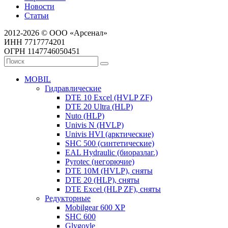
Новости
Статьи
2012-2026 © ООО «Арсенал»
ИНН 7717774201
ОГРН 1147746050451
MOBIL
Гидравлические
DTE 10 Excel (HVLP ZF)
DTE 20 Ultra (HLP)
Nuto (HLP)
Univis N (HVLP)
Univis HVI (арктические)
SHC 500 (синтетические)
EAL Hydraulic (биоразлаг.)
Pyrotec (негорючие)
DTE 10M (HVLP), сняты
DTE 20 (HLP), сняты
DTE Excel (HLP ZF), сняты
Редукторные
Mobilgear 600 XP
SHC 600
Glygoyle