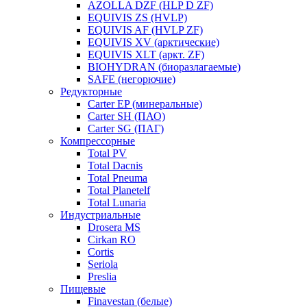
AZOLLA DZF (HLP D ZF)
EQUIVIS ZS (HVLP)
EQUIVIS AF (HVLP ZF)
EQUIVIS XV (арктические)
EQUIVIS XLT (аркт. ZF)
BIOHYDRAN (биоразлагаемые)
SAFE (негорючие)
Редукторные
Carter EP (минеральные)
Carter SH (ПАО)
Carter SG (ПАГ)
Компрессорные
Total PV
Total Dacnis
Total Pneuma
Total Planetelf
Total Lunaria
Индустриальные
Drosera MS
Cirkan RO
Cortis
Seriola
Preslia
Пищевые
Finavestan (белые)