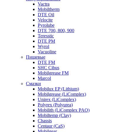
Vactra
Mobiltherm
DTE Oil
Velocite
Pyrolube
DTE 700, 800, 900
Teresstic
DTE PM
Wyrol
Vacuoline
Пищевые
DTE FM
SHC Cibus
Mobilgrease FM
Marcol
Смазки
Mobilux EP (Lithium)
Mobilgrease (LiComplex)
Unirex (LiComplex)
Polyrex (Polyurea)
Mobilith (LiComplex PAO)
Mobiltemp (Clay)
Chassis
Centaur (CaS)
Mobilgear