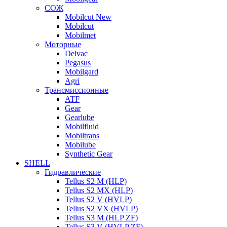
СОЖ
Mobilcut New
Mobilcut
Mobilmet
Моторные
Delvac
Pegasus
Mobilgard
Agri
Трансмиссионные
ATF
Gear
Gearlube
Mobilfluid
Mobiltrans
Mobilube
Synthetic Gear
SHELL
Гидравлические
Tellus S2 M (HLP)
Tellus S2 MХ (HLP)
Tellus S2 V (HVLP)
Tellus S2 VX (HVLP)
Tellus S3 M (HLP ZF)
Tellus S3 V (HVLP ZF)