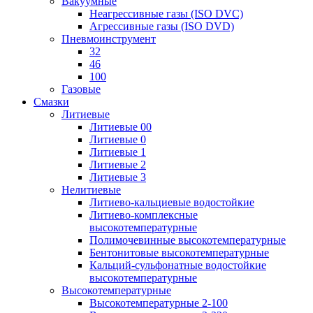
Вакуумные
Неагрессивные газы (ISO DVC)
Агрессивные газы (ISO DVD)
Пневмоинструмент
32
46
100
Газовые
Смазки
Литиевые
Литиевые 00
Литиевые 0
Литиевые 1
Литиевые 2
Литиевые 3
Нелитиевые
Литиево-кальциевые водостойкие
Литиево-комплексные
высокотемпературные
Полимочевинные высокотемпературные
Бентонитовые высокотемпературные
Кальций-сульфонатные водостойкие
высокотемпературные
Высокотемпературные
Высокотемпературные 2-100