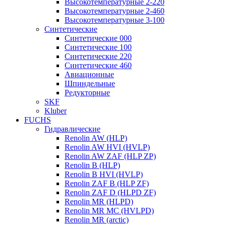
Высокотемпературные 2-220
Высокотемпературные 2-460
Высокотемпературные 3-100
Синтетические
Синтетические 000
Синтетические 100
Синтетические 220
Синтетические 460
Авиационные
Шпиндельные
Редукторные
SKF
Kluber
FUCHS
Гидравлические
Renolin AW (HLP)
Renolin AW HVI (HVLP)
Renolin AW ZAF (HLP ZP)
Renolin B (HLP)
Renolin B HVI (HVLP)
Renolin ZAF B (HLP ZF)
Renolin ZAF D (HLPD ZF)
Renolin MR (HLPD)
Renolin MR MC (HVLPD)
Renolin MR (arctic)