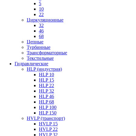
5
10
22
Циркуляционные
32
46
68
Цепные
Турбинные
Трансформаторные
Текстильные
Гидравлические
HLP (индустрия)
HLP 10
HLP 15
HLP 22
HLP 32
HLP 46
HLP 68
HLP 100
HLP 150
HVLP (транспорт)
HVLP 15
HVLP 22
HVLP 32