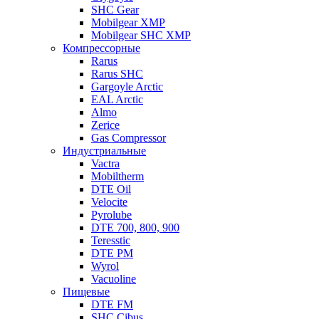
SHC Gear
Mobilgear XMP
Mobilgear SHC XMP
Компрессорные
Rarus
Rarus SHC
Gargoyle Arctic
EAL Arctic
Almo
Zerice
Gas Compressor
Индустриальные
Vactra
Mobiltherm
DTE Oil
Velocite
Pyrolube
DTE 700, 800, 900
Teresstic
DTE PM
Wyrol
Vacuoline
Пищевые
DTE FM
SHC Cibus