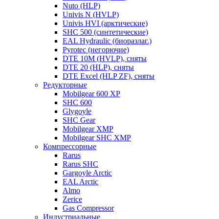
Nuto (HLP)
Univis N (HVLP)
Univis HVI (арктические)
SHC 500 (синтетические)
EAL Hydraulic (биоразлаг.)
Pyrotec (негорючие)
DTE 10M (HVLP), сняты
DTE 20 (HLP), сняты
DTE Excel (HLP ZF), сняты
Редукторные
Mobilgear 600 XP
SHC 600
Glygoyle
SHC Gear
Mobilgear XMP
Mobilgear SHC XMP
Компрессорные
Rarus
Rarus SHC
Gargoyle Arctic
EAL Arctic
Almo
Zerice
Gas Compressor
Индустриальные