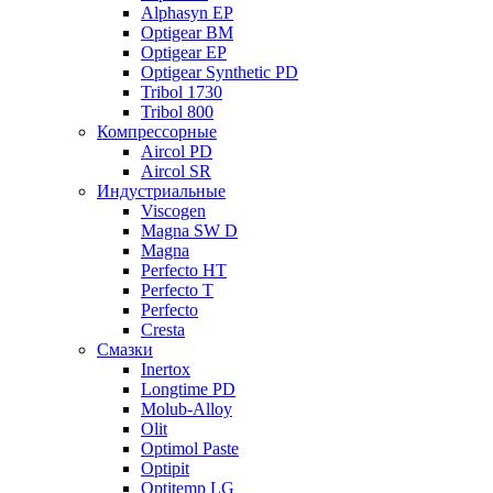
Alphasyn EP
Optigear BM
Optigear EP
Optigear Synthetic PD
Tribol 1730
Tribol 800
Компрессорные
Aircol PD
Aircol SR
Индустриальные
Viscogen
Magna SW D
Magna
Perfecto HT
Perfecto T
Perfecto
Cresta
Смазки
Inertox
Longtime PD
Molub-Alloy
Olit
Optimol Paste
Optipit
Optitemp LG