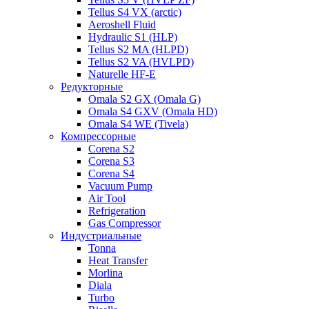
Tellus S4 VX (arctic)
Aeroshell Fluid
Hydraulic S1 (HLP)
Tellus S2 MA (HLPD)
Tellus S2 VA (HVLPD)
Naturelle HF-E
Редукторные
Omala S2 GX (Omala G)
Omala S4 GXV (Omala HD)
Omala S4 WE (Tivela)
Компрессорные
Corena S2
Corena S3
Corena S4
Vacuum Pump
Air Tool
Refrigeration
Gas Compressor
Индустриальные
Tonna
Heat Transfer
Morlina
Diala
Turbo