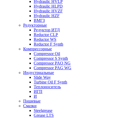
Hydraulic HVLP
Hydraulic HLPD
Hydraulic HVZF
Hydraulic HZF
ВМГЗ
Редукторные
Редуктор ИТД
Reductor CLP
Reductor WS
Reductor F Synth
Компрессорные
Compressor Oil
Compressor S Synth
Compressor PAO NG
Compressor PAG WG
Индустриальные
Slide Way
Turbine Oil F Synth
Теплоноситель
ИГП
И
Пищевые
Смазки
Steelgrease
Grease LTS