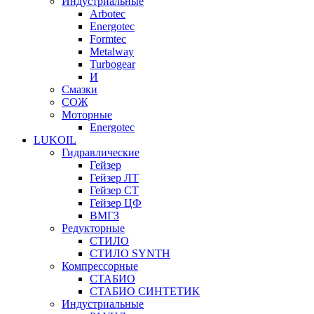
Индустриальные
Arbotec
Energotec
Formtec
Metalway
Turbogear
И
Смазки
СОЖ
Моторные
Energotec
LUKOIL
Гидравлические
Гейзер
Гейзер ЛТ
Гейзер СТ
Гейзер ЦФ
ВМГЗ
Редукторные
СТИЛО
СТИЛО SYNTH
Компрессорные
СТАБИО
СТАБИО СИНТЕТИК
Индустриальные