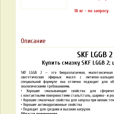
18 кг - по запросу
Описание
SKF LGGB 2
Купить смазку SKF LGGB 2; 
SKF LGGB 2 — это биоразлагаемая, малотоксичная
синтетических эфирных масел с литиево-кальцие
специальной формуле она отлично подходит для об
экологическими требованиями.
• Хорошие смазывающие свойства для сферичес
с контактными поверхностями сталь/сталь, шарико- и р
• Хорошие смазочные свойства для запуска при низких те
• Хорошие антикоррозионные свойства
• Подходит для средних и высоких нагрузок
Области применения