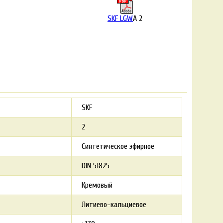
SKF LGW
A 2
SKF
2
Синтетическое эфирное
DIN 51825
Кремовый
Литиево-кальциевое