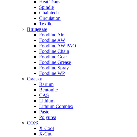
Heat Trans
Spindle
Chaintech
Circulation
Textile
Пищевые
Foodline Air
Foodline AW
Foodline AW PAO
Foodline Chain
Foodline Gear
Foodline Grease
Foodline Spray
Foodline WP
Смазки
Barium
Bentonite
CAS
Lithium
Lithium Complex
Paste
Polyurea
СОЖ
X-Cool
X-Cut