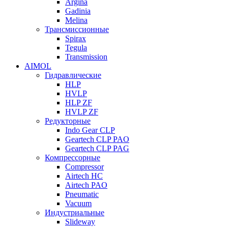
Argina
Gadinia
Melina
Трансмиссионные
Spirax
Tegula
Transmission
AIMOL
Гидравлические
HLP
HVLP
HLP ZF
HVLP ZF
Редукторные
Indo Gear CLP
Geartech CLP PAO
Geartech CLP PAG
Компрессорные
Compressor
Airtech HC
Airtech PAO
Pneumatic
Vacuum
Индустриальные
Slideway