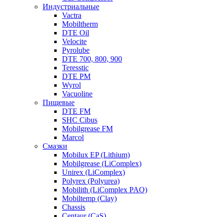
Индустриальные
Vactra
Mobiltherm
DTE Oil
Velocite
Pyrolube
DTE 700, 800, 900
Teresstic
DTE PM
Wyrol
Vacuoline
Пищевые
DTE FM
SHC Cibus
Mobilgrease FM
Marcol
Смазки
Mobilux EP (Lithium)
Mobilgrease (LiComplex)
Unirex (LiComplex)
Polyrex (Polyurea)
Mobilith (LiComplex PAO)
Mobiltemp (Clay)
Chassis
Centaur (CaS)