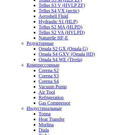
Tellus S3 V (HVLP ZF)
Tellus S4 VX (arctic)
Aeroshell Fluid
Hydraulic S1 (HLP)
Tellus S2 MA (HLPD)
Tellus S2 VA (HVLPD)
Naturelle HF-E
Редукторные
Omala S2 GX (Omala G)
Omala S4 GXV (Omala HD)
Omala S4 WE (Tivela)
Компрессорные
Corena S2
Corena S3
Corena S4
Vacuum Pump
Air Tool
Refrigeration
Gas Compressor
Индустриальные
Tonna
Heat Transfer
Morlina
Diala