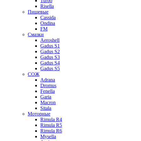
Turbo
Risella
Пищевые
Cassida
Ondina
FM
Смазки
Aeroshell
Gadus S1
Gadus S2
Gadus S3
Gadus S4
Gadus S5
СОЖ
Adrana
Dromus
Fenella
Garia
Macron
Sitala
Моторные
Rimula R4
Rimula R5
Rimula R6
Mysella