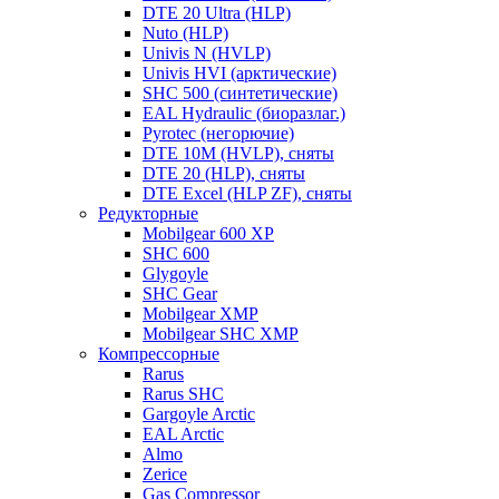
DTE 20 Ultra (HLP)
Nuto (HLP)
Univis N (HVLP)
Univis HVI (арктические)
SHC 500 (синтетические)
EAL Hydraulic (биоразлаг.)
Pyrotec (негорючие)
DTE 10M (HVLP), сняты
DTE 20 (HLP), сняты
DTE Excel (HLP ZF), сняты
Редукторные
Mobilgear 600 XP
SHC 600
Glygoyle
SHC Gear
Mobilgear XMP
Mobilgear SHC XMP
Компрессорные
Rarus
Rarus SHC
Gargoyle Arctic
EAL Arctic
Almo
Zerice
Gas Compressor