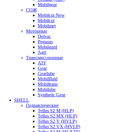
Mobilgear
СОЖ
Mobilcut New
Mobilcut
Mobilmet
Моторные
Delvac
Pegasus
Mobilgard
Agri
Трансмиссионные
ATF
Gear
Gearlube
Mobilfluid
Mobiltrans
Mobilube
Synthetic Gear
SHELL
Гидравлические
Tellus S2 M (HLP)
Tellus S2 MХ (HLP)
Tellus S2 V (HVLP)
Tellus S2 VX (HVLP)
Tellus S3 M (HLP ZF)