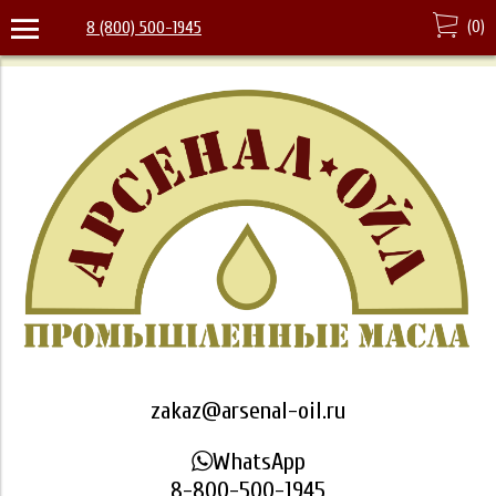
(
0
)
8 (800) 500-1945
zakaz@arsenal-oil.ru
WhatsApp
8-800-500-1945