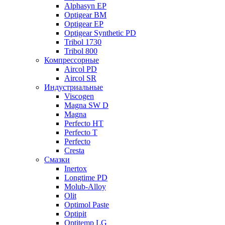
Alphasyn EP
Optigear BM
Optigear EP
Optigear Synthetic PD
Tribol 1730
Tribol 800
Компрессорные
Aircol PD
Aircol SR
Индустриальные
Viscogen
Magna SW D
Magna
Perfecto HT
Perfecto T
Perfecto
Cresta
Смазки
Inertox
Longtime PD
Molub-Alloy
Olit
Optimol Paste
Optipit
Optitemp LG