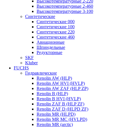
Высокотемпературные 2-220
Высокотемпературные 2-460
Высокотемпературные 3-100
Синтетические
Синтетические 000
Синтетические 100
Синтетические 220
Синтетические 460
Авиационные
Шпиндельные
Редукторные
SKF
Kluber
FUCHS
Гидравлические
Renolin AW (HLP)
Renolin AW HVI (HVLP)
Renolin AW ZAF (HLP ZP)
Renolin B (HLP)
Renolin B HVI (HVLP)
Renolin ZAF B (HLP ZF)
Renolin ZAF D (HLPD ZF)
Renolin MR (HLPD)
Renolin MR MC (HVLPD)
Renolin MR (arctic)