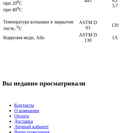
6,2
445
0
при 20
С
3,7
0
при 40
С
Температура вспышки в закрытом
ASTM D
120
0
93
тигле,
С
ASTM D
Коррозия меди, Alfa
1A
130
Вы недавно просматривали
Контакты
О компании
Оплата
Доставка
Личный кабинет
Ваши пожелания