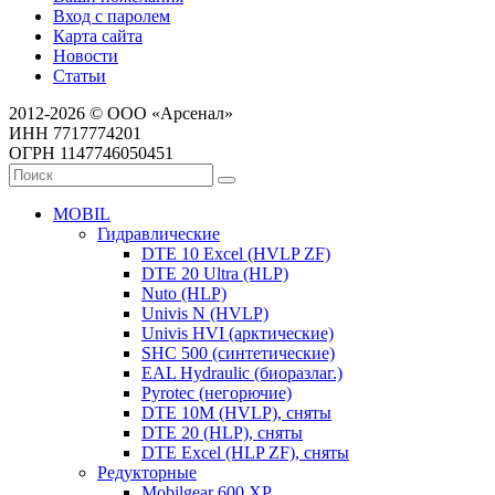
Вход с паролем
Карта сайта
Новости
Статьи
2012-2026 © ООО «Арсенал»
ИНН 7717774201
ОГРН 1147746050451
MOBIL
Гидравлические
DTE 10 Excel (HVLP ZF)
DTE 20 Ultra (HLP)
Nuto (HLP)
Univis N (HVLP)
Univis HVI (арктические)
SHC 500 (синтетические)
EAL Hydraulic (биоразлаг.)
Pyrotec (негорючие)
DTE 10M (HVLP), сняты
DTE 20 (HLP), сняты
DTE Excel (HLP ZF), сняты
Редукторные
Mobilgear 600 XP