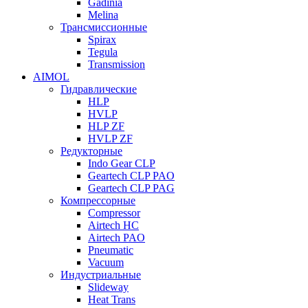
Gadinia
Melina
Трансмиссионные
Spirax
Tegula
Transmission
AIMOL
Гидравлические
HLP
HVLP
HLP ZF
HVLP ZF
Редукторные
Indo Gear CLP
Geartech CLP PAO
Geartech CLP PAG
Компрессорные
Compressor
Airtech HC
Airtech PAO
Pneumatic
Vacuum
Индустриальные
Slideway
Heat Trans