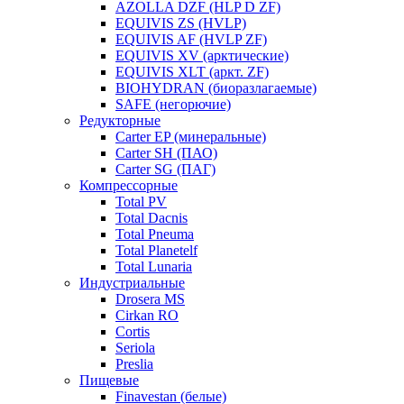
AZOLLA DZF (HLP D ZF)
EQUIVIS ZS (HVLP)
EQUIVIS AF (HVLP ZF)
EQUIVIS XV (арктические)
EQUIVIS XLT (аркт. ZF)
BIOHYDRAN (биоразлагаемые)
SAFE (негорючие)
Редукторные
Carter EP (минеральные)
Carter SH (ПАО)
Carter SG (ПАГ)
Компрессорные
Total PV
Total Dacnis
Total Pneuma
Total Planetelf
Total Lunaria
Индустриальные
Drosera MS
Cirkan RO
Cortis
Seriola
Preslia
Пищевые
Finavestan (белые)