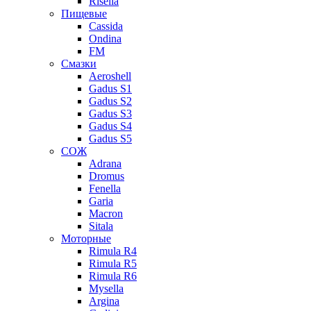
Risella
Пищевые
Cassida
Ondina
FM
Смазки
Aeroshell
Gadus S1
Gadus S2
Gadus S3
Gadus S4
Gadus S5
СОЖ
Adrana
Dromus
Fenella
Garia
Macron
Sitala
Моторные
Rimula R4
Rimula R5
Rimula R6
Mysella
Argina