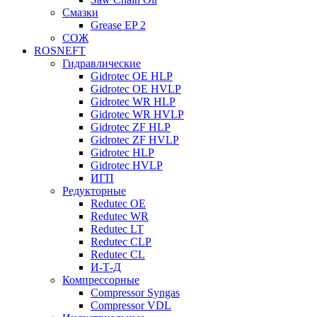
Смазки
Grease EP 2
СОЖ
ROSNEFT
Гидравлические
Gidrotec OE HLP
Gidrotec OE HVLP
Gidrotec WR HLP
Gidrotec WR HVLP
Gidrotec ZF HLP
Gidrotec ZF HVLP
Gidrotec HLP
Gidrotec HVLP
ИГП
Редукторные
Redutec OE
Redutec WR
Redutec LT
Redutec CLP
Redutec CL
И-Т-Д
Компрессорные
Compressor Syngas
Compressor VDL