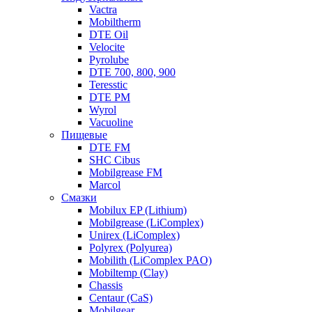
Vactra
Mobiltherm
DTE Oil
Velocite
Pyrolube
DTE 700, 800, 900
Teresstic
DTE PM
Wyrol
Vacuoline
Пищевые
DTE FM
SHC Cibus
Mobilgrease FM
Marcol
Смазки
Mobilux EP (Lithium)
Mobilgrease (LiComplex)
Unirex (LiComplex)
Polyrex (Polyurea)
Mobilith (LiComplex PAO)
Mobiltemp (Clay)
Chassis
Centaur (CaS)
Mobilgear