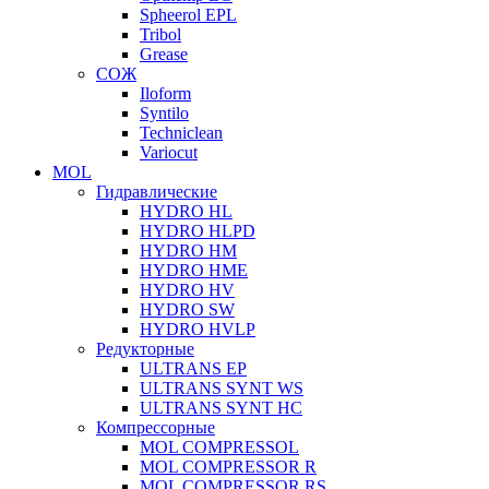
Spheerol EPL
Tribol
Grease
СОЖ
Iloform
Syntilo
Techniclean
Variocut
MOL
Гидравлические
HYDRO HL
HYDRO HLPD
HYDRO HM
HYDRO HME
HYDRO HV
HYDRO SW
HYDRO HVLP
Редукторные
ULTRANS EP
ULTRANS SYNT WS
ULTRANS SYNT HC
Компрессорные
MOL COMPRESSOL
MOL COMPRESSOR R
MOL COMPRESSOR RS