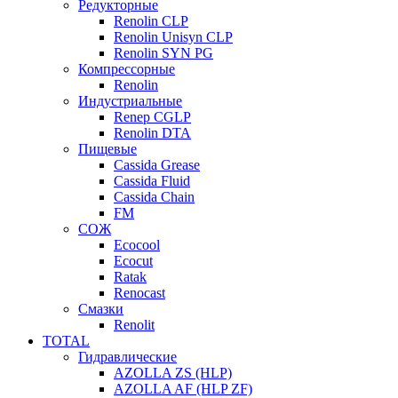
Редукторные
Renolin CLP
Renolin Unisyn CLP
Renolin SYN PG
Компрессорные
Renolin
Индустриальные
Renep CGLP
Renolin DTA
Пищевые
Cassida Grease
Cassida Fluid
Cassida Chain
FM
СОЖ
Ecocool
Ecocut
Ratak
Renocast
Смазки
Renolit
TOTAL
Гидравлические
AZOLLA ZS (HLP)
AZOLLA AF (HLP ZF)