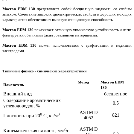
Macron EDM 130
представляет собой бесцветную жидкость со слабым
запахом. Сочетание высоких диэлектрических свойств и хороших моющих
характеристик обеспечивает высокую очищающую способность.
Macron EDM 130
показывает отличную химическую устойчивость и легко
фильтруется обычными фильтровальными материалами.
Macron EDM 130
может использоваться с графитовыми и медными
электродами.
Типичные физико - химические характеристики
Метод
Macron EDM
Показатель
130
Внешний вид
бесцветное
Содержание ароматических
0,5
углеводородов, %
ASTM D
0
3
821
Плотность при 20
C, кг/м
4052
ASTM D
2
Кинематическая вязкость, мм
/с