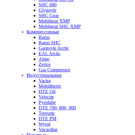
SHC 600
Glygoyle
SHC Gear
Mobilgear XMP
Mobilgear SHC XMP
Компрессорные
Rarus
Rarus SHC
Gargoyle Arctic
EAL Arctic
Almo
Zerice
Gas Compressor
Индустриальные
Vactra
Mobiltherm
DTE Oil
Velocite
Pyrolube
DTE 700, 800, 900
Teresstic
DTE PM
Wyrol
Vacuoline
Пищевые