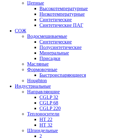
Цепные
Высокотемпературные
Низкотемпературные
Синтетические
Синтетические ПАГ
СОЖ
Водосмешиваемые
Синтетические
Полусинтетические
Минеральные
Присадки
Масляные
Формовочные
Быстроиспаряющиеся
Houghton
Индустриальные
Направляющие
CGLP 32
CGLP 68
CGLP 220
Теплоносители
HT 22
HT 32
Шпиндельные
2