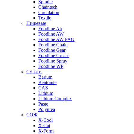
Spindle
Chaintech
Circulation
Textile
Пищевые
Foodline Air
Foodline AW
Foodline AW PAO
Foodline Chain
Foodline Gear
Foodline Grease
Foodline Spray
Foodline WP
Смазки
Barium
Bentonite
CAS
Lithium
Lithium Complex
Paste
Polyurea
СОЖ
X-Cool
X-Cut
X-Form