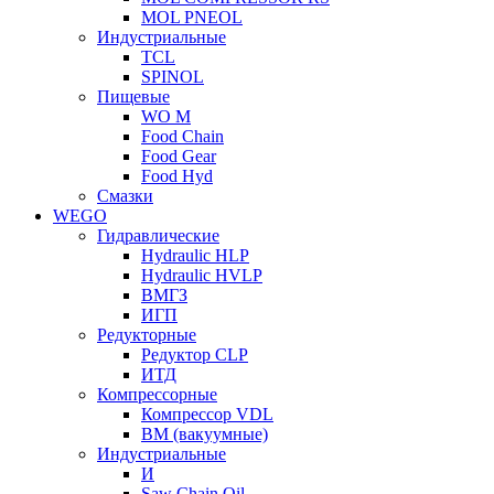
MOL PNEOL
Индустриальные
TCL
SPINOL
Пищевые
WO M
Food Chain
Food Gear
Food Hyd
Смазки
WEGO
Гидравлические
Hydraulic HLP
Hydraulic HVLP
ВМГЗ
ИГП
Редукторные
Редуктор CLP
ИТД
Компрессорные
Компрессор VDL
ВМ (вакуумные)
Индустриальные
И
Saw Chain Oil