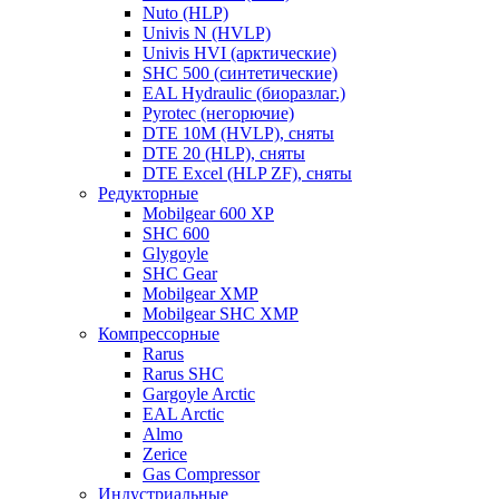
Nuto (HLP)
Univis N (HVLP)
Univis HVI (арктические)
SHC 500 (синтетические)
EAL Hydraulic (биоразлаг.)
Pyrotec (негорючие)
DTE 10M (HVLP), сняты
DTE 20 (HLP), сняты
DTE Excel (HLP ZF), сняты
Редукторные
Mobilgear 600 XP
SHC 600
Glygoyle
SHC Gear
Mobilgear XMP
Mobilgear SHC XMP
Компрессорные
Rarus
Rarus SHC
Gargoyle Arctic
EAL Arctic
Almo
Zerice
Gas Compressor
Индустриальные