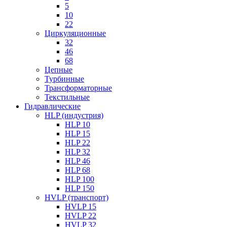
5
10
22
Циркуляционные
32
46
68
Цепные
Турбинные
Трансформаторные
Текстильные
Гидравлические
HLP (индустрия)
HLP 10
HLP 15
HLP 22
HLP 32
HLP 46
HLP 68
HLP 100
HLP 150
HVLP (транспорт)
HVLP 15
HVLP 22
HVLP 32