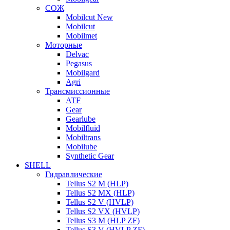
СОЖ
Mobilcut New
Mobilcut
Mobilmet
Моторные
Delvac
Pegasus
Mobilgard
Agri
Трансмиссионные
ATF
Gear
Gearlube
Mobilfluid
Mobiltrans
Mobilube
Synthetic Gear
SHELL
Гидравлические
Tellus S2 M (HLP)
Tellus S2 MХ (HLP)
Tellus S2 V (HVLP)
Tellus S2 VX (HVLP)
Tellus S3 M (HLP ZF)
Tellus S3 V (HVLP ZF)