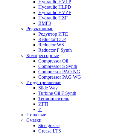
Hydraulic HVLP
Hydraulic HLPD
Hydraulic HVZF
Hydraulic HZF
ВМГЗ
Редукторные
Редуктор ИТД
Reductor CLP
Reductor WS
Reductor F Synth
Компрессорные
Compressor Oil
Compressor S Synth
Compressor PAO NG
Compressor PAG WG
Индустриальные
Slide Way
Turbine Oil F Synth
Теплоноситель
ИГП
И
Пищевые
Смазки
Steelgrease
Grease LTS