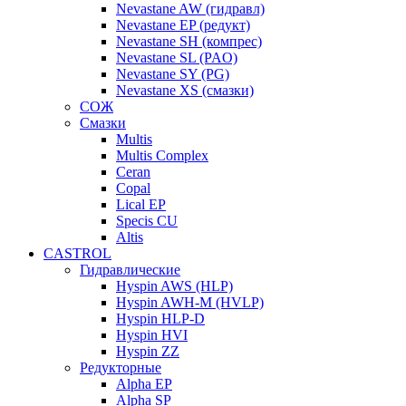
Nevastane AW (гидравл)
Nevastane EP (редукт)
Nevastane SH (компрес)
Nevastane SL (PAO)
Nevastane SY (PG)
Nevastane XS (смазки)
СОЖ
Смазки
Multis
Multis Complex
Ceran
Copal
Lical EP
Specis CU
Altis
CASTROL
Гидравлические
Hyspin AWS (HLP)
Hyspin AWH-M (HVLP)
Hyspin HLP-D
Hyspin HVI
Hyspin ZZ
Редукторные
Alpha EP
Alpha SP