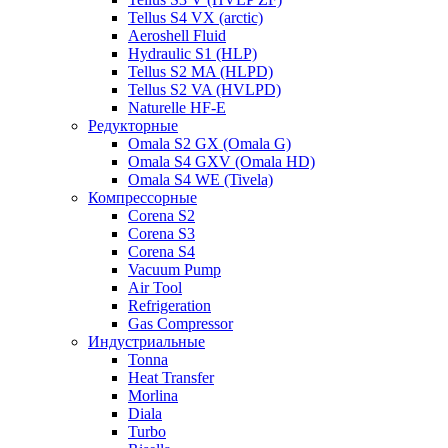
Tellus S4 VX (arctic)
Aeroshell Fluid
Hydraulic S1 (HLP)
Tellus S2 MA (HLPD)
Tellus S2 VA (HVLPD)
Naturelle HF-E
Редукторные
Omala S2 GX (Omala G)
Omala S4 GXV (Omala HD)
Omala S4 WE (Tivela)
Компрессорные
Corena S2
Corena S3
Corena S4
Vacuum Pump
Air Tool
Refrigeration
Gas Compressor
Индустриальные
Tonna
Heat Transfer
Morlina
Diala
Turbo