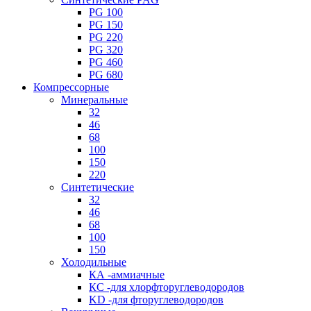
PG 100
PG 150
PG 220
PG 320
PG 460
PG 680
Компрессорные
Минеральные
32
46
68
100
150
220
Синтетические
32
46
68
100
150
Холодильные
КА -аммиачные
КС -для хлорфторуглеводородов
KD -для фторуглеводородов