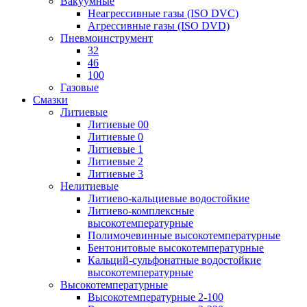
Вакуумные
Неагрессивные газы (ISO DVC)
Агрессивные газы (ISO DVD)
Пневмоинструмент
32
46
100
Газовые
Смазки
Литиевые
Литиевые 00
Литиевые 0
Литиевые 1
Литиевые 2
Литиевые 3
Нелитиевые
Литиево-кальциевые водостойкие
Литиево-комплексные
высокотемпературные
Полимочевинные высокотемпературные
Бентонитовые высокотемпературные
Кальций-сульфонатные водостойкие
высокотемпературные
Высокотемпературные
Высокотемпературные 2-100