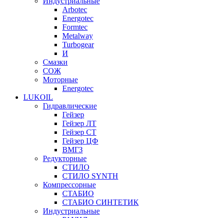
Индустриальные
Arbotec
Energotec
Formtec
Metalway
Turbogear
И
Смазки
СОЖ
Моторные
Energotec
LUKOIL
Гидравлические
Гейзер
Гейзер ЛТ
Гейзер СТ
Гейзер ЦФ
ВМГЗ
Редукторные
СТИЛО
СТИЛО SYNTH
Компрессорные
СТАБИО
СТАБИО СИНТЕТИК
Индустриальные