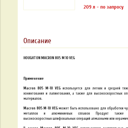
209 л - по запросу
Описание
HOUGHTON MACRON 805 M 10 VEG
Применение
Macron 805 M-10 VEG
используется
для легких и средней тяж
хонингования и
лапингования, а также для
высокоскоростных о
материалов.
Macron
805 M-10 VEG
может быть использовано для
обработки чу
металлов и
алюминиевых сплавов Продукт так
высокоскоростных
шлифовальных операций алмазными или
керамич