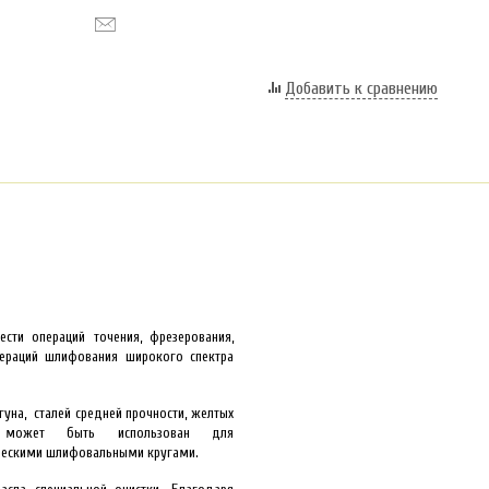
Добавить к сравнению
ести операций
точения, фрезерования,
пераций шлифования
широкого спектра
гуна, сталей средней
прочности, желтых
же может
быть использован для
ескими шлифовальными кругами.