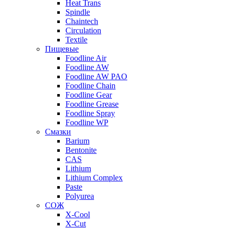
Heat Trans
Spindle
Chaintech
Circulation
Textile
Пищевые
Foodline Air
Foodline AW
Foodline AW PAO
Foodline Chain
Foodline Gear
Foodline Grease
Foodline Spray
Foodline WP
Смазки
Barium
Bentonite
CAS
Lithium
Lithium Complex
Paste
Polyurea
СОЖ
X-Cool
X-Cut