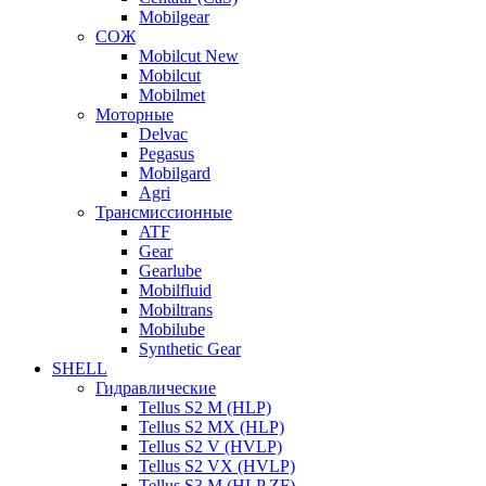
Mobilgear
СОЖ
Mobilcut New
Mobilcut
Mobilmet
Моторные
Delvac
Pegasus
Mobilgard
Agri
Трансмиссионные
ATF
Gear
Gearlube
Mobilfluid
Mobiltrans
Mobilube
Synthetic Gear
SHELL
Гидравлические
Tellus S2 M (HLP)
Tellus S2 MХ (HLP)
Tellus S2 V (HVLP)
Tellus S2 VX (HVLP)
Tellus S3 M (HLP ZF)