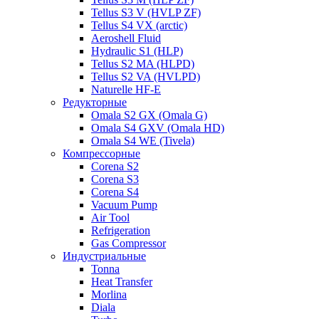
Tellus S3 V (HVLP ZF)
Tellus S4 VX (arctic)
Aeroshell Fluid
Hydraulic S1 (HLP)
Tellus S2 MA (HLPD)
Tellus S2 VA (HVLPD)
Naturelle HF-E
Редукторные
Omala S2 GX (Omala G)
Omala S4 GXV (Omala HD)
Omala S4 WE (Tivela)
Компрессорные
Corena S2
Corena S3
Corena S4
Vacuum Pump
Air Tool
Refrigeration
Gas Compressor
Индустриальные
Tonna
Heat Transfer
Morlina
Diala