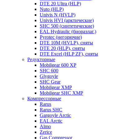
DTE 20 Ultra (HLP)
Nuto (HLP)
Univis N (HVLP)
Univis HVI (арктические)
SHC 500 (синтетические)
EAL Hydraulic (биоразлаг.)
Pyrotec (негорючие)
DTE 10M (HVLP), сняты
DTE 20 (HLP), сняты
DTE Excel (HLP ZF), сняты
Редукторные
Mobilgear 600 XP
SHC 600
Glygoyle
SHC Gear
Mobilgear XMP
Mobilgear SHC XMP
Компрессорные
Rarus
Rarus SHC
Gargoyle Arctic
EAL Arctic
Almo
Zerice
Gas Compressor