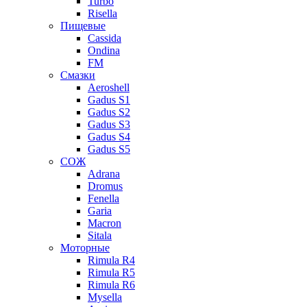
Turbo
Risella
Пищевые
Cassida
Ondina
FM
Смазки
Aeroshell
Gadus S1
Gadus S2
Gadus S3
Gadus S4
Gadus S5
СОЖ
Adrana
Dromus
Fenella
Garia
Macron
Sitala
Моторные
Rimula R4
Rimula R5
Rimula R6
Mysella