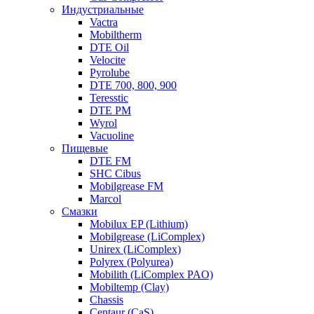
Индустриальные
Vactra
Mobiltherm
DTE Oil
Velocite
Pyrolube
DTE 700, 800, 900
Teresstic
DTE PM
Wyrol
Vacuoline
Пищевые
DTE FM
SHC Cibus
Mobilgrease FM
Marcol
Смазки
Mobilux EP (Lithium)
Mobilgrease (LiComplex)
Unirex (LiComplex)
Polyrex (Polyurea)
Mobilith (LiComplex PAO)
Mobiltemp (Clay)
Chassis
Centaur (CaS)