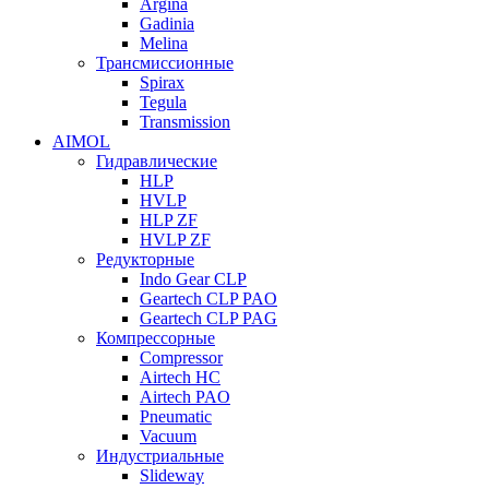
Argina
Gadinia
Melina
Трансмиссионные
Spirax
Tegula
Transmission
AIMOL
Гидравлические
HLP
HVLP
HLP ZF
HVLP ZF
Редукторные
Indo Gear CLP
Geartech CLP PAO
Geartech CLP PAG
Компрессорные
Compressor
Airtech HC
Airtech PAO
Pneumatic
Vacuum
Индустриальные
Slideway