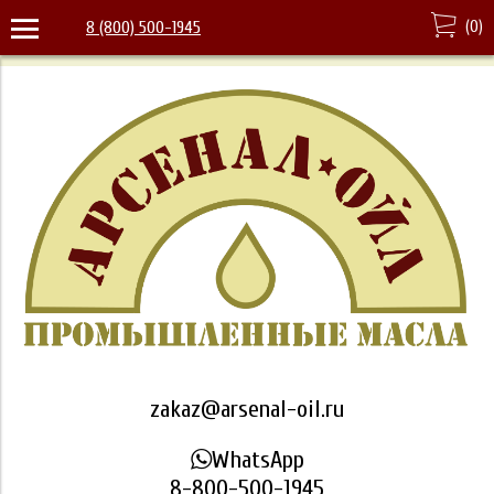
(
0
)
8 (800) 500-1945
zakaz@arsenal-oil.ru
WhatsApp
8-800-500-1945