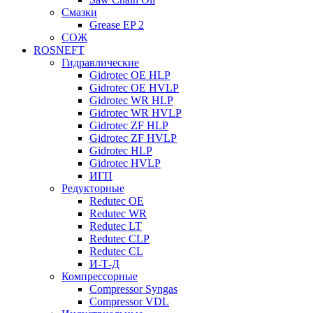
Смазки
Grease EP 2
СОЖ
ROSNEFT
Гидравлические
Gidrotec OE HLP
Gidrotec OE HVLP
Gidrotec WR HLP
Gidrotec WR HVLP
Gidrotec ZF HLP
Gidrotec ZF HVLP
Gidrotec HLP
Gidrotec HVLP
ИГП
Редукторные
Redutec OE
Redutec WR
Redutec LT
Redutec CLP
Redutec CL
И-Т-Д
Компрессорные
Compressor Syngas
Compressor VDL