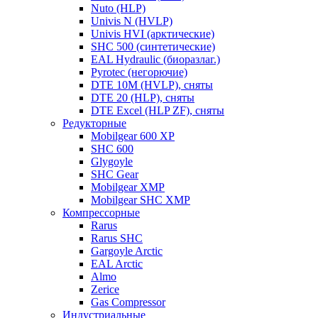
Nuto (HLP)
Univis N (HVLP)
Univis HVI (арктические)
SHC 500 (синтетические)
EAL Hydraulic (биоразлаг.)
Pyrotec (негорючие)
DTE 10M (HVLP), сняты
DTE 20 (HLP), сняты
DTE Excel (HLP ZF), сняты
Редукторные
Mobilgear 600 XP
SHC 600
Glygoyle
SHC Gear
Mobilgear XMP
Mobilgear SHC XMP
Компрессорные
Rarus
Rarus SHC
Gargoyle Arctic
EAL Arctic
Almo
Zerice
Gas Compressor
Индустриальные