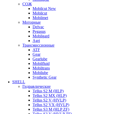
СОЖ
Mobilcut New
Mobilcut
Mobilmet
Моторные
Delvac
Pegasus
Mobilgard
Agri
Трансмиссионные
ATF
Gear
Gearlube
Mobilfluid
Mobiltrans
Mobilube
Synthetic Gear
SHELL
Гидравлические
Tellus S2 M (HLP)
Tellus S2 MХ (HLP)
Tellus S2 V (HVLP)
Tellus S2 VX (HVLP)
Tellus S3 M (HLP ZF)
Tellus S3 V (HVLP ZF)