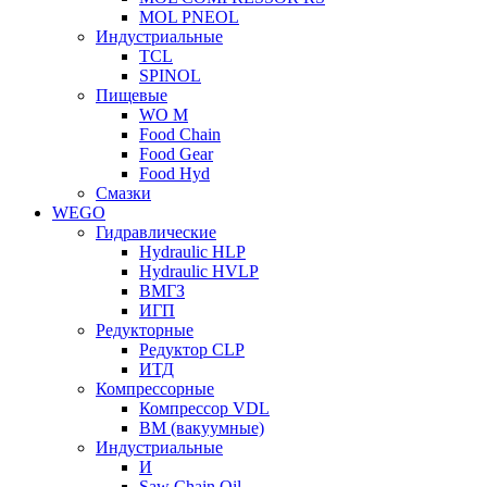
MOL PNEOL
Индустриальные
TCL
SPINOL
Пищевые
WO M
Food Chain
Food Gear
Food Hyd
Смазки
WEGO
Гидравлические
Hydraulic HLP
Hydraulic HVLP
ВМГЗ
ИГП
Редукторные
Редуктор CLP
ИТД
Компрессорные
Компрессор VDL
ВМ (вакуумные)
Индустриальные
И
Saw Chain Oil