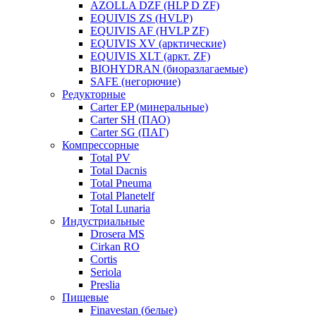
AZOLLA DZF (HLP D ZF)
EQUIVIS ZS (HVLP)
EQUIVIS AF (HVLP ZF)
EQUIVIS XV (арктические)
EQUIVIS XLT (аркт. ZF)
BIOHYDRAN (биоразлагаемые)
SAFE (негорючие)
Редукторные
Carter EP (минеральные)
Carter SH (ПАО)
Carter SG (ПАГ)
Компрессорные
Total PV
Total Dacnis
Total Pneuma
Total Planetelf
Total Lunaria
Индустриальные
Drosera MS
Cirkan RO
Cortis
Seriola
Preslia
Пищевые
Finavestan (белые)