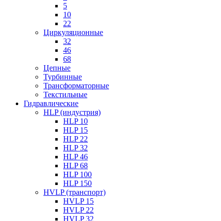
5
10
22
Циркуляционные
32
46
68
Цепные
Турбинные
Трансформаторные
Текстильные
Гидравлические
HLP (индустрия)
HLP 10
HLP 15
HLP 22
HLP 32
HLP 46
HLP 68
HLP 100
HLP 150
HVLP (транспорт)
HVLP 15
HVLP 22
HVLP 32