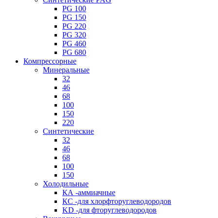
PG 100
PG 150
PG 220
PG 320
PG 460
PG 680
Компрессорные
Минеральные
32
46
68
100
150
220
Синтетические
32
46
68
100
150
Холодильные
КА -аммиачные
КС -для хлорфторуглеводородов
KD -для фторуглеводородов