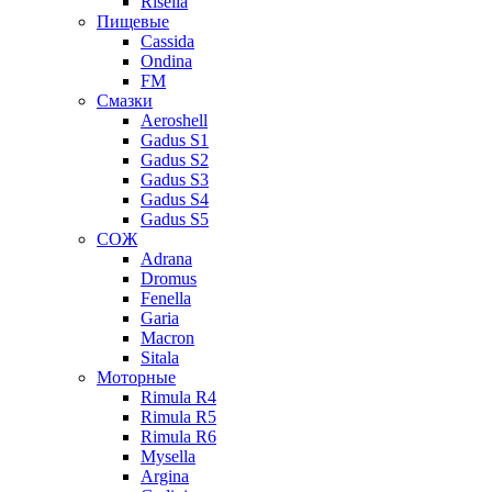
Risella
Пищевые
Cassida
Ondina
FM
Смазки
Aeroshell
Gadus S1
Gadus S2
Gadus S3
Gadus S4
Gadus S5
СОЖ
Adrana
Dromus
Fenella
Garia
Macron
Sitala
Моторные
Rimula R4
Rimula R5
Rimula R6
Mysella
Argina