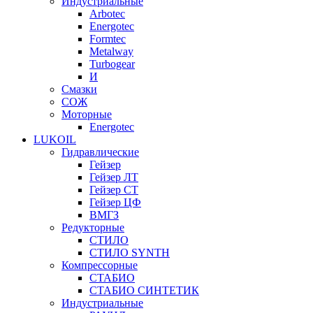
Индустриальные
Arbotec
Energotec
Formtec
Metalway
Turbogear
И
Смазки
СОЖ
Моторные
Energotec
LUKOIL
Гидравлические
Гейзер
Гейзер ЛТ
Гейзер СТ
Гейзер ЦФ
ВМГЗ
Редукторные
СТИЛО
СТИЛО SYNTH
Компрессорные
СТАБИО
СТАБИО СИНТЕТИК
Индустриальные