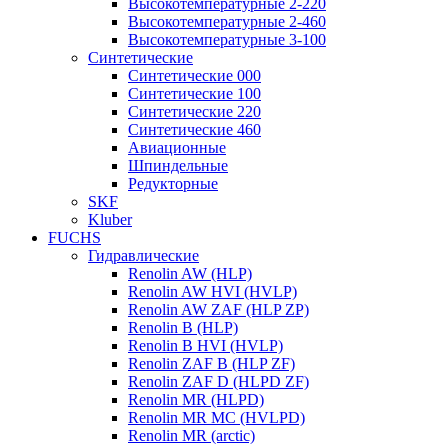
Высокотемпературные 2-220
Высокотемпературные 2-460
Высокотемпературные 3-100
Синтетические
Синтетические 000
Синтетические 100
Синтетические 220
Синтетические 460
Авиационные
Шпиндельные
Редукторные
SKF
Kluber
FUCHS
Гидравлические
Renolin AW (HLP)
Renolin AW HVI (HVLP)
Renolin AW ZAF (HLP ZP)
Renolin B (HLP)
Renolin B HVI (HVLP)
Renolin ZAF B (HLP ZF)
Renolin ZAF D (HLPD ZF)
Renolin MR (HLPD)
Renolin MR MC (HVLPD)
Renolin MR (arctic)