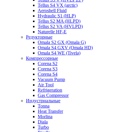
Tellus S4 VX (arctic)
Aeroshell Fluid
Hydraulic S1 (HLP)
Tellus S2 MA (HLPD)
Tellus S2 VA (HVLPD)
Naturelle HF-E
Редукторные
Omala S2 GX (Omala G)
Omala S4 GXV (Omala HD)
Omala S4 WE (Tivela)
Компрессорные
Corena S2
Corena S3
Corena S4
Vacuum Pump
Air Tool
Refrigeration
Gas Compressor
Индустриальные
Tonna
Heat Transfer
Morlina
Diala
Turbo