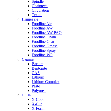
Spindle
Chaintech
Circulation
Textile
Пищевые
Foodline Air
Foodline AW
Foodline AW PAO
Foodline Chain
Foodline Gear
Foodline Grease
Foodline Spray
Foodline WP
Смазки
Barium
Bentonite
CAS
Lithium
Lithium Complex
Paste
Polyurea
СОЖ
X-Cool
X-Cut
X-Form