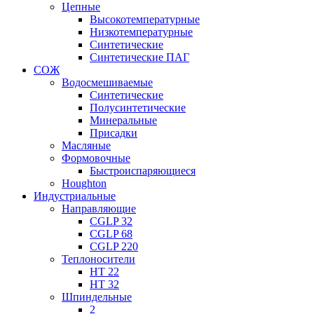
Цепные
Высокотемпературные
Низкотемпературные
Синтетические
Синтетические ПАГ
СОЖ
Водосмешиваемые
Синтетические
Полусинтетические
Минеральные
Присадки
Масляные
Формовочные
Быстроиспаряющиеся
Houghton
Индустриальные
Направляющие
CGLP 32
CGLP 68
CGLP 220
Теплоносители
HT 22
HT 32
Шпиндельные
2