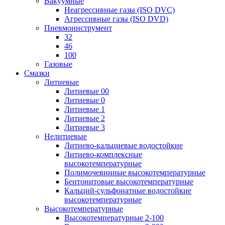
Вакуумные
Неагрессивные газы (ISO DVC)
Агрессивные газы (ISO DVD)
Пневмоинструмент
32
46
100
Газовые
Смазки
Литиевые
Литиевые 00
Литиевые 0
Литиевые 1
Литиевые 2
Литиевые 3
Нелитиевые
Литиево-кальциевые водостойкие
Литиево-комплексные
высокотемпературные
Полимочевинные высокотемпературные
Бентонитовые высокотемпературные
Кальций-сульфонатные водостойкие
высокотемпературные
Высокотемпературные
Высокотемпературные 2-100