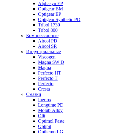
Alphasyn EP
Optigear BM
Optigear EP
Optigear Synthetic PD
Tribol 1730
Tribol 800
Компрессорные
Aircol PD
Aircol SR
Индустриальные
Viscogen
Magna SW D
Magna
Perfecto HT
Perfecto T
Perfecto
Cresta
Смазки
Inertox
Longtime PD
Molub-Alloy
Olit
Optimol Paste
Optipit
Optitemp LG