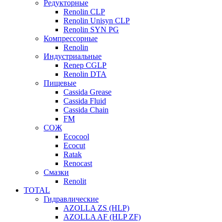
Редукторные
Renolin CLP
Renolin Unisyn CLP
Renolin SYN PG
Компрессорные
Renolin
Индустриальные
Renep CGLP
Renolin DTA
Пищевые
Cassida Grease
Cassida Fluid
Cassida Chain
FM
СОЖ
Ecocool
Ecocut
Ratak
Renocast
Смазки
Renolit
TOTAL
Гидравлические
AZOLLA ZS (HLP)
AZOLLA AF (HLP ZF)