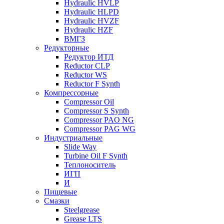
Hydraulic HVLP
Hydraulic HLPD
Hydraulic HVZF
Hydraulic HZF
ВМГЗ
Редукторные
Редуктор ИТД
Reductor CLP
Reductor WS
Reductor F Synth
Компрессорные
Compressor Oil
Compressor S Synth
Compressor PAO NG
Compressor PAG WG
Индустриальные
Slide Way
Turbine Oil F Synth
Теплоноситель
ИГП
И
Пищевые
Смазки
Steelgrease
Grease LTS