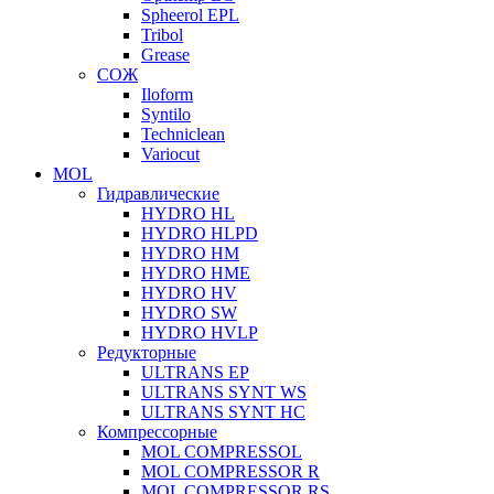
Spheerol EPL
Tribol
Grease
СОЖ
Iloform
Syntilo
Techniclean
Variocut
MOL
Гидравлические
HYDRO HL
HYDRO HLPD
HYDRO HM
HYDRO HME
HYDRO HV
HYDRO SW
HYDRO HVLP
Редукторные
ULTRANS EP
ULTRANS SYNT WS
ULTRANS SYNT HC
Компрессорные
MOL COMPRESSOL
MOL COMPRESSOR R
MOL COMPRESSOR RS