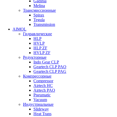
Gadinia
Melina
Трансмиссионные
Spirax
Tegula
Transmission
AIMOL
Гидравлические
HLP
HVLP
HLP ZF
HVLP ZF
Редукторные
Indo Gear CLP
Geartech CLP PAO
Geartech CLP PAG
Компрессорные
Compressor
Airtech HC
Airtech PAO
Pneumatic
Vacuum
Индустриальные
Slideway
Heat Trans