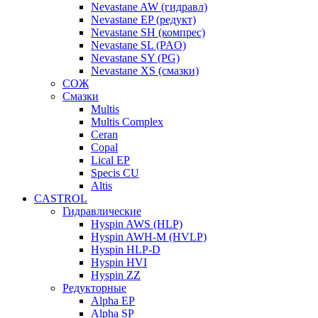
Nevastane AW (гидравл)
Nevastane EP (редукт)
Nevastane SH (компрес)
Nevastane SL (PAO)
Nevastane SY (PG)
Nevastane XS (смазки)
СОЖ
Смазки
Multis
Multis Complex
Ceran
Copal
Lical EP
Specis CU
Altis
CASTROL
Гидравлические
Hyspin AWS (HLP)
Hyspin AWH-M (HVLP)
Hyspin HLP-D
Hyspin HVI
Hyspin ZZ
Редукторные
Alpha EP
Alpha SP