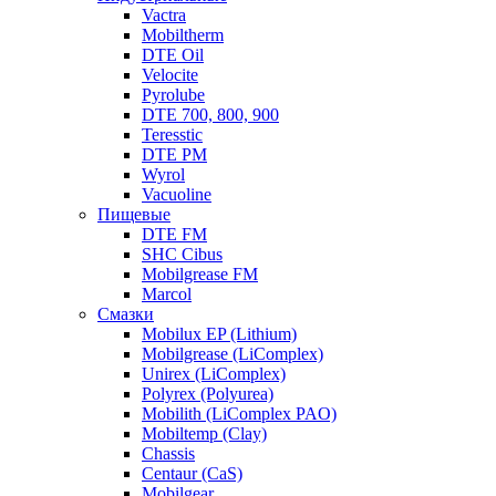
Vactra
Mobiltherm
DTE Oil
Velocite
Pyrolube
DTE 700, 800, 900
Teresstic
DTE PM
Wyrol
Vacuoline
Пищевые
DTE FM
SHC Cibus
Mobilgrease FM
Marcol
Смазки
Mobilux EP (Lithium)
Mobilgrease (LiComplex)
Unirex (LiComplex)
Polyrex (Polyurea)
Mobilith (LiComplex PAO)
Mobiltemp (Clay)
Chassis
Centaur (CaS)
Mobilgear