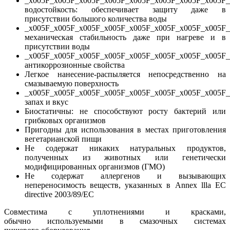
_x005F_x005F_x005F_x005F_x005F_x005F_x005F_x005F
водостойкость: обеспечивает защиту даже в
присутствии большого количества воды
_x005F_x005F_x005F_x005F_x005F_x005F_x005F_x005F_
механическая стабильность даже при нагреве и в
присутствии воды
_x005F_x005F_x005F_x005F_x005F_x005F_x005F_x005F
антикоррозионные свойства
Легкое нанесение-распыляется непосредственно на
смазываемую поверхность
_x005F_x005F_x005F_x005F_x005F_x005F_x005F_x005F
запах и вкус
Биостатичны: не способствуют росту бактерий или
грибковых организмов
Пригодны для использования в местах приготовления
вегетарианской пищи
Не содержат никаких натуральных продуктов,
полученных из животных или генетически
модифицированных организмов (ГМО)
Не содержат аллергенов и вызывающих
непереносимость веществ, указанных в Annex llla EC
directive 2003/89/EC
Совместима с уплотнениями и красками,
обычно используемыми в смазочных системах