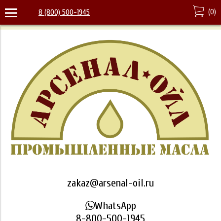
(
0
)
8 (800) 500-1945
zakaz@arsenal-oil.ru
WhatsApp
8-800-500-1945