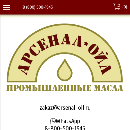
(
0
)
8 (800) 500-1945
zakaz@arsenal-oil.ru
WhatsApp
8-800-500-1945