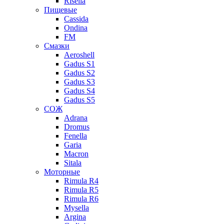
Risella
Пищевые
Cassida
Ondina
FM
Смазки
Aeroshell
Gadus S1
Gadus S2
Gadus S3
Gadus S4
Gadus S5
СОЖ
Adrana
Dromus
Fenella
Garia
Macron
Sitala
Моторные
Rimula R4
Rimula R5
Rimula R6
Mysella
Argina