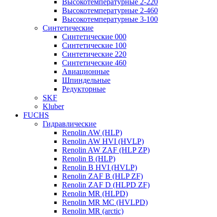
Высокотемпературные 2-220
Высокотемпературные 2-460
Высокотемпературные 3-100
Синтетические
Синтетические 000
Синтетические 100
Синтетические 220
Синтетические 460
Авиационные
Шпиндельные
Редукторные
SKF
Kluber
FUCHS
Гидравлические
Renolin AW (HLP)
Renolin AW HVI (HVLP)
Renolin AW ZAF (HLP ZP)
Renolin B (HLP)
Renolin B HVI (HVLP)
Renolin ZAF B (HLP ZF)
Renolin ZAF D (HLPD ZF)
Renolin MR (HLPD)
Renolin MR MC (HVLPD)
Renolin MR (arctic)