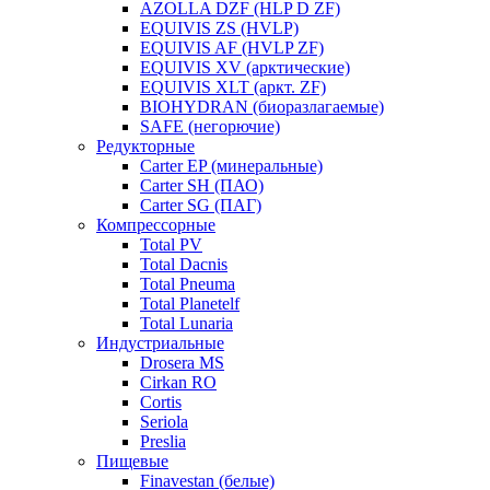
AZOLLA DZF (HLP D ZF)
EQUIVIS ZS (HVLP)
EQUIVIS AF (HVLP ZF)
EQUIVIS XV (арктические)
EQUIVIS XLT (аркт. ZF)
BIOHYDRAN (биоразлагаемые)
SAFE (негорючие)
Редукторные
Carter EP (минеральные)
Carter SH (ПАО)
Carter SG (ПАГ)
Компрессорные
Total PV
Total Dacnis
Total Pneuma
Total Planetelf
Total Lunaria
Индустриальные
Drosera MS
Cirkan RO
Cortis
Seriola
Preslia
Пищевые
Finavestan (белые)