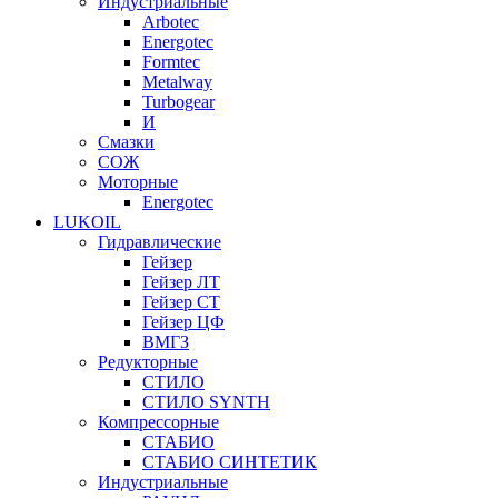
Индустриальные
Arbotec
Energotec
Formtec
Metalway
Turbogear
И
Смазки
СОЖ
Моторные
Energotec
LUKOIL
Гидравлические
Гейзер
Гейзер ЛТ
Гейзер СТ
Гейзер ЦФ
ВМГЗ
Редукторные
СТИЛО
СТИЛО SYNTH
Компрессорные
СТАБИО
СТАБИО СИНТЕТИК
Индустриальные