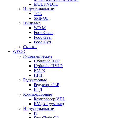
MOL PNEOL
Индустриальные
TCL
SPINOL
Пищевые
WO M
Food Chain
Food Gear
Food Hyd
Смазки
WEGO
Гидравлические
Hydraulic HLP
Hydraulic HVLP
ВМГЗ
ИГП
Редукторные
Редуктор CLP
ИТД
Компрессорные
Компрессор VDL
ВМ (вакуумные)
Индустриальные
И
Saw Chain Oil