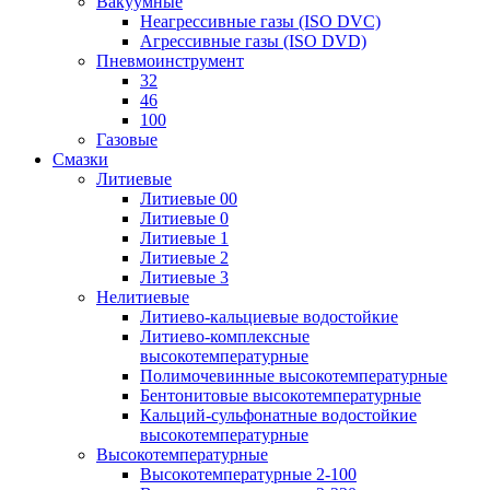
Вакуумные
Неагрессивные газы (ISO DVC)
Агрессивные газы (ISO DVD)
Пневмоинструмент
32
46
100
Газовые
Смазки
Литиевые
Литиевые 00
Литиевые 0
Литиевые 1
Литиевые 2
Литиевые 3
Нелитиевые
Литиево-кальциевые водостойкие
Литиево-комплексные
высокотемпературные
Полимочевинные высокотемпературные
Бентонитовые высокотемпературные
Кальций-сульфонатные водостойкие
высокотемпературные
Высокотемпературные
Высокотемпературные 2-100