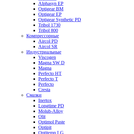
Alphasyn EP
Optigear BM
Optigear EP
Optigear Synthetic PD
Tribol 1730
Tribol 800
Компрессорные
Aircol PD
Aircol SR
Индустриальные
Viscogen
Magna SW D
Magna
Perfecto HT
Perfecto T
Perfecto
Cresta
Смазки
Inertox
Longtime PD
Molub-Alloy
Olit
Optimol Paste
Optipit
Optitemp LG