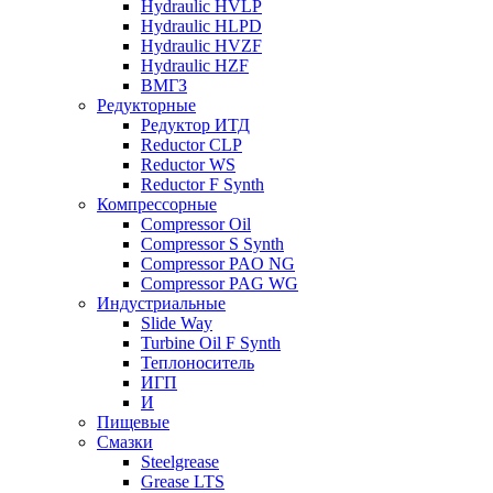
Hydraulic HVLP
Hydraulic HLPD
Hydraulic HVZF
Hydraulic HZF
ВМГЗ
Редукторные
Редуктор ИТД
Reductor CLP
Reductor WS
Reductor F Synth
Компрессорные
Compressor Oil
Compressor S Synth
Compressor PAO NG
Compressor PAG WG
Индустриальные
Slide Way
Turbine Oil F Synth
Теплоноситель
ИГП
И
Пищевые
Смазки
Steelgrease
Grease LTS