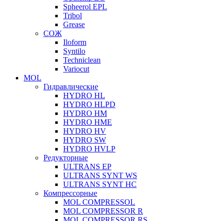
Spheerol EPL
Tribol
Grease
СОЖ
Iloform
Syntilo
Techniclean
Variocut
MOL
Гидравлические
HYDRO HL
HYDRO HLPD
HYDRO HM
HYDRO HME
HYDRO HV
HYDRO SW
HYDRO HVLP
Редукторные
ULTRANS EP
ULTRANS SYNT WS
ULTRANS SYNT HC
Компрессорные
MOL COMPRESSOL
MOL COMPRESSOR R
MOL COMPRESSOR RS