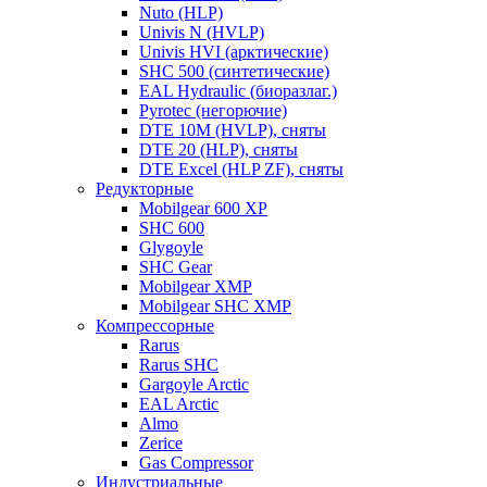
Nuto (HLP)
Univis N (HVLP)
Univis HVI (арктические)
SHC 500 (синтетические)
EAL Hydraulic (биоразлаг.)
Pyrotec (негорючие)
DTE 10M (HVLP), сняты
DTE 20 (HLP), сняты
DTE Excel (HLP ZF), сняты
Редукторные
Mobilgear 600 XP
SHC 600
Glygoyle
SHC Gear
Mobilgear XMP
Mobilgear SHC XMP
Компрессорные
Rarus
Rarus SHC
Gargoyle Arctic
EAL Arctic
Almo
Zerice
Gas Compressor
Индустриальные