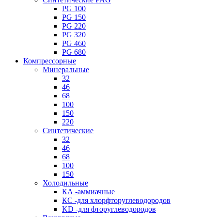
PG 100
PG 150
PG 220
PG 320
PG 460
PG 680
Компрессорные
Минеральные
32
46
68
100
150
220
Синтетические
32
46
68
100
150
Холодильные
КА -аммиачные
КС -для хлорфторуглеводородов
KD -для фторуглеводородов