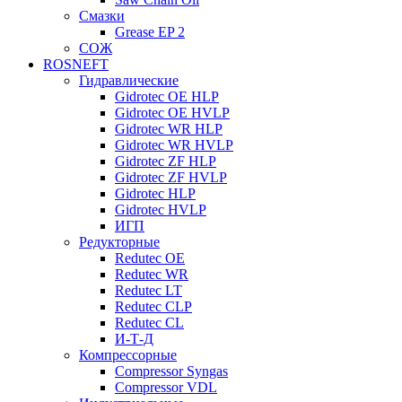
Смазки
Grease EP 2
СОЖ
ROSNEFT
Гидравлические
Gidrotec OE HLP
Gidrotec OE HVLP
Gidrotec WR HLP
Gidrotec WR HVLP
Gidrotec ZF HLP
Gidrotec ZF HVLP
Gidrotec HLP
Gidrotec HVLP
ИГП
Редукторные
Redutec OE
Redutec WR
Redutec LT
Redutec CLP
Redutec CL
И-Т-Д
Компрессорные
Compressor Syngas
Compressor VDL