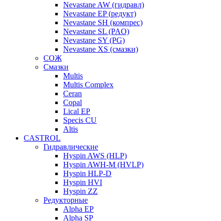
Nevastane AW (гидравл)
Nevastane EP (редукт)
Nevastane SH (компрес)
Nevastane SL (PAO)
Nevastane SY (PG)
Nevastane XS (смазки)
СОЖ
Смазки
Multis
Multis Complex
Ceran
Copal
Lical EP
Specis CU
Altis
CASTROL
Гидравлические
Hyspin AWS (HLP)
Hyspin AWH-M (HVLP)
Hyspin HLP-D
Hyspin HVI
Hyspin ZZ
Редукторные
Alpha EP
Alpha SP