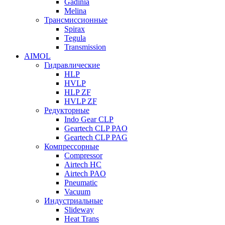
Gadinia
Melina
Трансмиссионные
Spirax
Tegula
Transmission
AIMOL
Гидравлические
HLP
HVLP
HLP ZF
HVLP ZF
Редукторные
Indo Gear CLP
Geartech CLP PAO
Geartech CLP PAG
Компрессорные
Compressor
Airtech HC
Airtech PAO
Pneumatic
Vacuum
Индустриальные
Slideway
Heat Trans