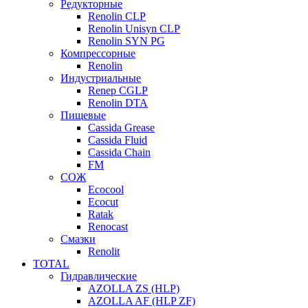
Редукторные
Renolin CLP
Renolin Unisyn CLP
Renolin SYN PG
Компрессорные
Renolin
Индустриальные
Renep CGLP
Renolin DTA
Пищевые
Cassida Grease
Cassida Fluid
Cassida Chain
FM
СОЖ
Ecocool
Ecocut
Ratak
Renocast
Смазки
Renolit
TOTAL
Гидравлические
AZOLLA ZS (HLP)
AZOLLA AF (HLP ZF)