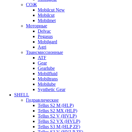
СОЖ
Mobilcut New
Mobilcut
Mobilmet
Моторные
Delvac
Pegasus
Mobilgard
Agri
Трансмиссионные
ATF
Gear
Gearlube
Mobilfluid
Mobiltrans
Mobilube
Synthetic Gear
SHELL
Гидравлические
Tellus S2 M (HLP)
Tellus S2 MХ (HLP)
Tellus S2 V (HVLP)
Tellus S2 VX (HVLP)
Tellus S3 M (HLP ZF)
Tellus S3 V (HVLP ZF)