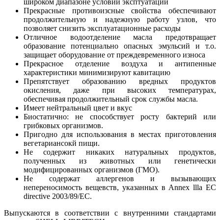
широком диапазоне условий эксптуатации
Прекрасные противоизсные свойства обеспечивают
продолжительную и надежную работу узлов, что
позволяет снизить эксплуатационные расходы
Отличное водоотделение масла предотвращает
образование потенциально опасных эмульсий и т.о.
защищает оборудование от преждевременного износа
Прекрасное отделение воздуха и антипенные
характеристики минимизируют кавитацию
Препятствует образованию вредных продуктов
окисления, даже при высоких температурах,
обеспечивая продолжительный срок службы масла.
Имеет нейтральный цвет и вкус
Биостатично: не способствует росту бактерий или
грибковых организмов.
Пригодно для использования в местах приготовления
вегетариансокй пищи.
Не содержит никаких натуральных продуктов,
полученных из животных или генетически
модифицированных организмов (ГМО).
Не содержат аллергенов и вызывающих
непереносимость вещевств, указанных в Annex llla EC
directive 2003/89/EC.
Выпускаются в соответствии с внутренними стандартами