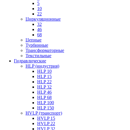
5
10
22
Циркуляционные
32
46
68
Цепные
Турбинные
Трансформаторные
Текстильные
Гидравлические
HLP (индустрия)
HLP 10
HLP 15
HLP 22
HLP 32
HLP 46
HLP 68
HLP 100
HLP 150
HVLP (транспорт)
HVLP 15
HVLP 22
HVLP 32