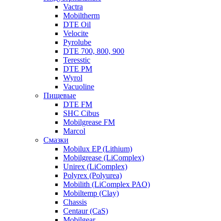
Vactra
Mobiltherm
DTE Oil
Velocite
Pyrolube
DTE 700, 800, 900
Teresstic
DTE PM
Wyrol
Vacuoline
Пищевые
DTE FM
SHC Cibus
Mobilgrease FM
Marcol
Смазки
Mobilux EP (Lithium)
Mobilgrease (LiComplex)
Unirex (LiComplex)
Polyrex (Polyurea)
Mobilith (LiComplex PAO)
Mobiltemp (Clay)
Chassis
Centaur (CaS)
Mobilgear