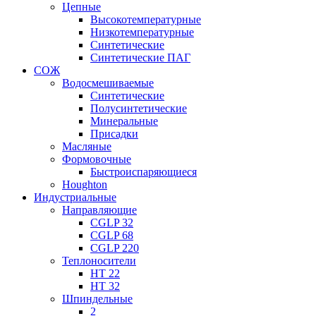
Цепные
Высокотемпературные
Низкотемпературные
Синтетические
Синтетические ПАГ
СОЖ
Водосмешиваемые
Синтетические
Полусинтетические
Минеральные
Присадки
Масляные
Формовочные
Быстроиспаряющиеся
Houghton
Индустриальные
Направляющие
CGLP 32
CGLP 68
CGLP 220
Теплоносители
HT 22
HT 32
Шпиндельные
2