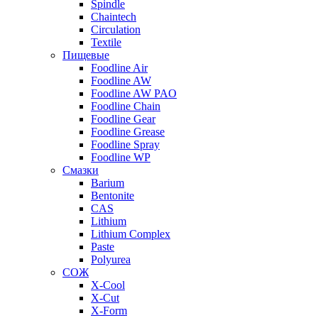
Spindle
Chaintech
Circulation
Textile
Пищевые
Foodline Air
Foodline AW
Foodline AW PAO
Foodline Chain
Foodline Gear
Foodline Grease
Foodline Spray
Foodline WP
Смазки
Barium
Bentonite
CAS
Lithium
Lithium Complex
Paste
Polyurea
СОЖ
X-Cool
X-Cut
X-Form