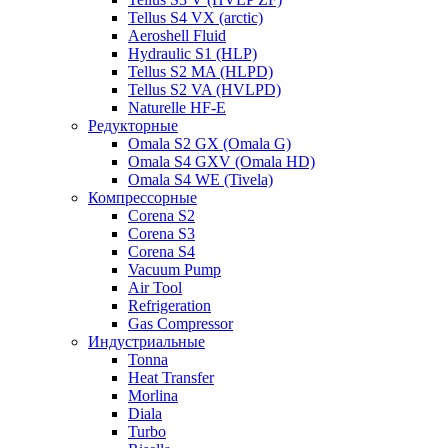
Tellus S4 VX (arctic)
Aeroshell Fluid
Hydraulic S1 (HLP)
Tellus S2 MA (HLPD)
Tellus S2 VA (HVLPD)
Naturelle HF-E
Редукторные
Omala S2 GX (Omala G)
Omala S4 GXV (Omala HD)
Omala S4 WE (Tivela)
Компрессорные
Corena S2
Corena S3
Corena S4
Vacuum Pump
Air Tool
Refrigeration
Gas Compressor
Индустриальные
Tonna
Heat Transfer
Morlina
Diala
Turbo