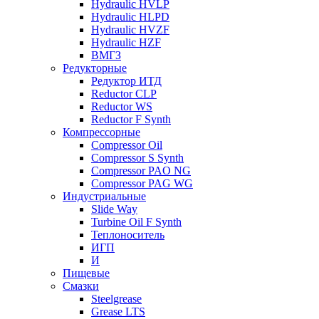
Hydraulic HVLP
Hydraulic HLPD
Hydraulic HVZF
Hydraulic HZF
ВМГЗ
Редукторные
Редуктор ИТД
Reductor CLP
Reductor WS
Reductor F Synth
Компрессорные
Compressor Oil
Compressor S Synth
Compressor PAO NG
Compressor PAG WG
Индустриальные
Slide Way
Turbine Oil F Synth
Теплоноситель
ИГП
И
Пищевые
Смазки
Steelgrease
Grease LTS