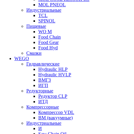
MOL PNEOL
Индустриальные
TCL
SPINOL
Пищевые
WO M
Food Chain
Food Gear
Food Hyd
Смазки
WEGO
Гидравлические
Hydraulic HLP
Hydraulic HVLP
ВМГЗ
ИГП
Редукторные
Редуктор CLP
ИТД
Компрессорные
Компрессор VDL
ВМ (вакуумные)
Индустриальные
И
Saw Chain Oil