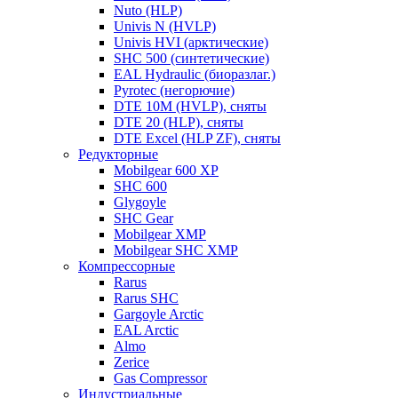
Nuto (HLP)
Univis N (HVLP)
Univis HVI (арктические)
SHC 500 (синтетические)
EAL Hydraulic (биоразлаг.)
Pyrotec (негорючие)
DTE 10M (HVLP), сняты
DTE 20 (HLP), сняты
DTE Excel (HLP ZF), сняты
Редукторные
Mobilgear 600 XP
SHC 600
Glygoyle
SHC Gear
Mobilgear XMP
Mobilgear SHC XMP
Компрессорные
Rarus
Rarus SHC
Gargoyle Arctic
EAL Arctic
Almo
Zerice
Gas Compressor
Индустриальные