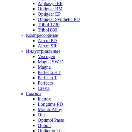
Alphasyn EP
Optigear BM
Optigear EP
Optigear Synthetic PD
Tribol 1730
Tribol 800
Компрессорные
Aircol PD
Aircol SR
Индустриальные
Viscogen
Magna SW D
Magna
Perfecto HT
Perfecto T
Perfecto
Cresta
Смазки
Inertox
Longtime PD
Molub-Alloy
Olit
Optimol Paste
Optipit
Optitemp LG