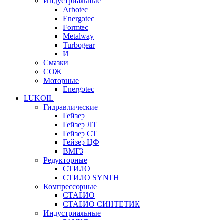
Индустриальные
Arbotec
Energotec
Formtec
Metalway
Turbogear
И
Смазки
СОЖ
Моторные
Energotec
LUKOIL
Гидравлические
Гейзер
Гейзер ЛТ
Гейзер СТ
Гейзер ЦФ
ВМГЗ
Редукторные
СТИЛО
СТИЛО SYNTH
Компрессорные
СТАБИО
СТАБИО СИНТЕТИК
Индустриальные