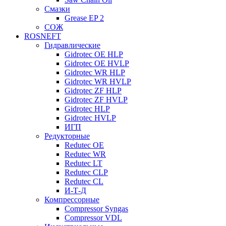
Смазки
Grease EP 2
СОЖ
ROSNEFT
Гидравлические
Gidrotec OE HLP
Gidrotec OE HVLP
Gidrotec WR HLP
Gidrotec WR HVLP
Gidrotec ZF HLP
Gidrotec ZF HVLP
Gidrotec HLP
Gidrotec HVLP
ИГП
Редукторные
Redutec OE
Redutec WR
Redutec LT
Redutec CLP
Redutec CL
И-Т-Д
Компрессорные
Compressor Syngas
Compressor VDL