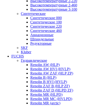
Высокотемпературные 2-220
Высокотемпературные 2-460
Высокотемпературные 3-100
Синтетические
Синтетические 000
Синтетические 100
Синтетические 220
Синтетические 460
Авиационные
Шпиндельные
Редукторные
SKF
Kluber
FUCHS
Гидравлические
Renolin AW (HLP)
Renolin AW HVI (HVLP)
Renolin AW ZAF (HLP ZP)
Renolin B (HLP)
Renolin B HVI (HVLP)
Renolin ZAF B (HLP ZF)
Renolin ZAF D (HLPD ZF)
Renolin MR (HLPD)
Renolin MR MC (HVLPD)
Renolin MR (arctic)