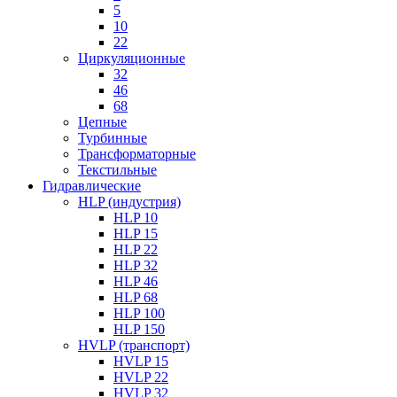
5
10
22
Циркуляционные
32
46
68
Цепные
Турбинные
Трансформаторные
Текстильные
Гидравлические
HLP (индустрия)
HLP 10
HLP 15
HLP 22
HLP 32
HLP 46
HLP 68
HLP 100
HLP 150
HVLP (транспорт)
HVLP 15
HVLP 22
HVLP 32