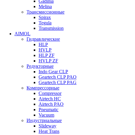
Gadinia
Melina
Трансмиссионные
Spirax
Tegula
Transmission
AIMOL
Гидравлические
HLP
HVLP
HLP ZF
HVLP ZF
Редукторные
Indo Gear CLP
Geartech CLP PAO
Geartech CLP PAG
Компрессорные
Compressor
Airtech HC
Airtech PAO
Pneumatic
Vacuum
Индустриальные
Slideway
Heat Trans