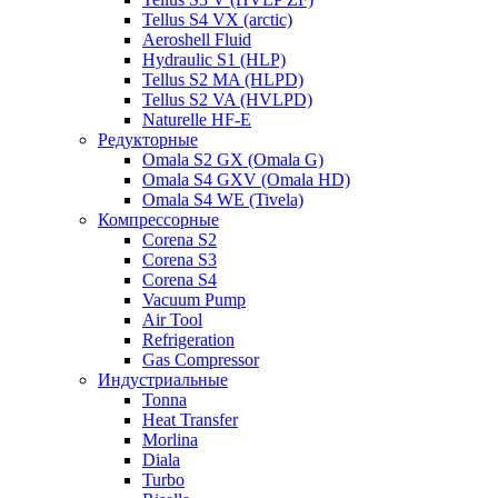
Tellus S4 VX (arctic)
Aeroshell Fluid
Hydraulic S1 (HLP)
Tellus S2 MA (HLPD)
Tellus S2 VA (HVLPD)
Naturelle HF-E
Редукторные
Omala S2 GX (Omala G)
Omala S4 GXV (Omala HD)
Omala S4 WE (Tivela)
Компрессорные
Corena S2
Corena S3
Corena S4
Vacuum Pump
Air Tool
Refrigeration
Gas Compressor
Индустриальные
Tonna
Heat Transfer
Morlina
Diala
Turbo