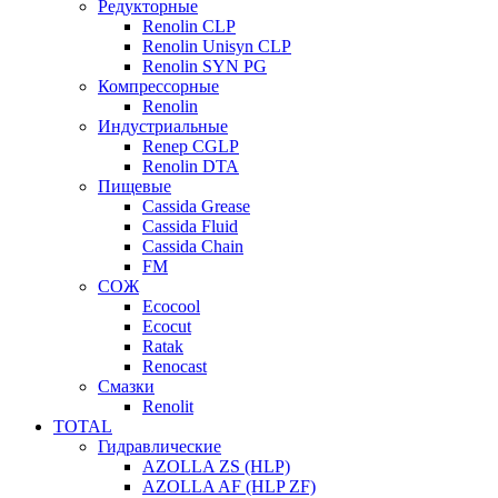
Редукторные
Renolin CLP
Renolin Unisyn CLP
Renolin SYN PG
Компрессорные
Renolin
Индустриальные
Renep CGLP
Renolin DTA
Пищевые
Cassida Grease
Cassida Fluid
Cassida Chain
FM
СОЖ
Ecocool
Ecocut
Ratak
Renocast
Смазки
Renolit
TOTAL
Гидравлические
AZOLLA ZS (HLP)
AZOLLA AF (HLP ZF)