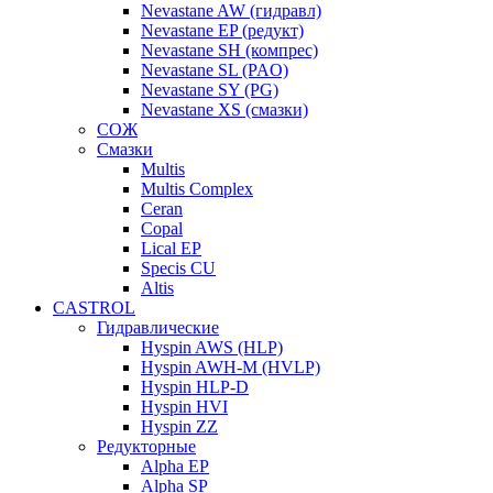
Nevastane AW (гидравл)
Nevastane EP (редукт)
Nevastane SH (компрес)
Nevastane SL (PAO)
Nevastane SY (PG)
Nevastane XS (смазки)
СОЖ
Смазки
Multis
Multis Complex
Ceran
Copal
Lical EP
Specis CU
Altis
CASTROL
Гидравлические
Hyspin AWS (HLP)
Hyspin AWH-M (HVLP)
Hyspin HLP-D
Hyspin HVI
Hyspin ZZ
Редукторные
Alpha EP
Alpha SP