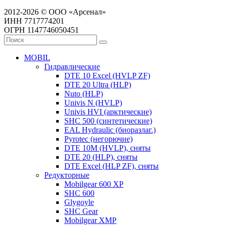
2012-2026 © ООО «Арсенал»
ИНН 7717774201
ОГРН 1147746050451
MOBIL
Гидравлические
DTE 10 Excel (HVLP ZF)
DTE 20 Ultra (HLP)
Nuto (HLP)
Univis N (HVLP)
Univis HVI (арктические)
SHC 500 (синтетические)
EAL Hydraulic (биоразлаг.)
Pyrotec (негорючие)
DTE 10M (HVLP), сняты
DTE 20 (HLP), сняты
DTE Excel (HLP ZF), сняты
Редукторные
Mobilgear 600 XP
SHC 600
Glygoyle
SHC Gear
Mobilgear XMP