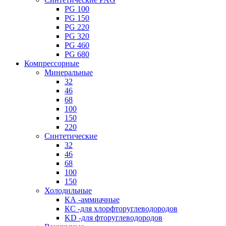
PG 100
PG 150
PG 220
PG 320
PG 460
PG 680
Компрессорные
Минеральные
32
46
68
100
150
220
Синтетические
32
46
68
100
150
Холодильные
КА -аммиачные
КС -для хлорфторуглеводородов
KD -для фторуглеводородов