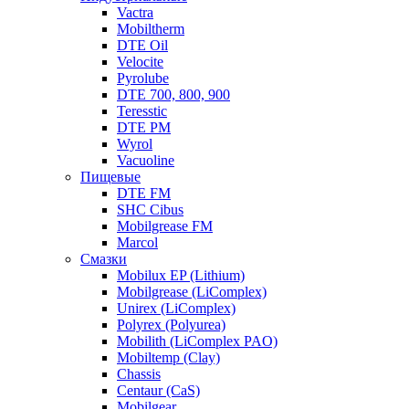
Vactra
Mobiltherm
DTE Oil
Velocite
Pyrolube
DTE 700, 800, 900
Teresstic
DTE PM
Wyrol
Vacuoline
Пищевые
DTE FM
SHC Cibus
Mobilgrease FM
Marcol
Смазки
Mobilux EP (Lithium)
Mobilgrease (LiComplex)
Unirex (LiComplex)
Polyrex (Polyurea)
Mobilith (LiComplex PAO)
Mobiltemp (Clay)
Chassis
Centaur (CaS)
Mobilgear