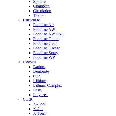
Spindle
Chaintech
Circulation
Textile
Пищевые
Foodline Air
Foodline AW
Foodline AW PAO
Foodline Chain
Foodline Gear
Foodline Grease
Foodline Spray
Foodline WP
Смазки
Barium
Bentonite
CAS
Lithium
Lithium Complex
Paste
Polyurea
СОЖ
X-Cool
X-Cut
X-Form