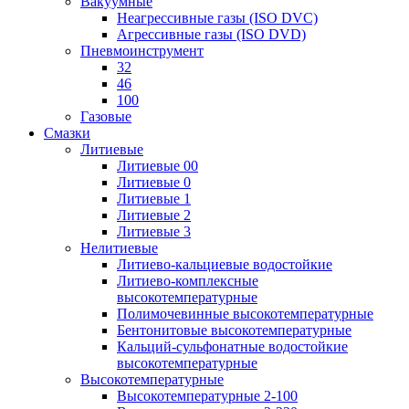
Вакуумные
Неагрессивные газы (ISO DVC)
Агрессивные газы (ISO DVD)
Пневмоинструмент
32
46
100
Газовые
Смазки
Литиевые
Литиевые 00
Литиевые 0
Литиевые 1
Литиевые 2
Литиевые 3
Нелитиевые
Литиево-кальциевые водостойкие
Литиево-комплексные
высокотемпературные
Полимочевинные высокотемпературные
Бентонитовые высокотемпературные
Кальций-сульфонатные водостойкие
высокотемпературные
Высокотемпературные
Высокотемпературные 2-100