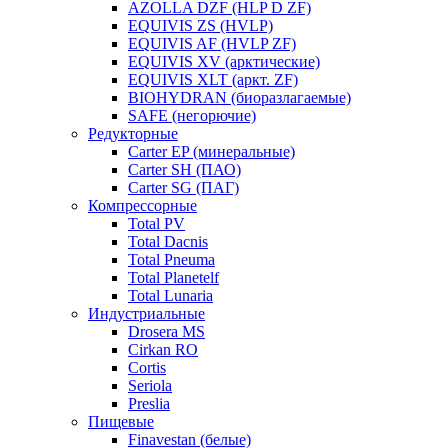
AZOLLA DZF (HLP D ZF)
EQUIVIS ZS (HVLP)
EQUIVIS AF (HVLP ZF)
EQUIVIS XV (арктические)
EQUIVIS XLT (аркт. ZF)
BIOHYDRAN (биоразлагаемые)
SAFE (негорючие)
Редукторные
Carter EP (минеральные)
Carter SH (ПАО)
Carter SG (ПАГ)
Компрессорные
Total PV
Total Dacnis
Total Pneuma
Total Planetelf
Total Lunaria
Индустриальные
Drosera MS
Cirkan RO
Cortis
Seriola
Preslia
Пищевые
Finavestan (белые)