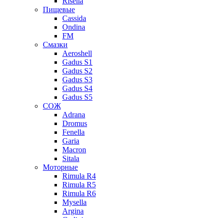
Risella
Пищевые
Cassida
Ondina
FM
Смазки
Aeroshell
Gadus S1
Gadus S2
Gadus S3
Gadus S4
Gadus S5
СОЖ
Adrana
Dromus
Fenella
Garia
Macron
Sitala
Моторные
Rimula R4
Rimula R5
Rimula R6
Mysella
Argina