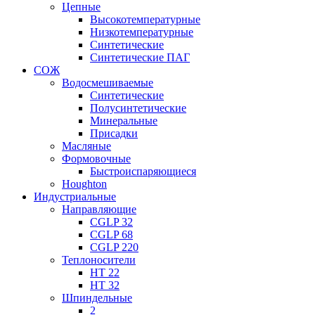
Цепные
Высокотемпературные
Низкотемпературные
Синтетические
Синтетические ПАГ
СОЖ
Водосмешиваемые
Синтетические
Полусинтетические
Минеральные
Присадки
Масляные
Формовочные
Быстроиспаряющиеся
Houghton
Индустриальные
Направляющие
CGLP 32
CGLP 68
CGLP 220
Теплоносители
HT 22
HT 32
Шпиндельные
2