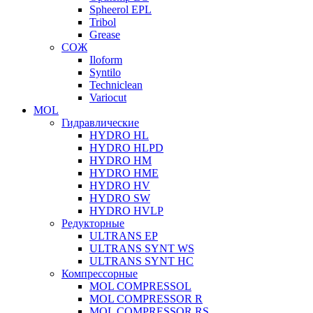
Spheerol EPL
Tribol
Grease
СОЖ
Iloform
Syntilo
Techniclean
Variocut
MOL
Гидравлические
HYDRO HL
HYDRO HLPD
HYDRO HM
HYDRO HME
HYDRO HV
HYDRO SW
HYDRO HVLP
Редукторные
ULTRANS EP
ULTRANS SYNT WS
ULTRANS SYNT HC
Компрессорные
MOL COMPRESSOL
MOL COMPRESSOR R
MOL COMPRESSOR RS