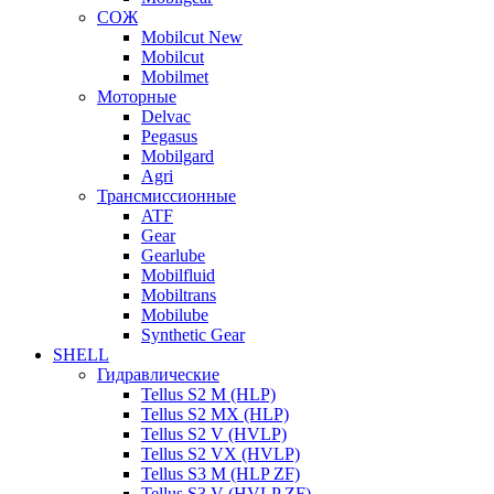
СОЖ
Mobilcut New
Mobilcut
Mobilmet
Моторные
Delvac
Pegasus
Mobilgard
Agri
Трансмиссионные
ATF
Gear
Gearlube
Mobilfluid
Mobiltrans
Mobilube
Synthetic Gear
SHELL
Гидравлические
Tellus S2 M (HLP)
Tellus S2 MХ (HLP)
Tellus S2 V (HVLP)
Tellus S2 VX (HVLP)
Tellus S3 M (HLP ZF)
Tellus S3 V (HVLP ZF)