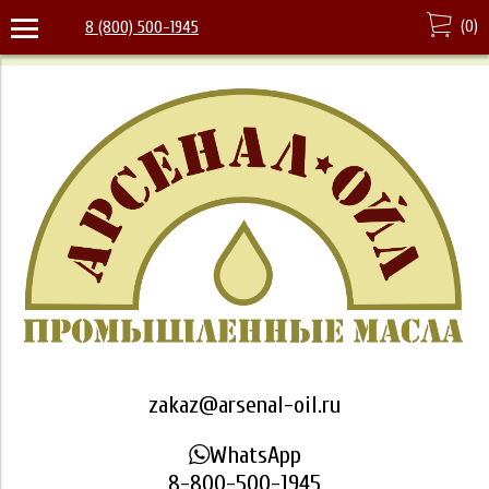
(
0
)
8 (800) 500-1945
zakaz@arsenal-oil.ru
WhatsApp
8-800-500-1945