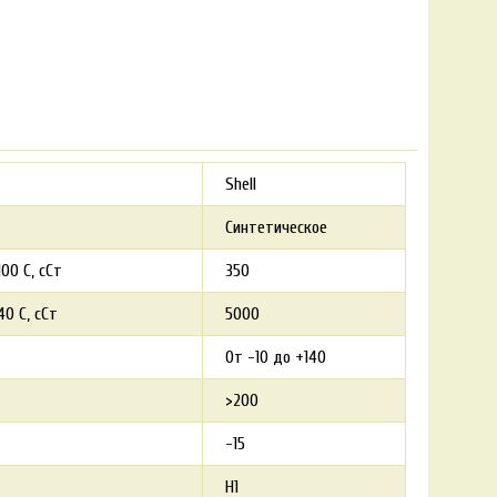
Shell
Синтетическое
00 С, сСт
350
0 С, сСт
5000
От -10 до +140
>200
-15
H1