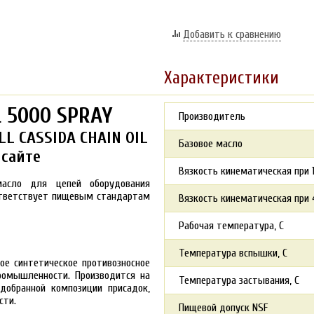
Добавить к сравнению
Характеристики
L 5000 SPRAY
Производитель
L CASSIDA CHAIN OIL
Базовое масло
 сайте
Вязкость кинематическая при 1
 масло для цепей оборудования
ответствует пищевым стандартам
Вязкость кинематическая при 4
Рабочая температура, С
Температура вспышки, С
ое синтетическое противозносное
ромышленности. Производится на
Температура застывания, С
добранной композиции присадок,
сти.
Пищевой допуск NSF