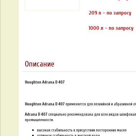
209 л - по запросу
1000 л - по запросу
Описание
Houghton Adrana D 407
Houghton Adrana D 407
применяется для лезвийной и абразивной о
Adrana D 407
специально рекомендована для всех видов шлифова
промышленности.
высокая стабильность в присутствии посторонних масел
отличная стабильность в жесткой воде