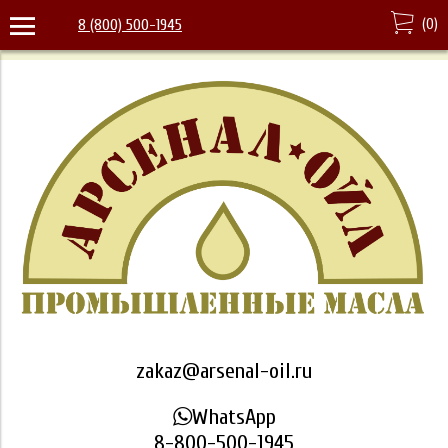
(
0
)
8 (800) 500-1945
zakaz@arsenal-oil.ru
WhatsApp
8-800-500-1945