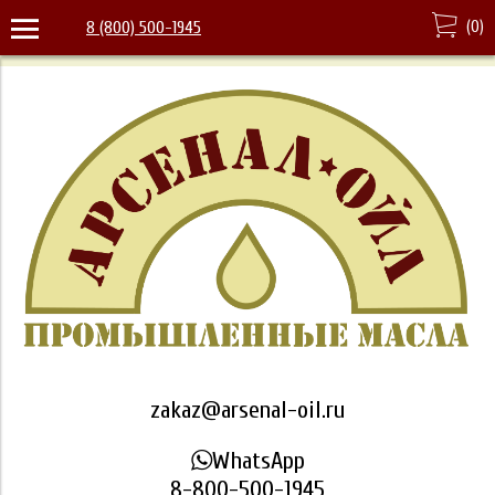
(
0
)
8 (800) 500-1945
zakaz@arsenal-oil.ru
WhatsApp
8-800-500-1945