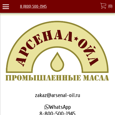
(
0
)
8 (800) 500-1945
zakaz@arsenal-oil.ru
WhatsApp
8-800-500-1945