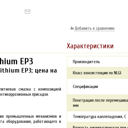
Добавить к сравнению
Характеристики
thium EP3
Производитель
ithium EP3; цена на
Класс консистенции по NLGI
Спецификации
 литиевая смазка с композицией
антикоррозионных присадок
Пенетрация после перемешивани
мм
ения промышленных механизмов и
Температура каплепадения, С
та оборудования, работающего в
Вязкость кинематическая при 