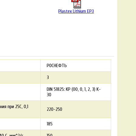
Plastex Lithium EP3
РОСНЕФТЬ
3
DIN 51825: KP (00, 0, 1, 2, 3) K-
30
я при 25С, 0,1
220-250
185
40 С, мм^2/c
150