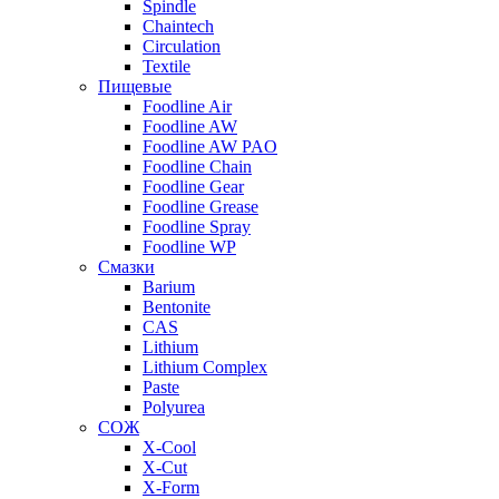
Spindle
Chaintech
Circulation
Textile
Пищевые
Foodline Air
Foodline AW
Foodline AW PAO
Foodline Chain
Foodline Gear
Foodline Grease
Foodline Spray
Foodline WP
Смазки
Barium
Bentonite
CAS
Lithium
Lithium Complex
Paste
Polyurea
СОЖ
X-Cool
X-Cut
X-Form