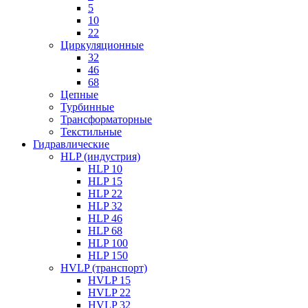
5
10
22
Циркуляционные
32
46
68
Цепные
Турбинные
Трансформаторные
Текстильные
Гидравлические
HLP (индустрия)
HLP 10
HLP 15
HLP 22
HLP 32
HLP 46
HLP 68
HLP 100
HLP 150
HVLP (транспорт)
HVLP 15
HVLP 22
HVLP 32