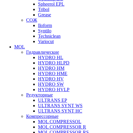
Spheerol EPL
Tribol
Grease
СОЖ
Iloform
Syntilo
Techniclean
Variocut
MOL
Гидравлические
HYDRO HL
HYDRO HLPD
HYDRO HM
HYDRO HME
HYDRO HV
HYDRO SW
HYDRO HVLP
Редукторные
ULTRANS EP
ULTRANS SYNT WS
ULTRANS SYNT HC
Компрессорные
MOL COMPRESSOL
MOL COMPRESSOR R
MOL COMPRESSOR RS