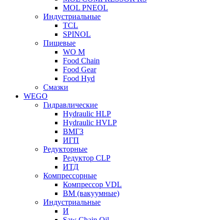
MOL PNEOL
Индустриальные
TCL
SPINOL
Пищевые
WO M
Food Chain
Food Gear
Food Hyd
Смазки
WEGO
Гидравлические
Hydraulic HLP
Hydraulic HVLP
ВМГЗ
ИГП
Редукторные
Редуктор CLP
ИТД
Компрессорные
Компрессор VDL
ВМ (вакуумные)
Индустриальные
И
Saw Chain Oil