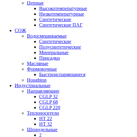
Цепные
Высокотемпературные
Низкотемпературные
Синтетические
Синтетические ПАГ
СОЖ
Водосмешиваемые
Синтетические
Полусинтетические
Минеральные
Присадки
Масляные
Формовочные
Быстроиспаряющиеся
Houghton
Индустриальные
Направляющие
CGLP 32
CGLP 68
CGLP 220
Теплоносители
HT 22
HT 32
Шпиндельные
2