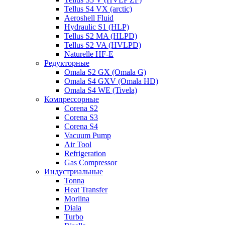
Tellus S4 VX (arctic)
Aeroshell Fluid
Hydraulic S1 (HLP)
Tellus S2 MA (HLPD)
Tellus S2 VA (HVLPD)
Naturelle HF-E
Редукторные
Omala S2 GX (Omala G)
Omala S4 GXV (Omala HD)
Omala S4 WE (Tivela)
Компрессорные
Corena S2
Corena S3
Corena S4
Vacuum Pump
Air Tool
Refrigeration
Gas Compressor
Индустриальные
Tonna
Heat Transfer
Morlina
Diala
Turbo