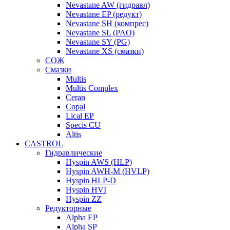
Nevastane AW (гидравл)
Nevastane EP (редукт)
Nevastane SH (компрес)
Nevastane SL (PAO)
Nevastane SY (PG)
Nevastane XS (смазки)
СОЖ
Смазки
Multis
Multis Complex
Ceran
Copal
Lical EP
Specis CU
Altis
CASTROL
Гидравлические
Hyspin AWS (HLP)
Hyspin AWH-M (HVLP)
Hyspin HLP-D
Hyspin HVI
Hyspin ZZ
Редукторные
Alpha EP
Alpha SP