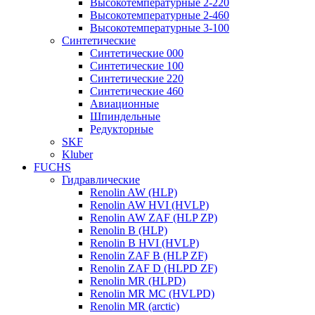
Высокотемпературные 2-220
Высокотемпературные 2-460
Высокотемпературные 3-100
Синтетические
Синтетические 000
Синтетические 100
Синтетические 220
Синтетические 460
Авиационные
Шпиндельные
Редукторные
SKF
Kluber
FUCHS
Гидравлические
Renolin AW (HLP)
Renolin AW HVI (HVLP)
Renolin AW ZAF (HLP ZP)
Renolin B (HLP)
Renolin B HVI (HVLP)
Renolin ZAF B (HLP ZF)
Renolin ZAF D (HLPD ZF)
Renolin MR (HLPD)
Renolin MR MC (HVLPD)
Renolin MR (arctic)