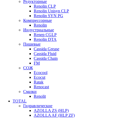
Редукторные
Renolin CLP
Renolin Unisyn CLP
Renolin SYN PG
Компрессорные
Renolin
Индустриальные
Renep CGLP
Renolin DTA
Пищевые
Cassida Grease
Cassida Fluid
Cassida Chain
FM
СОЖ
Ecocool
Ecocut
Ratak
Renocast
Смазки
Renolit
TOTAL
Гидравлические
AZOLLA ZS (HLP)
AZOLLA AF (HLP ZF)