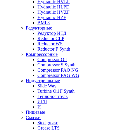
Hydraulic HVLP
Hydraulic HLPD
Hydraulic HVZF
Hydraulic HZF
ВМГЗ
Редукторные
Редуктор ИТД
Reductor CLP
Reductor WS
Reductor F Synth
Компрессорные
Compressor Oil
Compressor S Synth
Compressor PAO NG
Compressor PAG WG
Индустриальные
Slide Way
Turbine Oil F Synth
Теплоноситель
ИГП
И
Пищевые
Смазки
Steelgrease
Grease LTS