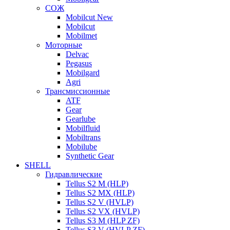
СОЖ
Mobilcut New
Mobilcut
Mobilmet
Моторные
Delvac
Pegasus
Mobilgard
Agri
Трансмиссионные
ATF
Gear
Gearlube
Mobilfluid
Mobiltrans
Mobilube
Synthetic Gear
SHELL
Гидравлические
Tellus S2 M (HLP)
Tellus S2 MХ (HLP)
Tellus S2 V (HVLP)
Tellus S2 VX (HVLP)
Tellus S3 M (HLP ZF)
Tellus S3 V (HVLP ZF)