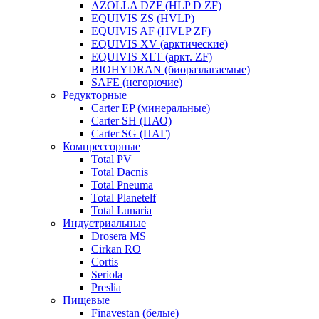
AZOLLA DZF (HLP D ZF)
EQUIVIS ZS (HVLP)
EQUIVIS AF (HVLP ZF)
EQUIVIS XV (арктические)
EQUIVIS XLT (аркт. ZF)
BIOHYDRAN (биоразлагаемые)
SAFE (негорючие)
Редукторные
Carter EP (минеральные)
Carter SH (ПАО)
Carter SG (ПАГ)
Компрессорные
Total PV
Total Dacnis
Total Pneuma
Total Planetelf
Total Lunaria
Индустриальные
Drosera MS
Cirkan RO
Cortis
Seriola
Preslia
Пищевые
Finavestan (белые)