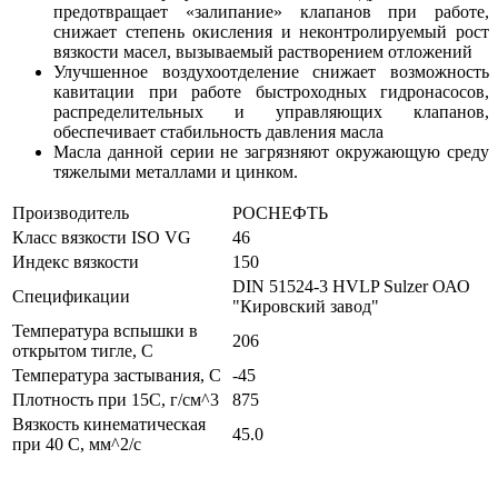
предотвращает «залипание» клапанов при работе,
снижает степень окисления и неконтролируемый рост
вязкости масел, вызываемый растворением отложений
Улучшенное воздухоотделение снижает возможность
кавитации при работе быстроходных гидронасосов,
распределительных и управляющих клапанов,
обеспечивает стабильность давления масла
Масла данной серии не загрязняют окружающую среду
тяжелыми металлами и цинком.
Производитель
РОСНЕФТЬ
Класс вязкости ISO VG
46
Индекс вязкости
150
DIN 51524-3 HVLP
Sulzer
ОАО
Спецификации
"Кировский завод"
Температура вспышки в
206
открытом тигле, С
Температура застывания, С
-45
Плотность при 15С, г/см^3
875
Вязкость кинематическая
45.0
при 40 С, мм^2/c