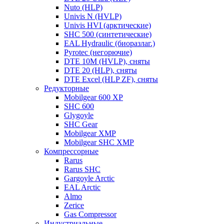
Nuto (HLP)
Univis N (HVLP)
Univis HVI (арктические)
SHC 500 (синтетические)
EAL Hydraulic (биоразлаг.)
Pyrotec (негорючие)
DTE 10M (HVLP), сняты
DTE 20 (HLP), сняты
DTE Excel (HLP ZF), сняты
Редукторные
Mobilgear 600 XP
SHC 600
Glygoyle
SHC Gear
Mobilgear XMP
Mobilgear SHC XMP
Компрессорные
Rarus
Rarus SHC
Gargoyle Arctic
EAL Arctic
Almo
Zerice
Gas Compressor
Индустриальные