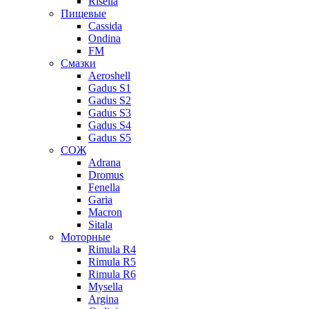
Risella
Пищевые
Cassida
Ondina
FM
Смазки
Aeroshell
Gadus S1
Gadus S2
Gadus S3
Gadus S4
Gadus S5
СОЖ
Adrana
Dromus
Fenella
Garia
Macron
Sitala
Моторные
Rimula R4
Rimula R5
Rimula R6
Mysella
Argina