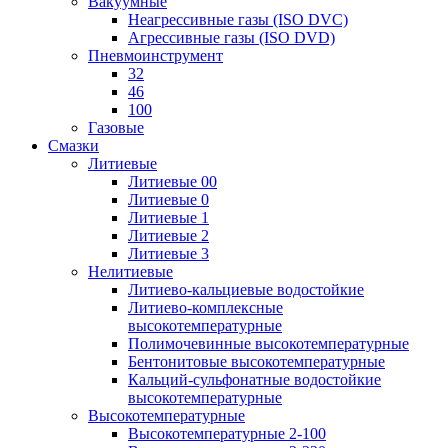
Вакуумные
Неагрессивные газы (ISO DVC)
Агрессивные газы (ISO DVD)
Пневмоинструмент
32
46
100
Газовые
Смазки
Литиевые
Литиевые 00
Литиевые 0
Литиевые 1
Литиевые 2
Литиевые 3
Нелитиевые
Литиево-кальциевые водостойкие
Литиево-комплексные
высокотемпературные
Полимочевинные высокотемпературные
Бентонитовые высокотемпературные
Кальций-сульфонатные водостойкие
высокотемпературные
Высокотемпературные
Высокотемпературные 2-100