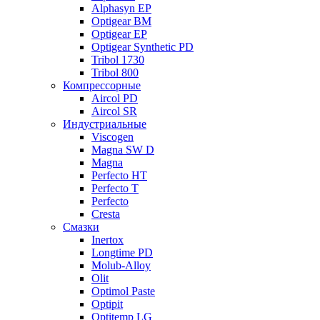
Alphasyn EP
Optigear BM
Optigear EP
Optigear Synthetic PD
Tribol 1730
Tribol 800
Компрессорные
Aircol PD
Aircol SR
Индустриальные
Viscogen
Magna SW D
Magna
Perfecto HT
Perfecto T
Perfecto
Cresta
Смазки
Inertox
Longtime PD
Molub-Alloy
Olit
Optimol Paste
Optipit
Optitemp LG