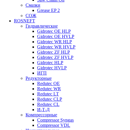
Смазки
Grease EP 2
СОЖ
ROSNEFT
Гидравлические
Gidrotec OE HLP
Gidrotec OE HVLP
Gidrotec WR HLP
Gidrotec WR HVLP
Gidrotec ZF HLP
Gidrotec ZF HVLP
Gidrotec HLP
Gidrotec HVLP
ИГП
Редукторные
Redutec OE
Redutec WR
Redutec LT
Redutec CLP
Redutec CL
И-Т-Д
Компрессорные
Compressor Syngas
Compressor VDL