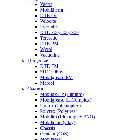
Vactra
Mobiltherm
DTE Oil
Velocite
Pyrolube
DTE 700, 800, 900
Teresstic
DTE PM
Wyrol
Vacuoline
Пищевые
DTE FM
SHC Cibus
Mobilgrease FM
Marcol
Смазки
Mobilux EP (Lithium)
Mobilgrease (LiComplex)
Unirex (LiComplex)
Polyrex (Polyurea)
Mobilith (LiComplex PAO)
Mobiltemp (Clay)
Chassis
Centaur (CaS)
Mobilgear