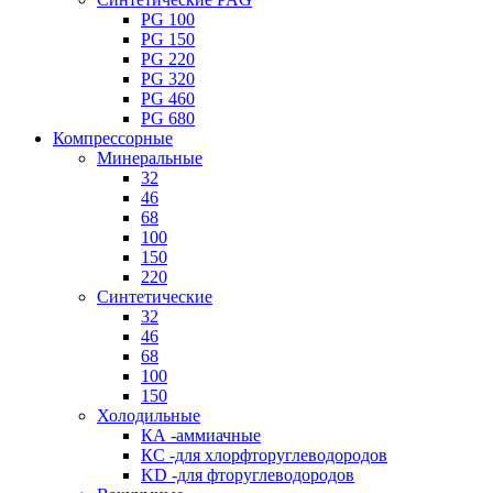
PG 100
PG 150
PG 220
PG 320
PG 460
PG 680
Компрессорные
Минеральные
32
46
68
100
150
220
Синтетические
32
46
68
100
150
Холодильные
КА -аммиачные
КС -для хлорфторуглеводородов
KD -для фторуглеводородов