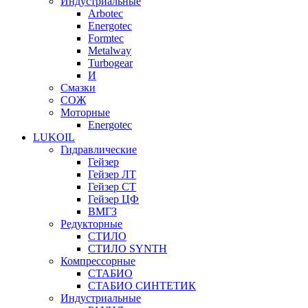
Индустриальные
Arbotec
Energotec
Formtec
Metalway
Turbogear
И
Смазки
СОЖ
Моторные
Energotec
LUKOIL
Гидравлические
Гейзер
Гейзер ЛТ
Гейзер СТ
Гейзер ЦФ
ВМГЗ
Редукторные
СТИЛО
СТИЛО SYNTH
Компрессорные
СТАБИО
СТАБИО СИНТЕТИК
Индустриальные