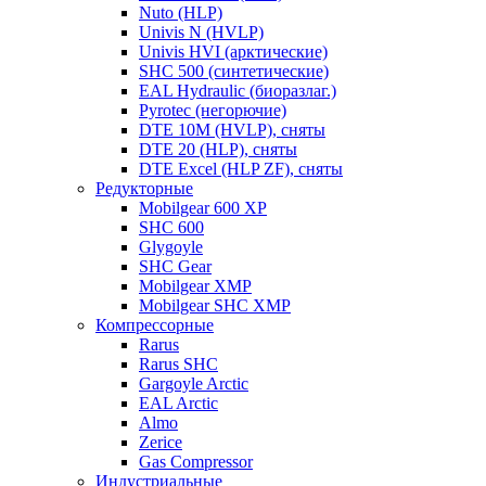
Nuto (HLP)
Univis N (HVLP)
Univis HVI (арктические)
SHC 500 (синтетические)
EAL Hydraulic (биоразлаг.)
Pyrotec (негорючие)
DTE 10M (HVLP), сняты
DTE 20 (HLP), сняты
DTE Excel (HLP ZF), сняты
Редукторные
Mobilgear 600 XP
SHC 600
Glygoyle
SHC Gear
Mobilgear XMP
Mobilgear SHC XMP
Компрессорные
Rarus
Rarus SHC
Gargoyle Arctic
EAL Arctic
Almo
Zerice
Gas Compressor
Индустриальные