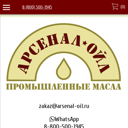
(
0
)
8 (800) 500-1945
zakaz@arsenal-oil.ru
WhatsApp
8-800-500-1945