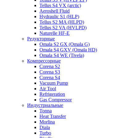
Tellus S4 VX (arctic)
Aeroshell Fluid
Hydraulic S1 (HLP)
Tellus S2 MA (HLPD)
Tellus S2 VA (HVLPD)
Naturelle HF-E
Редукторные
Omala S2 GX (Omala G)
Omala S4 GXV (Omala HD)
Omala S4 WE (Tivela)
Компрессорные
Corena S2
Corena S3
Corena S4
Vacuum Pump
Air Tool
Refrigeration
Gas Compressor
Индустриальные
Tonna
Heat Transfer
Morlina
Diala
Turbo