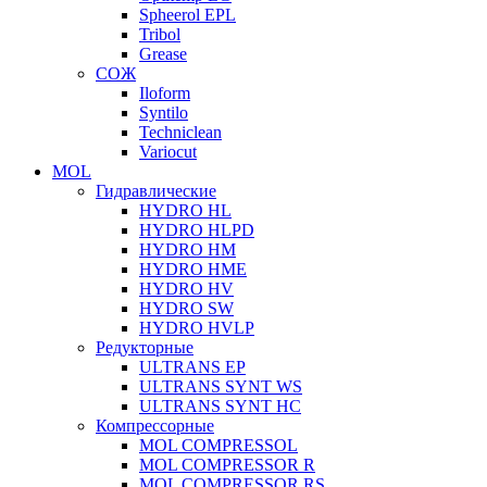
Spheerol EPL
Tribol
Grease
СОЖ
Iloform
Syntilo
Techniclean
Variocut
MOL
Гидравлические
HYDRO HL
HYDRO HLPD
HYDRO HM
HYDRO HME
HYDRO HV
HYDRO SW
HYDRO HVLP
Редукторные
ULTRANS EP
ULTRANS SYNT WS
ULTRANS SYNT HC
Компрессорные
MOL COMPRESSOL
MOL COMPRESSOR R
MOL COMPRESSOR RS