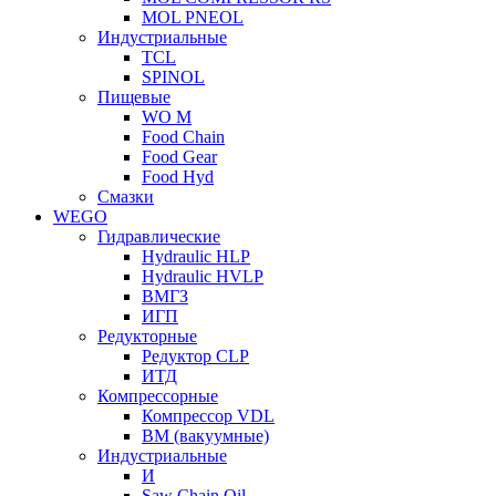
MOL PNEOL
Индустриальные
TCL
SPINOL
Пищевые
WO M
Food Chain
Food Gear
Food Hyd
Смазки
WEGO
Гидравлические
Hydraulic HLP
Hydraulic HVLP
ВМГЗ
ИГП
Редукторные
Редуктор CLP
ИТД
Компрессорные
Компрессор VDL
ВМ (вакуумные)
Индустриальные
И
Saw Chain Oil