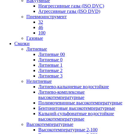
Вакуумные
Неагрессивные газы (ISO DVC)
Агрессивные газы (ISO DVD)
Пневмоинструмент
32
46
100
Газовые
Смазки
Литиевые
Литиевые 00
Литиевые 0
Литиевые 1
Литиевые 2
Литиевые 3
Нелитиевые
Литиево-кальциевые водостойкие
Литиево-комплексные
высокотемпературные
Полимочевинные высокотемпературные
Бентонитовые высокотемпературные
Кальций-сульфонатные водостойкие
высокотемпературные
Высокотемпературные
Высокотемпературные 2-100