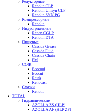
Редукторные
Renolin CLP
Renolin Unisyn CLP
Renolin SYN PG
Компрессорные
Renolin
Индустриальные
Renep CGLP
Renolin DTA
Пищевые
Cassida Grease
Cassida Fluid
Cassida Chain
FM
СОЖ
Ecocool
Ecocut
Ratak
Renocast
Смазки
Renolit
TOTAL
Гидравлические
AZOLLA ZS (HLP)
AZOLLA AF (HLP ZF)