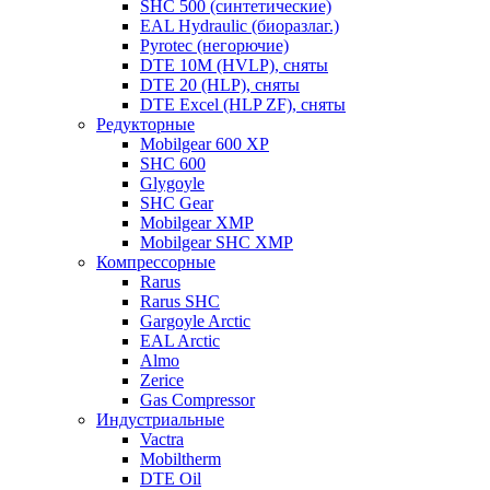
SHC 500 (синтетические)
EAL Hydraulic (биоразлаг.)
Pyrotec (негорючие)
DTE 10M (HVLP), сняты
DTE 20 (HLP), сняты
DTE Excel (HLP ZF), сняты
Редукторные
Mobilgear 600 XP
SHC 600
Glygoyle
SHC Gear
Mobilgear XMP
Mobilgear SHC XMP
Компрессорные
Rarus
Rarus SHC
Gargoyle Arctic
EAL Arctic
Almo
Zerice
Gas Compressor
Индустриальные
Vactra
Mobiltherm
DTE Oil