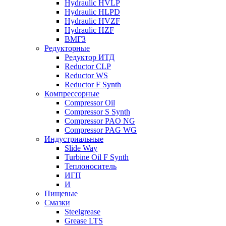
Hydraulic HVLP
Hydraulic HLPD
Hydraulic HVZF
Hydraulic HZF
ВМГЗ
Редукторные
Редуктор ИТД
Reductor CLP
Reductor WS
Reductor F Synth
Компрессорные
Compressor Oil
Compressor S Synth
Compressor PAO NG
Compressor PAG WG
Индустриальные
Slide Way
Turbine Oil F Synth
Теплоноситель
ИГП
И
Пищевые
Смазки
Steelgrease
Grease LTS