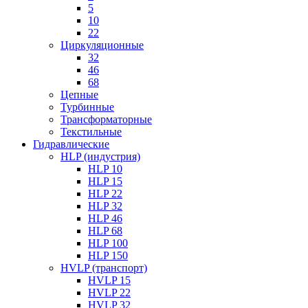
5
10
22
Циркуляционные
32
46
68
Цепные
Турбинные
Трансформаторные
Текстильные
Гидравлические
HLP (индустрия)
HLP 10
HLP 15
HLP 22
HLP 32
HLP 46
HLP 68
HLP 100
HLP 150
HVLP (транспорт)
HVLP 15
HVLP 22
HVLP 32