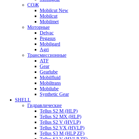
СОЖ
Mobilcut New
Mobilcut
Mobilmet
Моторные
Delvac
Pegasus
Mobilgard
Agri
Трансмиссионные
ATF
Gear
Gearlube
Mobilfluid
Mobiltrans
Mobilube
Synthetic Gear
SHELL
Гидравлические
Tellus S2 M (HLP)
Tellus S2 MХ (HLP)
Tellus S2 V (HVLP)
Tellus S2 VX (HVLP)
Tellus S3 M (HLP ZF)
Tellus S3 V (HVLP ZF)