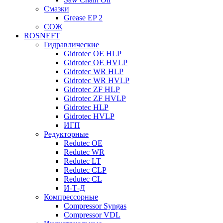
Смазки
Grease EP 2
СОЖ
ROSNEFT
Гидравлические
Gidrotec OE HLP
Gidrotec OE HVLP
Gidrotec WR HLP
Gidrotec WR HVLP
Gidrotec ZF HLP
Gidrotec ZF HVLP
Gidrotec HLP
Gidrotec HVLP
ИГП
Редукторные
Redutec OE
Redutec WR
Redutec LT
Redutec CLP
Redutec CL
И-Т-Д
Компрессорные
Compressor Syngas
Compressor VDL