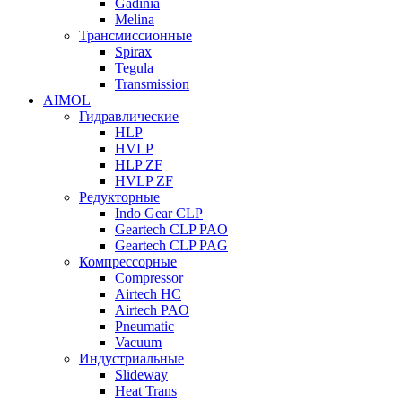
Gadinia
Melina
Трансмиссионные
Spirax
Tegula
Transmission
AIMOL
Гидравлические
HLP
HVLP
HLP ZF
HVLP ZF
Редукторные
Indo Gear CLP
Geartech CLP PAO
Geartech CLP PAG
Компрессорные
Compressor
Airtech HC
Airtech PAO
Pneumatic
Vacuum
Индустриальные
Slideway
Heat Trans