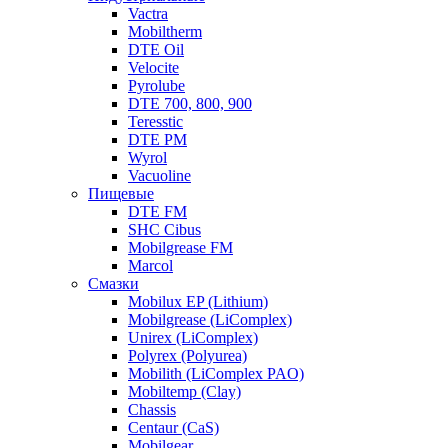
Vactra
Mobiltherm
DTE Oil
Velocite
Pyrolube
DTE 700, 800, 900
Teresstic
DTE PM
Wyrol
Vacuoline
Пищевые
DTE FM
SHC Cibus
Mobilgrease FM
Marcol
Смазки
Mobilux EP (Lithium)
Mobilgrease (LiComplex)
Unirex (LiComplex)
Polyrex (Polyurea)
Mobilith (LiComplex PAO)
Mobiltemp (Clay)
Chassis
Centaur (CaS)
Mobilgear