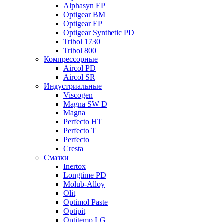
Alphasyn EP
Optigear BM
Optigear EP
Optigear Synthetic PD
Tribol 1730
Tribol 800
Компрессорные
Aircol PD
Aircol SR
Индустриальные
Viscogen
Magna SW D
Magna
Perfecto HT
Perfecto T
Perfecto
Cresta
Смазки
Inertox
Longtime PD
Molub-Alloy
Olit
Optimol Paste
Optipit
Optitemp LG