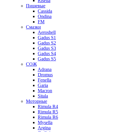
Risella
Пищевые
Cassida
Ondina
FM
Смазки
Aeroshell
Gadus S1
Gadus S2
Gadus S3
Gadus S4
Gadus S5
СОЖ
Adrana
Dromus
Fenella
Garia
Macron
Sitala
Моторные
Rimula R4
Rimula R5
Rimula R6
Mysella
Argina