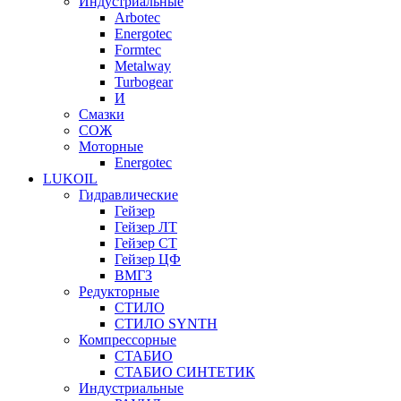
Индустриальные
Arbotec
Energotec
Formtec
Metalway
Turbogear
И
Смазки
СОЖ
Моторные
Energotec
LUKOIL
Гидравлические
Гейзер
Гейзер ЛТ
Гейзер СТ
Гейзер ЦФ
ВМГЗ
Редукторные
СТИЛО
СТИЛО SYNTH
Компрессорные
СТАБИО
СТАБИО СИНТЕТИК
Индустриальные