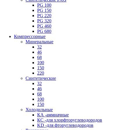
PG 100
PG 150
PG 220
PG 320
PG 460
PG 680
Компрессорные
Минеральные
32
46
68
100
150
220
Синтетические
32
46
68
100
150
Холодильные
КА -аммиачные
КС -для хлорфторуглеводородов
KD -для фторуглеводородов