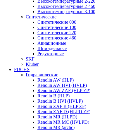
Высокотемпературные 2-220
Высокотемпературные 2-460
Высокотемпературные 3-100
Синтетические
Синтетические 000
Синтетические 100
Синтетические 220
Синтетические 460
Авиационные
Шпиндельные
Редукторные
SKF
Kluber
FUCHS
Гидравлические
Renolin AW (HLP)
Renolin AW HVI (HVLP)
Renolin AW ZAF (HLP ZP)
Renolin B (HLP)
Renolin B HVI (HVLP)
Renolin ZAF B (HLP ZF)
Renolin ZAF D (HLPD ZF)
Renolin MR (HLPD)
Renolin MR MC (HVLPD)
Renolin MR (arctic)