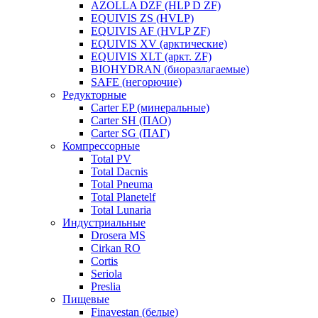
AZOLLA DZF (HLP D ZF)
EQUIVIS ZS (HVLP)
EQUIVIS AF (HVLP ZF)
EQUIVIS XV (арктические)
EQUIVIS XLT (аркт. ZF)
BIOHYDRAN (биоразлагаемые)
SAFE (негорючие)
Редукторные
Carter EP (минеральные)
Carter SH (ПАО)
Carter SG (ПАГ)
Компрессорные
Total PV
Total Dacnis
Total Pneuma
Total Planetelf
Total Lunaria
Индустриальные
Drosera MS
Cirkan RO
Cortis
Seriola
Preslia
Пищевые
Finavestan (белые)