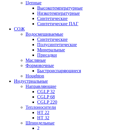
Цепные
Высокотемпературные
Низкотемпературные
Синтетические
Синтетические ПАГ
СОЖ
Водосмешиваемые
Синтетические
Полусинтетические
Минеральные
Присадки
Масляные
Формовочные
Быстроиспаряющиеся
Houghton
Индустриальные
Направляющие
CGLP 32
CGLP 68
CGLP 220
Теплоносители
HT 22
HT 32
Шпиндельные
2