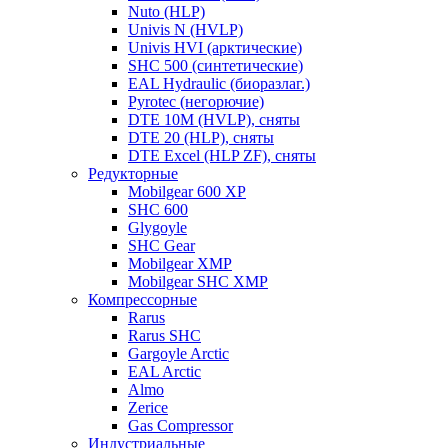
Nuto (HLP)
Univis N (HVLP)
Univis HVI (арктические)
SHC 500 (синтетические)
EAL Hydraulic (биоразлаг.)
Pyrotec (негорючие)
DTE 10M (HVLP), сняты
DTE 20 (HLP), сняты
DTE Excel (HLP ZF), сняты
Редукторные
Mobilgear 600 XP
SHC 600
Glygoyle
SHC Gear
Mobilgear XMP
Mobilgear SHC XMP
Компрессорные
Rarus
Rarus SHC
Gargoyle Arctic
EAL Arctic
Almo
Zerice
Gas Compressor
Индустриальные