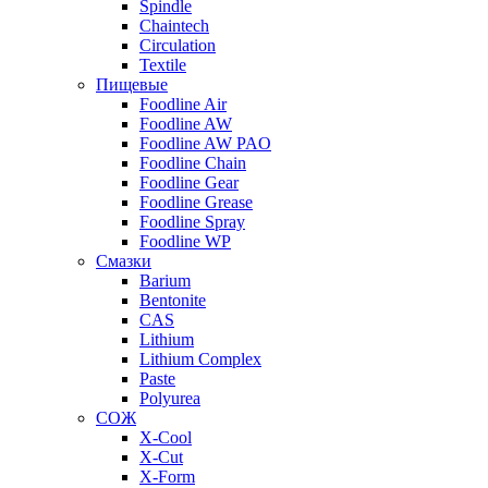
Spindle
Chaintech
Circulation
Textile
Пищевые
Foodline Air
Foodline AW
Foodline AW PAO
Foodline Chain
Foodline Gear
Foodline Grease
Foodline Spray
Foodline WP
Смазки
Barium
Bentonite
CAS
Lithium
Lithium Complex
Paste
Polyurea
СОЖ
X-Cool
X-Cut
X-Form