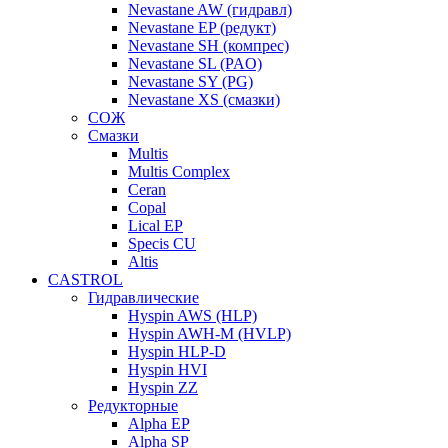
Nevastane AW (гидравл)
Nevastane EP (редукт)
Nevastane SH (компрес)
Nevastane SL (PAO)
Nevastane SY (PG)
Nevastane XS (смазки)
СОЖ
Смазки
Multis
Multis Complex
Ceran
Copal
Lical EP
Specis CU
Altis
CASTROL
Гидравлические
Hyspin AWS (HLP)
Hyspin AWH-M (HVLP)
Hyspin HLP-D
Hyspin HVI
Hyspin ZZ
Редукторные
Alpha EP
Alpha SP