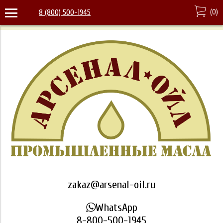
(
0
)
8 (800) 500-1945
zakaz@arsenal-oil.ru
WhatsApp
8-800-500-1945