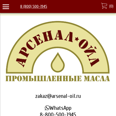
(
0
)
8 (800) 500-1945
zakaz@arsenal-oil.ru
WhatsApp
8-800-500-1945