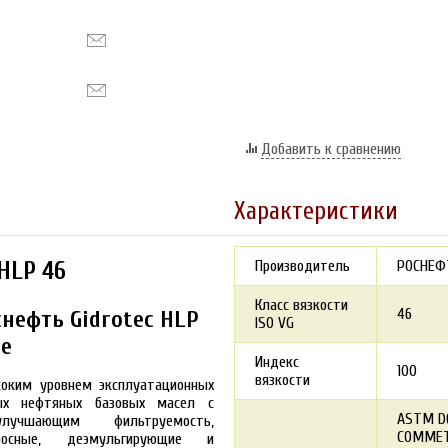
Добавить к сравнению
Характеристики
HLP 46
Производитель
РОСНЕФ
Класс вязкости
46
нефть Gidrotec HLP
ISO VG
те
Индекс
100
вязкости
соким уровнем эксплуатационных
ных нефтяных базовых масел с
ASTM D
лучшающим фильтруемость,
COMME
износные, деэмульгирующие и