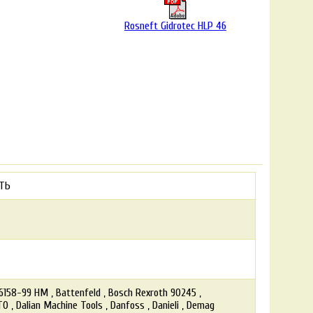
Rosneft Gidrotec HLP 46
ТЬ
6158-99 HM
Battenfeld
Bosch Rexroth 90245
TO
Dalian Machine Tools
Danfoss
Danieli
Demag