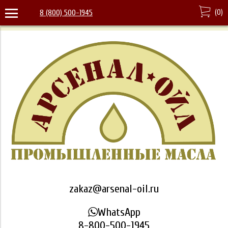
(
0
)
8 (800) 500-1945
zakaz@arsenal-oil.ru
WhatsApp
8-800-500-1945