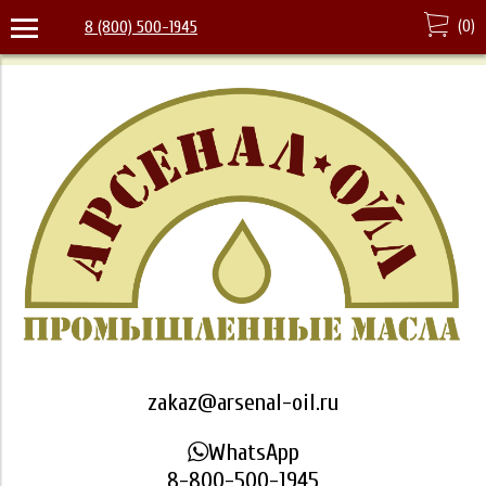
(
0
)
8 (800) 500-1945
zakaz@arsenal-oil.ru
WhatsApp
8-800-500-1945