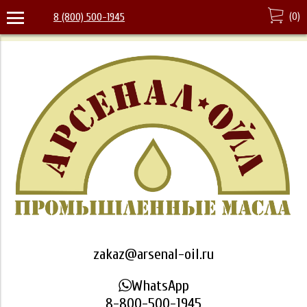
(
0
)
8 (800) 500-1945
zakaz@arsenal-oil.ru
WhatsApp
8-800-500-1945