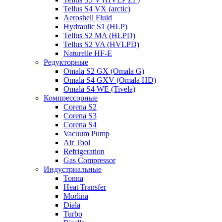
Tellus S4 VX (arctic)
Aeroshell Fluid
Hydraulic S1 (HLP)
Tellus S2 MA (HLPD)
Tellus S2 VA (HVLPD)
Naturelle HF-E
Редукторные
Omala S2 GX (Omala G)
Omala S4 GXV (Omala HD)
Omala S4 WE (Tivela)
Компрессорные
Corena S2
Corena S3
Corena S4
Vacuum Pump
Air Tool
Refrigeration
Gas Compressor
Индустриальные
Tonna
Heat Transfer
Morlina
Diala
Turbo