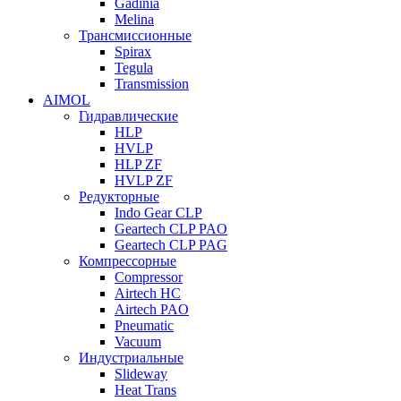
Gadinia
Melina
Трансмиссионные
Spirax
Tegula
Transmission
AIMOL
Гидравлические
HLP
HVLP
HLP ZF
HVLP ZF
Редукторные
Indo Gear CLP
Geartech CLP PAO
Geartech CLP PAG
Компрессорные
Compressor
Airtech HC
Airtech PAO
Pneumatic
Vacuum
Индустриальные
Slideway
Heat Trans