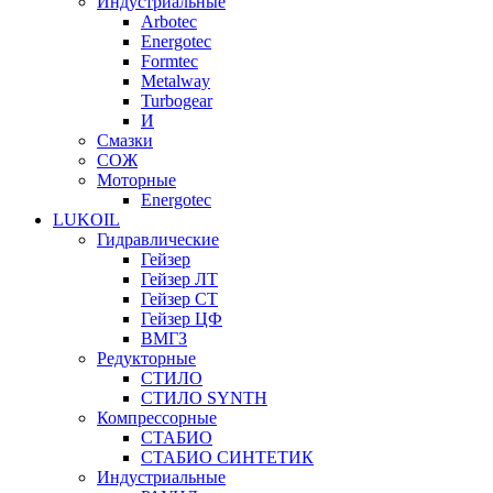
Индустриальные
Arbotec
Energotec
Formtec
Metalway
Turbogear
И
Смазки
СОЖ
Моторные
Energotec
LUKOIL
Гидравлические
Гейзер
Гейзер ЛТ
Гейзер СТ
Гейзер ЦФ
ВМГЗ
Редукторные
СТИЛО
СТИЛО SYNTH
Компрессорные
СТАБИО
СТАБИО СИНТЕТИК
Индустриальные