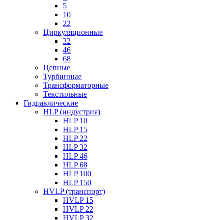
5
10
22
Циркуляционные
32
46
68
Цепные
Турбинные
Трансформаторные
Текстильные
Гидравлические
HLP (индустрия)
HLP 10
HLP 15
HLP 22
HLP 32
HLP 46
HLP 68
HLP 100
HLP 150
HVLP (транспорт)
HVLP 15
HVLP 22
HVLP 32