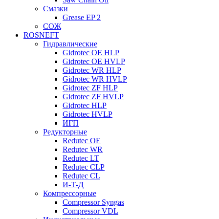
Смазки
Grease EP 2
СОЖ
ROSNEFT
Гидравлические
Gidrotec OE HLP
Gidrotec OE HVLP
Gidrotec WR HLP
Gidrotec WR HVLP
Gidrotec ZF HLP
Gidrotec ZF HVLP
Gidrotec HLP
Gidrotec HVLP
ИГП
Редукторные
Redutec OE
Redutec WR
Redutec LT
Redutec CLP
Redutec CL
И-Т-Д
Компрессорные
Compressor Syngas
Compressor VDL