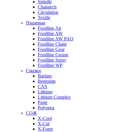
Spindle
Chaintech
Circulation
Textile
Пищевые
Foodline Air
Foodline AW
Foodline AW PAO
Foodline Chain
Foodline Gear
Foodline Grease
Foodline Spray
Foodline WP
Смазки
Barium
Bentonite
CAS
Lithium
Lithium Complex
Paste
Polyurea
СОЖ
X-Cool
X-Cut
X-Form