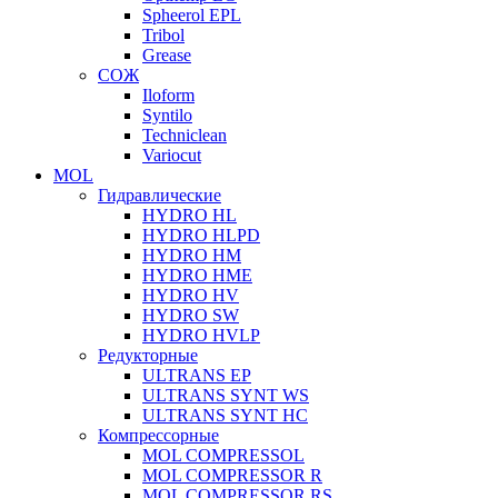
Spheerol EPL
Tribol
Grease
СОЖ
Iloform
Syntilo
Techniclean
Variocut
MOL
Гидравлические
HYDRO HL
HYDRO HLPD
HYDRO HM
HYDRO HME
HYDRO HV
HYDRO SW
HYDRO HVLP
Редукторные
ULTRANS EP
ULTRANS SYNT WS
ULTRANS SYNT HC
Компрессорные
MOL COMPRESSOL
MOL COMPRESSOR R
MOL COMPRESSOR RS