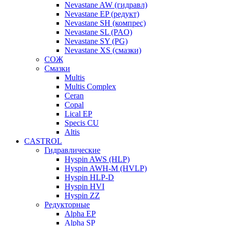
Nevastane AW (гидравл)
Nevastane EP (редукт)
Nevastane SH (компрес)
Nevastane SL (PAO)
Nevastane SY (PG)
Nevastane XS (смазки)
СОЖ
Смазки
Multis
Multis Complex
Ceran
Copal
Lical EP
Specis CU
Altis
CASTROL
Гидравлические
Hyspin AWS (HLP)
Hyspin AWH-M (HVLP)
Hyspin HLP-D
Hyspin HVI
Hyspin ZZ
Редукторные
Alpha EP
Alpha SP