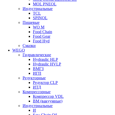
MOL PNEOL
Индустриальные
TCL
SPINOL
Пищевые
WO M
Food Chain
Food Gear
Food Hyd
Смазки
WEGO
Гидравлические
Hydraulic HLP
Hydraulic HVLP
ВМГЗ
ИГП
Редукторные
Редуктор CLP
ИТД
Компрессорные
Компрессор VDL
ВМ (вакуумные)
Индустриальные
И
Saw Chain Oil