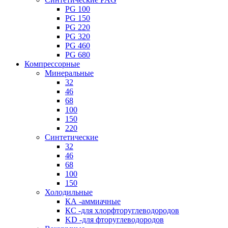
PG 100
PG 150
PG 220
PG 320
PG 460
PG 680
Компрессорные
Минеральные
32
46
68
100
150
220
Синтетические
32
46
68
100
150
Холодильные
КА -аммиачные
КС -для хлорфторуглеводородов
KD -для фторуглеводородов