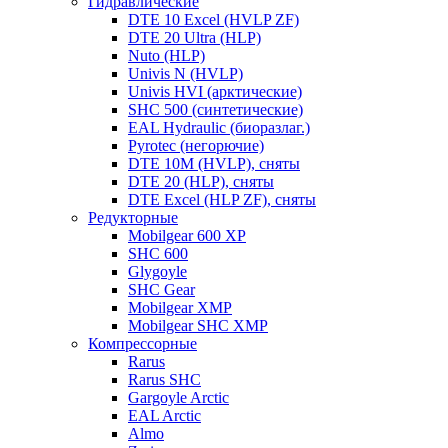
Гидравлические
DTE 10 Excel (HVLP ZF)
DTE 20 Ultra (HLP)
Nuto (HLP)
Univis N (HVLP)
Univis HVI (арктические)
SHC 500 (синтетические)
EAL Hydraulic (биоразлаг.)
Pyrotec (негорючие)
DTE 10M (HVLP), сняты
DTE 20 (HLP), сняты
DTE Excel (HLP ZF), сняты
Редукторные
Mobilgear 600 XP
SHC 600
Glygoyle
SHC Gear
Mobilgear XMP
Mobilgear SHC XMP
Компрессорные
Rarus
Rarus SHC
Gargoyle Arctic
EAL Arctic
Almo