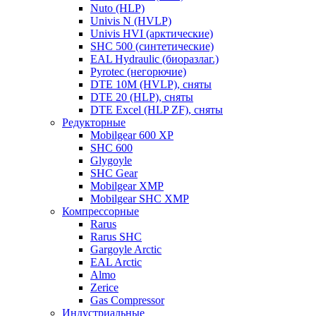
Nuto (HLP)
Univis N (HVLP)
Univis HVI (арктические)
SHC 500 (синтетические)
EAL Hydraulic (биоразлаг.)
Pyrotec (негорючие)
DTE 10M (HVLP), сняты
DTE 20 (HLP), сняты
DTE Excel (HLP ZF), сняты
Редукторные
Mobilgear 600 XP
SHC 600
Glygoyle
SHC Gear
Mobilgear XMP
Mobilgear SHC XMP
Компрессорные
Rarus
Rarus SHC
Gargoyle Arctic
EAL Arctic
Almo
Zerice
Gas Compressor
Индустриальные