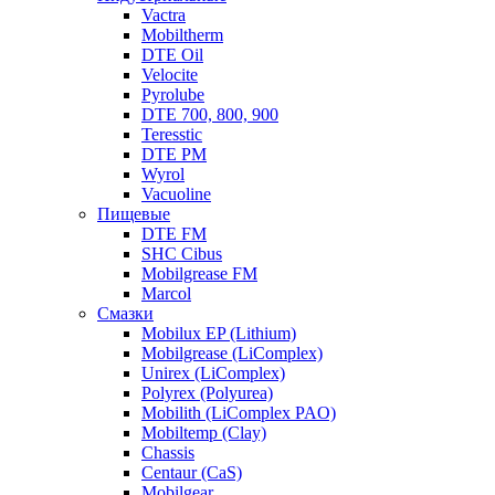
Vactra
Mobiltherm
DTE Oil
Velocite
Pyrolube
DTE 700, 800, 900
Teresstic
DTE PM
Wyrol
Vacuoline
Пищевые
DTE FM
SHC Cibus
Mobilgrease FM
Marcol
Смазки
Mobilux EP (Lithium)
Mobilgrease (LiComplex)
Unirex (LiComplex)
Polyrex (Polyurea)
Mobilith (LiComplex PAO)
Mobiltemp (Clay)
Chassis
Centaur (CaS)
Mobilgear