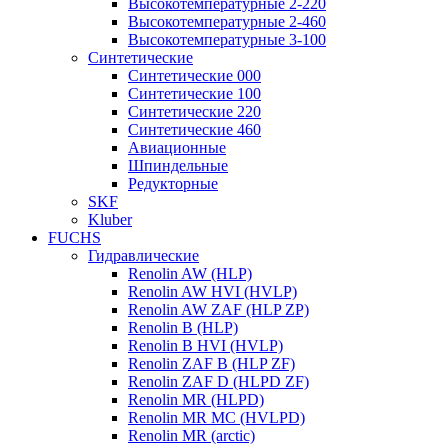
Высокотемпературные 2-220
Высокотемпературные 2-460
Высокотемпературные 3-100
Синтетические
Синтетические 000
Синтетические 100
Синтетические 220
Синтетические 460
Авиационные
Шпиндельные
Редукторные
SKF
Kluber
FUCHS
Гидравлические
Renolin AW (HLP)
Renolin AW HVI (HVLP)
Renolin AW ZAF (HLP ZP)
Renolin B (HLP)
Renolin B HVI (HVLP)
Renolin ZAF B (HLP ZF)
Renolin ZAF D (HLPD ZF)
Renolin MR (HLPD)
Renolin MR MC (HVLPD)
Renolin MR (arctic)