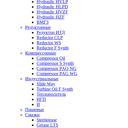
Hydraulic HVLP
Hydraulic HLPD
Hydraulic HVZF
Hydraulic HZF
ВМГЗ
Редукторные
Редуктор ИТД
Reductor CLP
Reductor WS
Reductor F Synth
Компрессорные
Compressor Oil
Compressor S Synth
Compressor PAO NG
Compressor PAG WG
Индустриальные
Slide Way
Turbine Oil F Synth
Теплоноситель
ИГП
И
Пищевые
Смазки
Steelgrease
Grease LTS