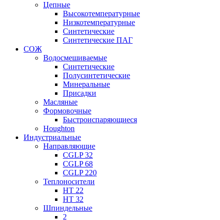
Цепные
Высокотемпературные
Низкотемпературные
Синтетические
Синтетические ПАГ
СОЖ
Водосмешиваемые
Синтетические
Полусинтетические
Минеральные
Присадки
Масляные
Формовочные
Быстроиспаряющиеся
Houghton
Индустриальные
Направляющие
CGLP 32
CGLP 68
CGLP 220
Теплоносители
HT 22
HT 32
Шпиндельные
2