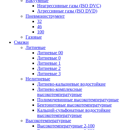
Вакуумные
Неагрессивные газы (ISO DVC)
Агрессивные газы (ISO DVD)
Пневмоинструмент
32
46
100
Газовые
Смазки
Литиевые
Литиевые 00
Литиевые 0
Литиевые 1
Литиевые 2
Литиевые 3
Нелитиевые
Литиево-кальциевые водостойкие
Литиево-комплексные
высокотемпературные
Полимочевинные высокотемпературные
Бентонитовые высокотемпературные
Кальций-сульфонатные водостойкие
высокотемпературные
Высокотемпературные
Высокотемпературные 2-100