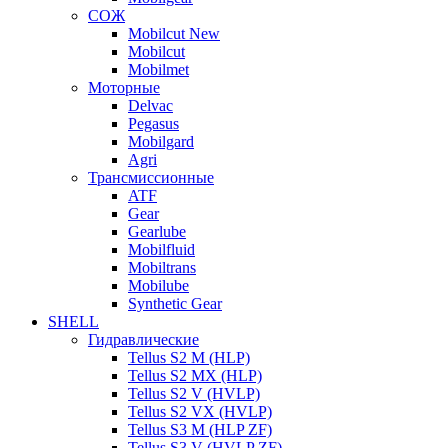
СОЖ
Mobilcut New
Mobilcut
Mobilmet
Моторные
Delvac
Pegasus
Mobilgard
Agri
Трансмиссионные
ATF
Gear
Gearlube
Mobilfluid
Mobiltrans
Mobilube
Synthetic Gear
SHELL
Гидравлические
Tellus S2 M (HLP)
Tellus S2 MХ (HLP)
Tellus S2 V (HVLP)
Tellus S2 VX (HVLP)
Tellus S3 M (HLP ZF)
Tellus S3 V (HVLP ZF)