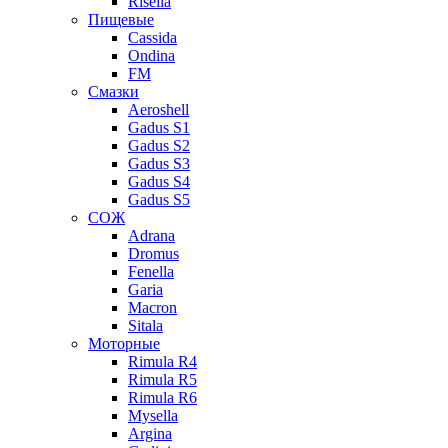
Risella
Пищевые
Cassida
Ondina
FM
Смазки
Aeroshell
Gadus S1
Gadus S2
Gadus S3
Gadus S4
Gadus S5
СОЖ
Adrana
Dromus
Fenella
Garia
Macron
Sitala
Моторные
Rimula R4
Rimula R5
Rimula R6
Mysella
Argina