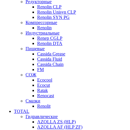
Редукторные
Renolin CLP
Renolin Unisyn CLP
Renolin SYN PG
Компрессорные
Renolin
Индустриальные
Renep CGLP
Renolin DTA
Пищевые
Cassida Grease
Cassida Fluid
Cassida Chain
FM
СОЖ
Ecocool
Ecocut
Ratak
Renocast
Смазки
Renolit
TOTAL
Гидравлические
AZOLLA ZS (HLP)
AZOLLA AF (HLP ZF)