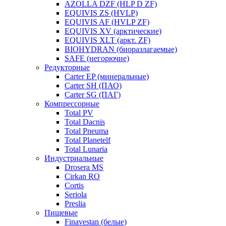
AZOLLA DZF (HLP D ZF)
EQUIVIS ZS (HVLP)
EQUIVIS AF (HVLP ZF)
EQUIVIS XV (арктические)
EQUIVIS XLT (аркт. ZF)
BIOHYDRAN (биоразлагаемые)
SAFE (негорючие)
Редукторные
Carter EP (минеральные)
Carter SH (ПАО)
Carter SG (ПАГ)
Компрессорные
Total PV
Total Dacnis
Total Pneuma
Total Planetelf
Total Lunaria
Индустриальные
Drosera MS
Cirkan RO
Cortis
Seriola
Preslia
Пищевые
Finavestan (белые)