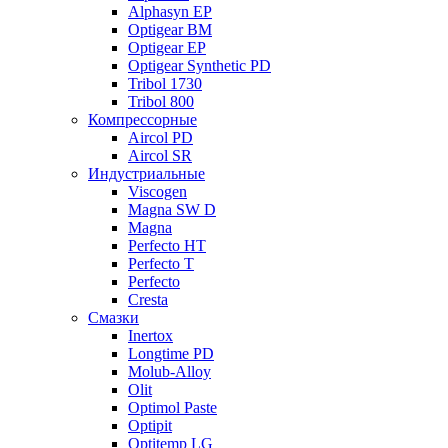
Alphasyn EP
Optigear BM
Optigear EP
Optigear Synthetic PD
Tribol 1730
Tribol 800
Компрессорные
Aircol PD
Aircol SR
Индустриальные
Viscogen
Magna SW D
Magna
Perfecto HT
Perfecto T
Perfecto
Cresta
Смазки
Inertox
Longtime PD
Molub-Alloy
Olit
Optimol Paste
Optipit
Optitemp LG