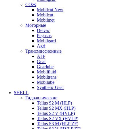
СОЖ
Mobilcut New
Mobilcut
Mobilmet
Моторные
Delvac
Pegasus
Mobilgard
Agri
Трансмиссионные
ATF
Gear
Gearlube
Mobilfluid
Mobiltrans
Mobilube
Synthetic Gear
SHELL
Гидравлические
Tellus S2 M (HLP)
Tellus S2 MХ (HLP)
Tellus S2 V (HVLP)
Tellus S2 VX (HVLP)
Tellus S3 M (HLP ZF)
Tellus S3 V (HVLP ZF)