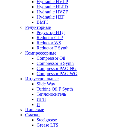
Hydraulic HVLP
Hydraulic HLPD
Hydraulic HVZF
Hydraulic HZF
ВМГЗ
Редукторные
Редуктор ИТД
Reductor CLP
Reductor WS
Reductor F Synth
Компрессорные
Compressor Oil
Compressor S Synth
Compressor PAO NG
Compressor PAG WG
Индустриальные
Slide Way
Turbine Oil F Synth
Теплоноситель
ИГП
И
Пищевые
Смазки
Steelgrease
Grease LTS