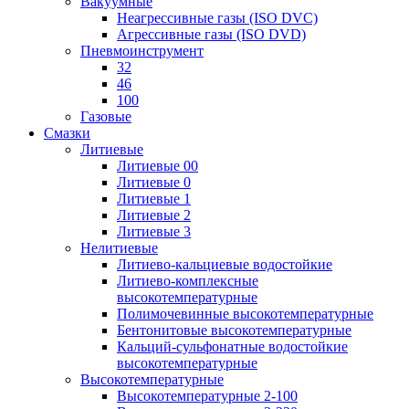
Вакуумные
Неагрессивные газы (ISO DVC)
Агрессивные газы (ISO DVD)
Пневмоинструмент
32
46
100
Газовые
Смазки
Литиевые
Литиевые 00
Литиевые 0
Литиевые 1
Литиевые 2
Литиевые 3
Нелитиевые
Литиево-кальциевые водостойкие
Литиево-комплексные
высокотемпературные
Полимочевинные высокотемпературные
Бентонитовые высокотемпературные
Кальций-сульфонатные водостойкие
высокотемпературные
Высокотемпературные
Высокотемпературные 2-100