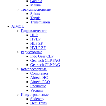
Gadinia
Melina
Трансмиссионные
Spirax
Tegula
Transmission
AIMOL
Гидравлические
HLP
HVLP
HLP ZF
HVLP ZF
Редукторные
Indo Gear CLP
Geartech CLP PAO
Geartech CLP PAG
Компрессорные
Compressor
Airtech HC
Airtech PAO
Pneumatic
Vacuum
Индустриальные
Slideway
Heat Trans