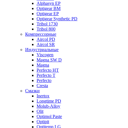
Alphasyn EP
Optigear BM
Optigear EP
Optigear Synthetic PD
Tribol 1730
Tribol 800
Компрессорные
Aircol PD
Aircol SR
Индустриальные
Viscogen
Magna SW D
Magna
Perfecto HT
Perfecto T
Perfecto
Cresta
Смазки
Inertox
Longtime PD
Molub-Alloy
Olit
Optimol Paste
Optipit
Optitemp LG