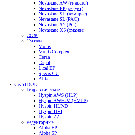
Nevastane AW (гидравл)
Nevastane EP (редукт)
Nevastane SH (компрес)
Nevastane SL (PAO)
Nevastane SY (PG)
Nevastane XS (смазки)
СОЖ
Смазки
Multis
Multis Complex
Ceran
Copal
Lical EP
Specis CU
Altis
CASTROL
Гидравлические
Hyspin AWS (HLP)
Hyspin AWH-M (HVLP)
Hyspin HLP-D
Hyspin HVI
Hyspin ZZ
Редукторные
Alpha EP
Alpha SP