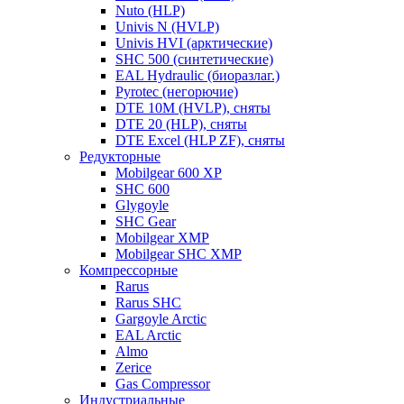
Nuto (HLP)
Univis N (HVLP)
Univis HVI (арктические)
SHC 500 (синтетические)
EAL Hydraulic (биоразлаг.)
Pyrotec (негорючие)
DTE 10M (HVLP), сняты
DTE 20 (HLP), сняты
DTE Excel (HLP ZF), сняты
Редукторные
Mobilgear 600 XP
SHC 600
Glygoyle
SHC Gear
Mobilgear XMP
Mobilgear SHC XMP
Компрессорные
Rarus
Rarus SHC
Gargoyle Arctic
EAL Arctic
Almo
Zerice
Gas Compressor
Индустриальные