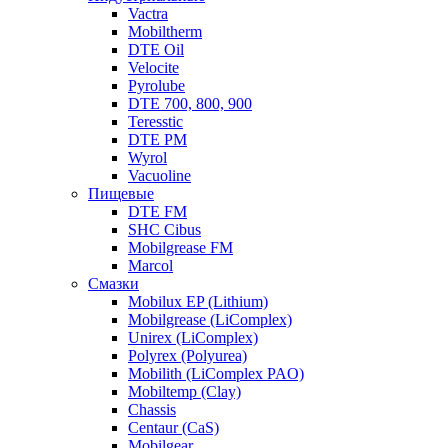
Vactra
Mobiltherm
DTE Oil
Velocite
Pyrolube
DTE 700, 800, 900
Teresstic
DTE PM
Wyrol
Vacuoline
Пищевые
DTE FM
SHC Cibus
Mobilgrease FM
Marcol
Смазки
Mobilux EP (Lithium)
Mobilgrease (LiComplex)
Unirex (LiComplex)
Polyrex (Polyurea)
Mobilith (LiComplex PAO)
Mobiltemp (Clay)
Chassis
Centaur (CaS)
Mobilgear