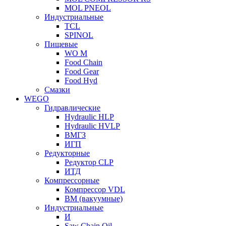
MOL PNEOL
Индустриальные
TCL
SPINOL
Пищевые
WO M
Food Chain
Food Gear
Food Hyd
Смазки
WEGO
Гидравлические
Hydraulic HLP
Hydraulic HVLP
ВМГЗ
ИГП
Редукторные
Редуктор CLP
ИТД
Компрессорные
Компрессор VDL
ВМ (вакуумные)
Индустриальные
И
Saw Chain Oil