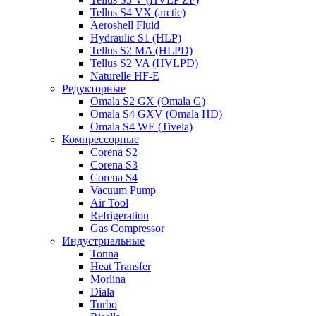
Tellus S4 VX (arctic)
Aeroshell Fluid
Hydraulic S1 (HLP)
Tellus S2 MA (HLPD)
Tellus S2 VA (HVLPD)
Naturelle HF-E
Редукторные
Omala S2 GX (Omala G)
Omala S4 GXV (Omala HD)
Omala S4 WE (Tivela)
Компрессорные
Corena S2
Corena S3
Corena S4
Vacuum Pump
Air Tool
Refrigeration
Gas Compressor
Индустриальные
Tonna
Heat Transfer
Morlina
Diala
Turbo