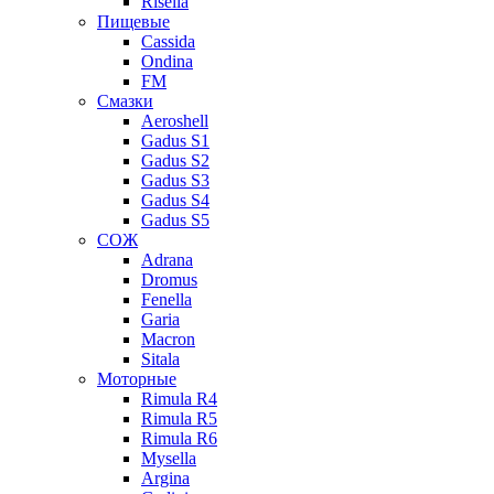
Risella
Пищевые
Cassida
Ondina
FM
Смазки
Aeroshell
Gadus S1
Gadus S2
Gadus S3
Gadus S4
Gadus S5
СОЖ
Adrana
Dromus
Fenella
Garia
Macron
Sitala
Моторные
Rimula R4
Rimula R5
Rimula R6
Mysella
Argina