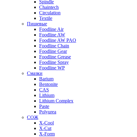
Spindle
Chaintech
Circulation
Textile
Пищевые
Foodline Air
Foodline AW
Foodline AW PAO
Foodline Chain
Foodline Gear
Foodline Grease
Foodline Spray
Foodline WP
Смазки
Barium
Bentonite
CAS
Lithium
Lithium Complex
Paste
Polyurea
СОЖ
X-Cool
X-Cut
X-Form