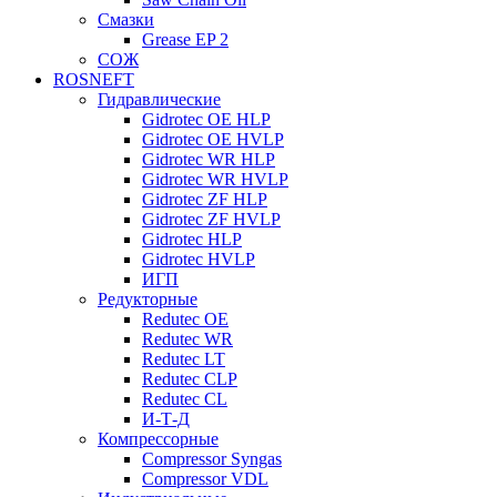
Смазки
Grease EP 2
СОЖ
ROSNEFT
Гидравлические
Gidrotec OE HLP
Gidrotec OE HVLP
Gidrotec WR HLP
Gidrotec WR HVLP
Gidrotec ZF HLP
Gidrotec ZF HVLP
Gidrotec HLP
Gidrotec HVLP
ИГП
Редукторные
Redutec OE
Redutec WR
Redutec LT
Redutec CLP
Redutec CL
И-Т-Д
Компрессорные
Compressor Syngas
Compressor VDL