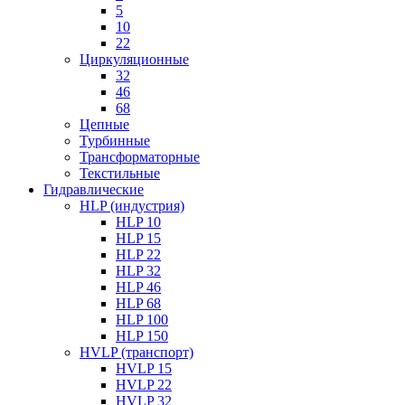
5
10
22
Циркуляционные
32
46
68
Цепные
Турбинные
Трансформаторные
Текстильные
Гидравлические
HLP (индустрия)
HLP 10
HLP 15
HLP 22
HLP 32
HLP 46
HLP 68
HLP 100
HLP 150
HVLP (транспорт)
HVLP 15
HVLP 22
HVLP 32