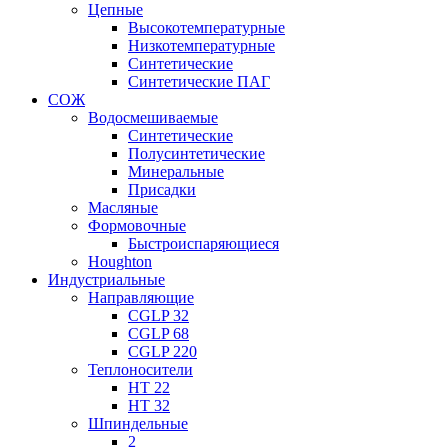
Цепные
Высокотемпературные
Низкотемпературные
Синтетические
Синтетические ПАГ
СОЖ
Водосмешиваемые
Синтетические
Полусинтетические
Минеральные
Присадки
Масляные
Формовочные
Быстроиспаряющиеся
Houghton
Индустриальные
Направляющие
CGLP 32
CGLP 68
CGLP 220
Теплоносители
HT 22
HT 32
Шпиндельные
2