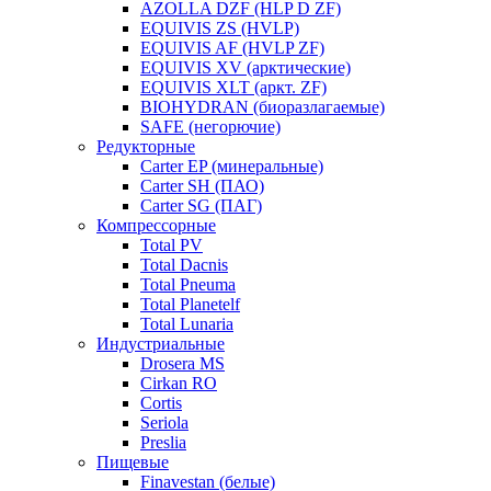
AZOLLA DZF (HLP D ZF)
EQUIVIS ZS (HVLP)
EQUIVIS AF (HVLP ZF)
EQUIVIS XV (арктические)
EQUIVIS XLT (аркт. ZF)
BIOHYDRAN (биоразлагаемые)
SAFE (негорючие)
Редукторные
Carter EP (минеральные)
Carter SH (ПАО)
Carter SG (ПАГ)
Компрессорные
Total PV
Total Dacnis
Total Pneuma
Total Planetelf
Total Lunaria
Индустриальные
Drosera MS
Cirkan RO
Cortis
Seriola
Preslia
Пищевые
Finavestan (белые)