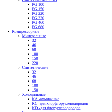
PG 100
PG 150
PG 220
PG 320
PG 460
PG 680
Компрессорные
Минеральные
32
46
68
100
150
220
Синтетические
32
46
68
100
150
Холодильные
КА -аммиачные
КС -для хлорфторуглеводородов
KD -для фторуглеводородов