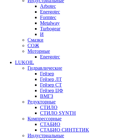
Индустриальные
Arbotec
Energotec
Formtec
Metalway
Turbogear
И
Смазки
СОЖ
Моторные
Energotec
LUKOIL
Гидравлические
Гейзер
Гейзер ЛТ
Гейзер СТ
Гейзер ЦФ
ВМГЗ
Редукторные
СТИЛО
СТИЛО SYNTH
Компрессорные
СТАБИО
СТАБИО СИНТЕТИК
Индустриальные