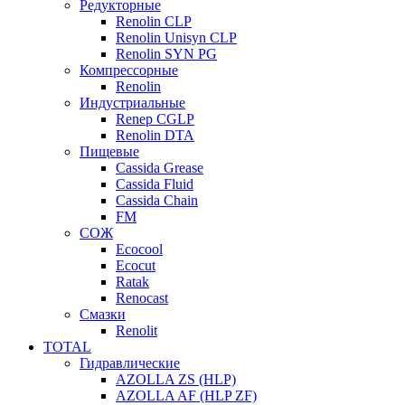
Редукторные
Renolin CLP
Renolin Unisyn CLP
Renolin SYN PG
Компрессорные
Renolin
Индустриальные
Renep CGLP
Renolin DTA
Пищевые
Cassida Grease
Cassida Fluid
Cassida Chain
FM
СОЖ
Ecocool
Ecocut
Ratak
Renocast
Смазки
Renolit
TOTAL
Гидравлические
AZOLLA ZS (HLP)
AZOLLA AF (HLP ZF)