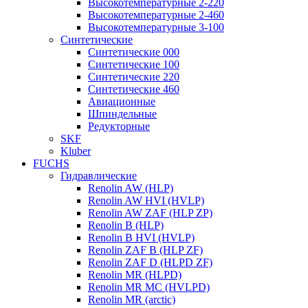
Высокотемпературные 2-220
Высокотемпературные 2-460
Высокотемпературные 3-100
Синтетические
Синтетические 000
Синтетические 100
Синтетические 220
Синтетические 460
Авиационные
Шпиндельные
Редукторные
SKF
Kluber
FUCHS
Гидравлические
Renolin AW (HLP)
Renolin AW HVI (HVLP)
Renolin AW ZAF (HLP ZP)
Renolin B (HLP)
Renolin B HVI (HVLP)
Renolin ZAF B (HLP ZF)
Renolin ZAF D (HLPD ZF)
Renolin MR (HLPD)
Renolin MR MC (HVLPD)
Renolin MR (arctic)