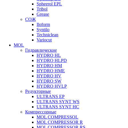
Spheerol EPL
Tribol
Grease
СОЖ
Iloform
Syntilo
Techniclean
Variocut
MOL
Гидравлические
HYDRO HL
HYDRO HLPD
HYDRO HM
HYDRO HME
HYDRO HV
HYDRO SW
HYDRO HVLP
Редукторные
ULTRANS EP
ULTRANS SYNT WS
ULTRANS SYNT HC
Компрессорные
MOL COMPRESSOL
MOL COMPRESSOR R
MOL COMPRESSOR RS