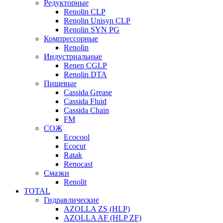
Редукторные
Renolin CLP
Renolin Unisyn CLP
Renolin SYN PG
Компрессорные
Renolin
Индустриальные
Renep CGLP
Renolin DTA
Пищевые
Cassida Grease
Cassida Fluid
Cassida Chain
FM
СОЖ
Ecocool
Ecocut
Ratak
Renocast
Смазки
Renolit
TOTAL
Гидравлические
AZOLLA ZS (HLP)
AZOLLA AF (HLP ZF)