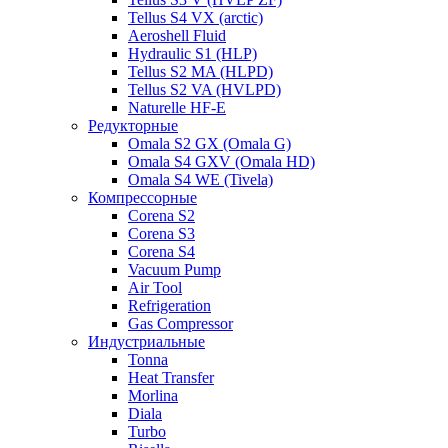
Tellus S4 VX (arctic)
Aeroshell Fluid
Hydraulic S1 (HLP)
Tellus S2 MA (HLPD)
Tellus S2 VA (HVLPD)
Naturelle HF-E
Редукторные
Omala S2 GX (Omala G)
Omala S4 GXV (Omala HD)
Omala S4 WE (Tivela)
Компрессорные
Corena S2
Corena S3
Corena S4
Vacuum Pump
Air Tool
Refrigeration
Gas Compressor
Индустриальные
Tonna
Heat Transfer
Morlina
Diala
Turbo