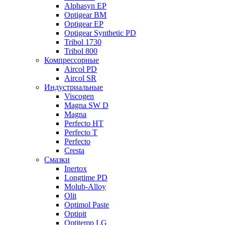
Alphasyn EP
Optigear BM
Optigear EP
Optigear Synthetic PD
Tribol 1730
Tribol 800
Компрессорные
Aircol PD
Aircol SR
Индустриальные
Viscogen
Magna SW D
Magna
Perfecto HT
Perfecto T
Perfecto
Cresta
Смазки
Inertox
Longtime PD
Molub-Alloy
Olit
Optimol Paste
Optipit
Optitemp LG