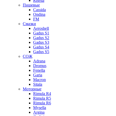
Risella
Пищевые
Cassida
Ondina
FM
Смазки
Aeroshell
Gadus S1
Gadus S2
Gadus S3
Gadus S4
Gadus S5
СОЖ
Adrana
Dromus
Fenella
Garia
Macron
Sitala
Моторные
Rimula R4
Rimula R5
Rimula R6
Mysella
Argina