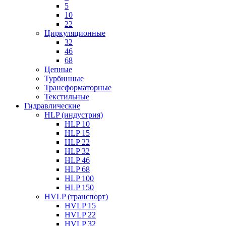
5
10
22
Циркуляционные
32
46
68
Цепные
Турбинные
Трансформаторные
Текстильные
Гидравлические
HLP (индустрия)
HLP 10
HLP 15
HLP 22
HLP 32
HLP 46
HLP 68
HLP 100
HLP 150
HVLP (транспорт)
HVLP 15
HVLP 22
HVLP 32