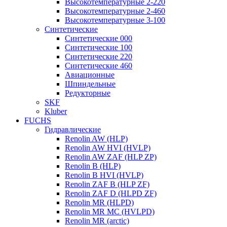
Высокотемпературные 2-220
Высокотемпературные 2-460
Высокотемпературные 3-100
Синтетические
Синтетические 000
Синтетические 100
Синтетические 220
Синтетические 460
Авиационные
Шпиндельные
Редукторные
SKF
Kluber
FUCHS
Гидравлические
Renolin AW (HLP)
Renolin AW HVI (HVLP)
Renolin AW ZAF (HLP ZP)
Renolin B (HLP)
Renolin B HVI (HVLP)
Renolin ZAF B (HLP ZF)
Renolin ZAF D (HLPD ZF)
Renolin MR (HLPD)
Renolin MR MC (HVLPD)
Renolin MR (arctic)