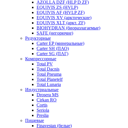
AZOLLA DZF (HLP D ZF)
EQUIVIS ZS (HVLP)
EQUIVIS AF (HVLP ZF)
EQUIVIS XV (арктические)
EQUIVIS XLT (аркт. ZF)
BIOHYDRAN (биоразлагаемые)
SAFE (негорючие)
Редукторные
Carter EP (минеральные)
Carter SH (ПАО)
Carter SG (ПАГ)
Компрессорные
Total PV
Total Dacnis
Total Pneuma
Total Planetelf
Total Lunaria
Индустриальные
Drosera MS
Cirkan RO
Cortis
Seriola
Preslia
Пищевые
Finavestan (белые)