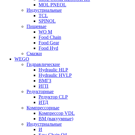
MOL PNEOL
Индустриальные
TCL
SPINOL
Пищевые
WO M
Food Chain
Food Gear
Food Hyd
Смазки
WEGO
Гидравлические
Hydraulic HLP
Hydraulic HVLP
ВМГЗ
ИГП
Редукторные
Редуктор CLP
ИТД
Компрессорные
Компрессор VDL
ВМ (вакуумные)
Индустриальные
И
Saw Chain Oil