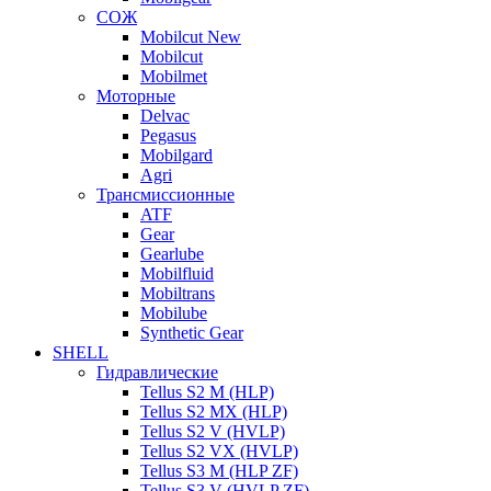
СОЖ
Mobilcut New
Mobilcut
Mobilmet
Моторные
Delvac
Pegasus
Mobilgard
Agri
Трансмиссионные
ATF
Gear
Gearlube
Mobilfluid
Mobiltrans
Mobilube
Synthetic Gear
SHELL
Гидравлические
Tellus S2 M (HLP)
Tellus S2 MХ (HLP)
Tellus S2 V (HVLP)
Tellus S2 VX (HVLP)
Tellus S3 M (HLP ZF)
Tellus S3 V (HVLP ZF)