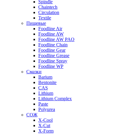
Spindle
Chaintech
Circulation
Textile
Пищевые
Foodline Air
Foodline AW
Foodline AW PAO
Foodline Chain
Foodline Gear
Foodline Grease
Foodline Spray
Foodline WP
Смазки
Barium
Bentonite
CAS
Lithium
Lithium Complex
Paste
Polyurea
СОЖ
X-Cool
X-Cut
X-Form