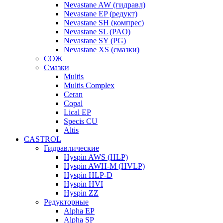
Nevastane AW (гидравл)
Nevastane EP (редукт)
Nevastane SH (компрес)
Nevastane SL (PAO)
Nevastane SY (PG)
Nevastane XS (смазки)
СОЖ
Смазки
Multis
Multis Complex
Ceran
Copal
Lical EP
Specis CU
Altis
CASTROL
Гидравлические
Hyspin AWS (HLP)
Hyspin AWH-M (HVLP)
Hyspin HLP-D
Hyspin HVI
Hyspin ZZ
Редукторные
Alpha EP
Alpha SP