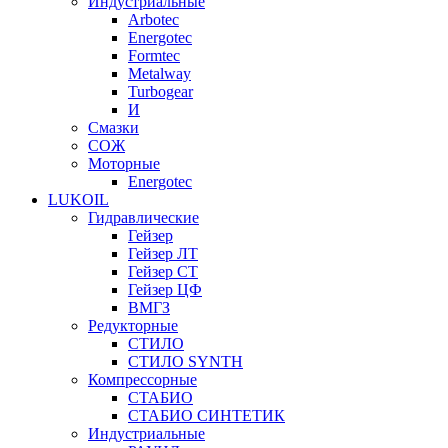
Индустриальные
Arbotec
Energotec
Formtec
Metalway
Turbogear
И
Смазки
СОЖ
Моторные
Energotec
LUKOIL
Гидравлические
Гейзер
Гейзер ЛТ
Гейзер СТ
Гейзер ЦФ
ВМГЗ
Редукторные
СТИЛО
СТИЛО SYNTH
Компрессорные
СТАБИО
СТАБИО СИНТЕТИК
Индустриальные