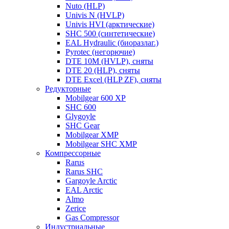
Nuto (HLP)
Univis N (HVLP)
Univis HVI (арктические)
SHC 500 (синтетические)
EAL Hydraulic (биоразлаг.)
Pyrotec (негорючие)
DTE 10M (HVLP), сняты
DTE 20 (HLP), сняты
DTE Excel (HLP ZF), сняты
Редукторные
Mobilgear 600 XP
SHC 600
Glygoyle
SHC Gear
Mobilgear XMP
Mobilgear SHC XMP
Компрессорные
Rarus
Rarus SHC
Gargoyle Arctic
EAL Arctic
Almo
Zerice
Gas Compressor
Индустриальные