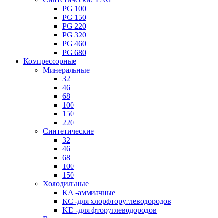
PG 100
PG 150
PG 220
PG 320
PG 460
PG 680
Компрессорные
Минеральные
32
46
68
100
150
220
Синтетические
32
46
68
100
150
Холодильные
КА -аммиачные
КС -для хлорфторуглеводородов
KD -для фторуглеводородов