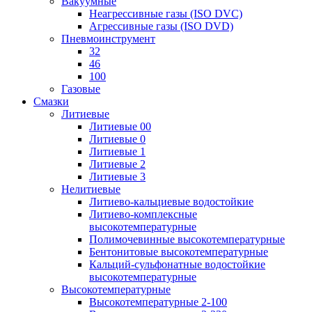
Вакуумные
Неагрессивные газы (ISO DVC)
Агрессивные газы (ISO DVD)
Пневмоинструмент
32
46
100
Газовые
Смазки
Литиевые
Литиевые 00
Литиевые 0
Литиевые 1
Литиевые 2
Литиевые 3
Нелитиевые
Литиево-кальциевые водостойкие
Литиево-комплексные
высокотемпературные
Полимочевинные высокотемпературные
Бентонитовые высокотемпературные
Кальций-сульфонатные водостойкие
высокотемпературные
Высокотемпературные
Высокотемпературные 2-100