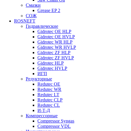
Смазки
Grease EP 2
СОЖ
ROSNEFT
Гидравлические
Gidrotec OE HLP
Gidrotec OE HVLP
Gidrotec WR HLP
Gidrotec WR HVLP
Gidrotec ZF HLP
Gidrotec ZF HVLP
Gidrotec HLP
Gidrotec HVLP
ИГП
Редукторные
Redutec OE
Redutec WR
Redutec LT
Redutec CLP
Redutec CL
И-Т-Д
Компрессорные
Compressor Syngas
Compressor VDL