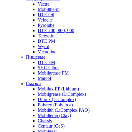
Vactra
Mobiltherm
DTE Oil
Velocite
Pyrolube
DTE 700, 800, 900
Teresstic
DTE PM
Wyrol
Vacuoline
Пищевые
DTE FM
SHC Cibus
Mobilgrease FM
Marcol
Смазки
Mobilux EP (Lithium)
Mobilgrease (LiComplex)
Unirex (LiComplex)
Polyrex (Polyurea)
Mobilith (LiComplex PAO)
Mobiltemp (Clay)
Chassis
Centaur (CaS)
Mobilgear