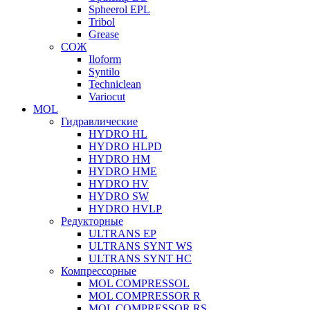
Spheerol EPL
Tribol
Grease
СОЖ
Iloform
Syntilo
Techniclean
Variocut
MOL
Гидравлические
HYDRO HL
HYDRO HLPD
HYDRO HM
HYDRO HME
HYDRO HV
HYDRO SW
HYDRO HVLP
Редукторные
ULTRANS EP
ULTRANS SYNT WS
ULTRANS SYNT HC
Компрессорные
MOL COMPRESSOL
MOL COMPRESSOR R
MOL COMPRESSOR RS