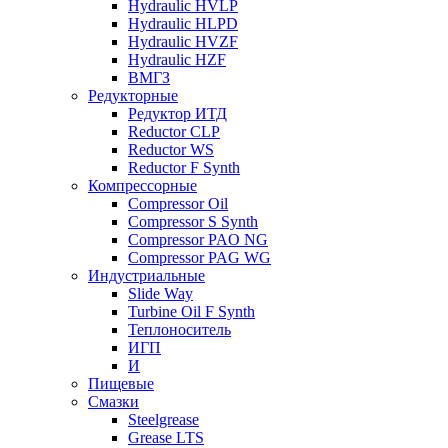
Hydraulic HVLP
Hydraulic HLPD
Hydraulic HVZF
Hydraulic HZF
ВМГЗ
Редукторные
Редуктор ИТД
Reductor CLP
Reductor WS
Reductor F Synth
Компрессорные
Compressor Oil
Compressor S Synth
Compressor PAO NG
Compressor PAG WG
Индустриальные
Slide Way
Turbine Oil F Synth
Теплоноситель
ИГП
И
Пищевые
Смазки
Steelgrease
Grease LTS