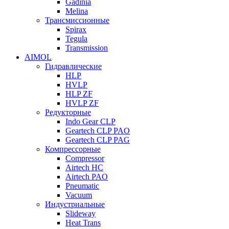
Gadinia
Melina
Трансмиссионные
Spirax
Tegula
Transmission
AIMOL
Гидравлические
HLP
HVLP
HLP ZF
HVLP ZF
Редукторные
Indo Gear CLP
Geartech CLP PAO
Geartech CLP PAG
Компрессорные
Compressor
Airtech HC
Airtech PAO
Pneumatic
Vacuum
Индустриальные
Slideway
Heat Trans