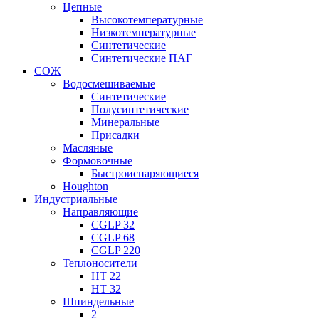
Цепные
Высокотемпературные
Низкотемпературные
Синтетические
Синтетические ПАГ
СОЖ
Водосмешиваемые
Синтетические
Полусинтетические
Минеральные
Присадки
Масляные
Формовочные
Быстроиспаряющиеся
Houghton
Индустриальные
Направляющие
CGLP 32
CGLP 68
CGLP 220
Теплоносители
HT 22
HT 32
Шпиндельные
2