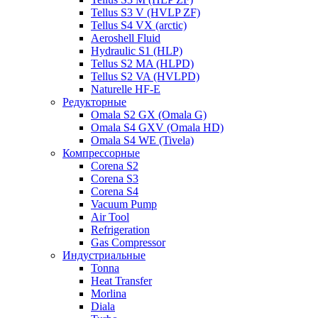
Tellus S3 V (HVLP ZF)
Tellus S4 VX (arctic)
Aeroshell Fluid
Hydraulic S1 (HLP)
Tellus S2 MA (HLPD)
Tellus S2 VA (HVLPD)
Naturelle HF-E
Редукторные
Omala S2 GX (Omala G)
Omala S4 GXV (Omala HD)
Omala S4 WE (Tivela)
Компрессорные
Corena S2
Corena S3
Corena S4
Vacuum Pump
Air Tool
Refrigeration
Gas Compressor
Индустриальные
Tonna
Heat Transfer
Morlina
Diala