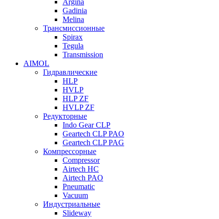
Argina
Gadinia
Melina
Трансмиссионные
Spirax
Tegula
Transmission
AIMOL
Гидравлические
HLP
HVLP
HLP ZF
HVLP ZF
Редукторные
Indo Gear CLP
Geartech CLP PAO
Geartech CLP PAG
Компрессорные
Compressor
Airtech HC
Airtech PAO
Pneumatic
Vacuum
Индустриальные
Slideway