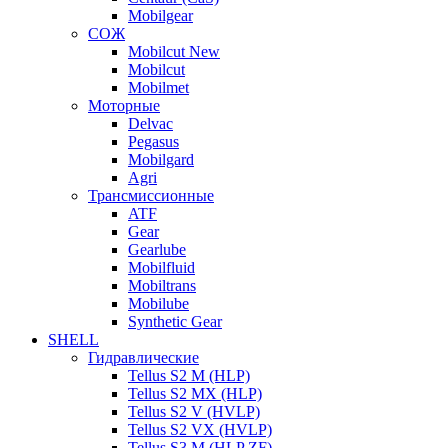
Mobilgear
СОЖ
Mobilcut New
Mobilcut
Mobilmet
Моторные
Delvac
Pegasus
Mobilgard
Agri
Трансмиссионные
ATF
Gear
Gearlube
Mobilfluid
Mobiltrans
Mobilube
Synthetic Gear
SHELL
Гидравлические
Tellus S2 M (HLP)
Tellus S2 MХ (HLP)
Tellus S2 V (HVLP)
Tellus S2 VX (HVLP)
Tellus S3 M (HLP ZF)