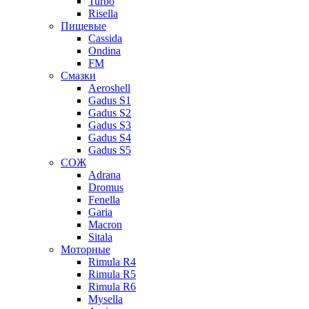
Turbo
Risella
Пищевые
Cassida
Ondina
FM
Смазки
Aeroshell
Gadus S1
Gadus S2
Gadus S3
Gadus S4
Gadus S5
СОЖ
Adrana
Dromus
Fenella
Garia
Macron
Sitala
Моторные
Rimula R4
Rimula R5
Rimula R6
Mysella