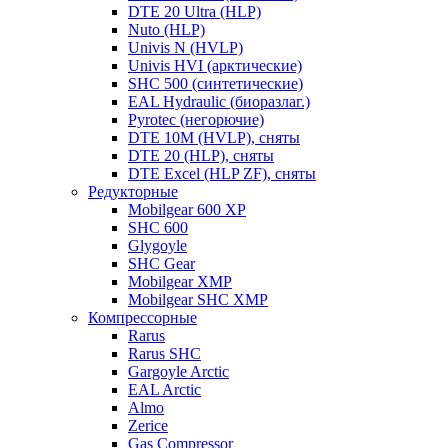
DTE 20 Ultra (HLP)
Nuto (HLP)
Univis N (HVLP)
Univis HVI (арктические)
SHC 500 (синтетические)
EAL Hydraulic (биоразлаг.)
Pyrotec (негорючие)
DTE 10M (HVLP), сняты
DTE 20 (HLP), сняты
DTE Excel (HLP ZF), сняты
Редукторные
Mobilgear 600 XP
SHC 600
Glygoyle
SHC Gear
Mobilgear XMP
Mobilgear SHC XMP
Компрессорные
Rarus
Rarus SHC
Gargoyle Arctic
EAL Arctic
Almo
Zerice
Gas Compressor