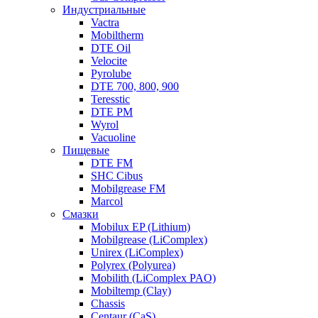
Индустриальные
Vactra
Mobiltherm
DTE Oil
Velocite
Pyrolube
DTE 700, 800, 900
Teresstic
DTE PM
Wyrol
Vacuoline
Пищевые
DTE FM
SHC Cibus
Mobilgrease FM
Marcol
Смазки
Mobilux EP (Lithium)
Mobilgrease (LiComplex)
Unirex (LiComplex)
Polyrex (Polyurea)
Mobilith (LiComplex PAO)
Mobiltemp (Clay)
Chassis
Centaur (CaS)