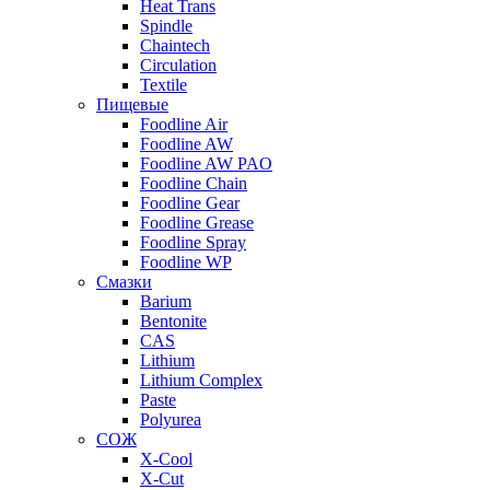
Heat Trans
Spindle
Chaintech
Circulation
Textile
Пищевые
Foodline Air
Foodline AW
Foodline AW PAO
Foodline Chain
Foodline Gear
Foodline Grease
Foodline Spray
Foodline WP
Смазки
Barium
Bentonite
CAS
Lithium
Lithium Complex
Paste
Polyurea
СОЖ
X-Cool
X-Cut