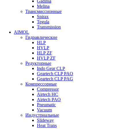
Gadinia
Melina
Трансмиссионные
Spirax
Tegula
Transmission
AIMOL
Гидравлические
HLP
HVLP
HLP ZF
HVLP ZF
Редукторные
Indo Gear CLP
Geartech CLP PAO
Geartech CLP PAG
Компрессорные
Compressor
Airtech HC
Airtech PAO
Pneumatic
Vacuum
Индустриальные
Slideway
Heat Trans