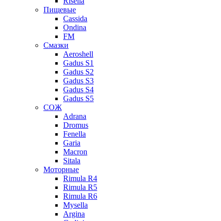
Risella
Пищевые
Cassida
Ondina
FM
Смазки
Aeroshell
Gadus S1
Gadus S2
Gadus S3
Gadus S4
Gadus S5
СОЖ
Adrana
Dromus
Fenella
Garia
Macron
Sitala
Моторные
Rimula R4
Rimula R5
Rimula R6
Mysella
Argina