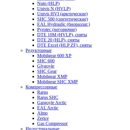
Nuto (HLP)
Univis N (HVLP)
Univis HVI (арктические)
SHC 500 (синтетические)
EAL Hydraulic (биоразлаг.)
Pyrotec (негорючие)
DTE 10M (HVLP), сняты
DTE 20 (HLP), сняты
DTE Excel (HLP ZF), сняты
Редукторные
Mobilgear 600 XP
SHC 600
Glygoyle
SHC Gear
Mobilgear XMP
Mobilgear SHC XMP
Компрессорные
Rarus
Rarus SHC
Gargoyle Arctic
EAL Arctic
Almo
Zerice
Gas Compressor
Индустриальные