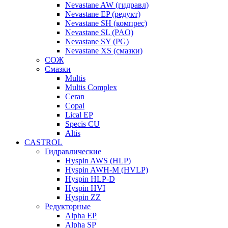
Nevastane AW (гидравл)
Nevastane EP (редукт)
Nevastane SH (компрес)
Nevastane SL (PAO)
Nevastane SY (PG)
Nevastane XS (смазки)
СОЖ
Смазки
Multis
Multis Complex
Ceran
Copal
Lical EP
Specis CU
Altis
CASTROL
Гидравлические
Hyspin AWS (HLP)
Hyspin AWH-M (HVLP)
Hyspin HLP-D
Hyspin HVI
Hyspin ZZ
Редукторные
Alpha EP
Alpha SP