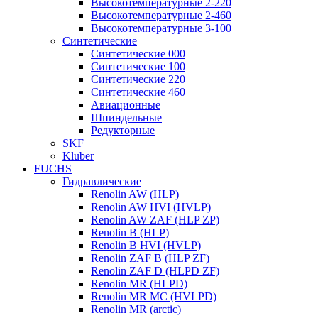
Высокотемпературные 2-220
Высокотемпературные 2-460
Высокотемпературные 3-100
Синтетические
Синтетические 000
Синтетические 100
Синтетические 220
Синтетические 460
Авиационные
Шпиндельные
Редукторные
SKF
Kluber
FUCHS
Гидравлические
Renolin AW (HLP)
Renolin AW HVI (HVLP)
Renolin AW ZAF (HLP ZP)
Renolin B (HLP)
Renolin B HVI (HVLP)
Renolin ZAF B (HLP ZF)
Renolin ZAF D (HLPD ZF)
Renolin MR (HLPD)
Renolin MR MC (HVLPD)
Renolin MR (arctic)