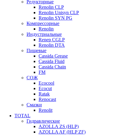
Редукторные
Renolin CLP
Renolin Unisyn CLP
Renolin SYN PG
Компрессорные
Renolin
Индустриальные
Renep CGLP
Renolin DTA
Пищевые
Cassida Grease
Cassida Fluid
Cassida Chain
FM
СОЖ
Ecocool
Ecocut
Ratak
Renocast
Смазки
Renolit
TOTAL
Гидравлические
AZOLLA ZS (HLP)
AZOLLA AF (HLP ZF)