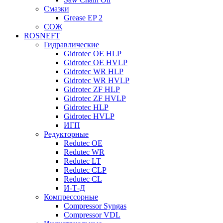
Смазки
Grease EP 2
СОЖ
ROSNEFT
Гидравлические
Gidrotec OE HLP
Gidrotec OE HVLP
Gidrotec WR HLP
Gidrotec WR HVLP
Gidrotec ZF HLP
Gidrotec ZF HVLP
Gidrotec HLP
Gidrotec HVLP
ИГП
Редукторные
Redutec OE
Redutec WR
Redutec LT
Redutec CLP
Redutec CL
И-Т-Д
Компрессорные
Compressor Syngas
Compressor VDL