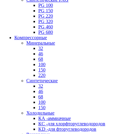
PG 100
PG 150
PG 220
PG 320
PG 460
PG 680
Компрессорные
Минеральные
32
46
68
100
150
220
Синтетические
32
46
68
100
150
Холодильные
КА -аммиачные
КС -для хлорфторуглеводородов
KD -для фторуглеводородов