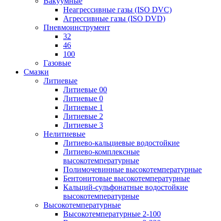
Вакуумные
Неагрессивные газы (ISO DVC)
Агрессивные газы (ISO DVD)
Пневмоинструмент
32
46
100
Газовые
Смазки
Литиевые
Литиевые 00
Литиевые 0
Литиевые 1
Литиевые 2
Литиевые 3
Нелитиевые
Литиево-кальциевые водостойкие
Литиево-комплексные
высокотемпературные
Полимочевинные высокотемпературные
Бентонитовые высокотемпературные
Кальций-сульфонатные водостойкие
высокотемпературные
Высокотемпературные
Высокотемпературные 2-100