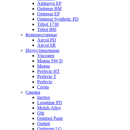
Alphasyn EP
Optigear BM
Optigear EP
Optigear Synthetic PD
Tribol 1730
Tribol 800
Компрессорные
Aircol PD
Aircol SR
Индустриальные
Viscogen
Magna SW D
Magna
Perfecto HT
Perfecto T
Perfecto
Cresta
Смазки
Inertox
Longtime PD
Molub-Alloy
Olit
Optimol Paste
Optipit
Optitemp LG