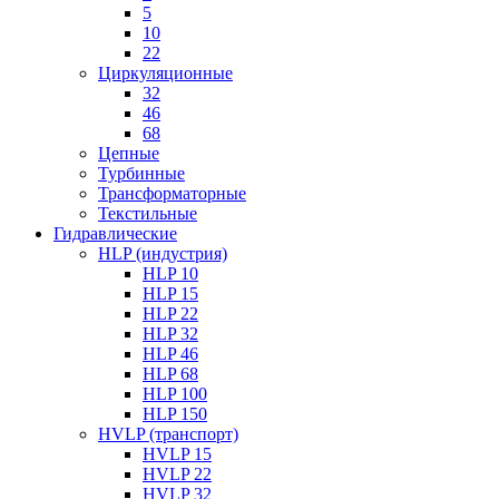
5
10
22
Циркуляционные
32
46
68
Цепные
Турбинные
Трансформаторные
Текстильные
Гидравлические
HLP (индустрия)
HLP 10
HLP 15
HLP 22
HLP 32
HLP 46
HLP 68
HLP 100
HLP 150
HVLP (транспорт)
HVLP 15
HVLP 22
HVLP 32