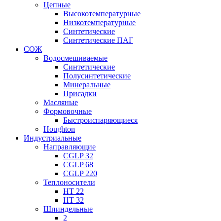
Цепные
Высокотемпературные
Низкотемпературные
Синтетические
Синтетические ПАГ
СОЖ
Водосмешиваемые
Синтетические
Полусинтетические
Минеральные
Присадки
Масляные
Формовочные
Быстроиспаряющиеся
Houghton
Индустриальные
Направляющие
CGLP 32
CGLP 68
CGLP 220
Теплоносители
HT 22
HT 32
Шпиндельные
2