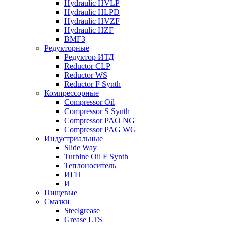
Hydraulic HVLP
Hydraulic HLPD
Hydraulic HVZF
Hydraulic HZF
ВМГЗ
Редукторные
Редуктор ИТД
Reductor CLP
Reductor WS
Reductor F Synth
Компрессорные
Compressor Oil
Compressor S Synth
Compressor PAO NG
Compressor PAG WG
Индустриальные
Slide Way
Turbine Oil F Synth
Теплоноситель
ИГП
И
Пищевые
Смазки
Steelgrease
Grease LTS