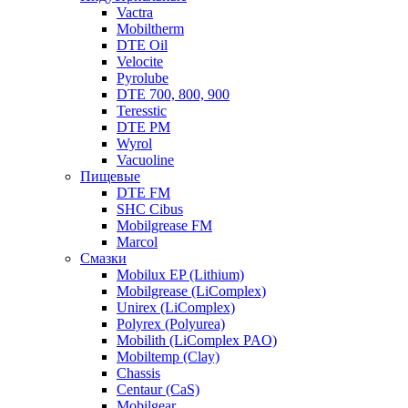
Vactra
Mobiltherm
DTE Oil
Velocite
Pyrolube
DTE 700, 800, 900
Teresstic
DTE PM
Wyrol
Vacuoline
Пищевые
DTE FM
SHC Cibus
Mobilgrease FM
Marcol
Смазки
Mobilux EP (Lithium)
Mobilgrease (LiComplex)
Unirex (LiComplex)
Polyrex (Polyurea)
Mobilith (LiComplex PAO)
Mobiltemp (Clay)
Chassis
Centaur (CaS)
Mobilgear