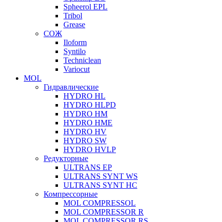
Spheerol EPL
Tribol
Grease
СОЖ
Iloform
Syntilo
Techniclean
Variocut
MOL
Гидравлические
HYDRO HL
HYDRO HLPD
HYDRO HM
HYDRO HME
HYDRO HV
HYDRO SW
HYDRO HVLP
Редукторные
ULTRANS EP
ULTRANS SYNT WS
ULTRANS SYNT HC
Компрессорные
MOL COMPRESSOL
MOL COMPRESSOR R
MOL COMPRESSOR RS