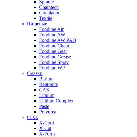
Spindle
Chaintech
Circulation
Textile
Пищевые
Foodline Air
Foodline AW
Foodline AW PAO
Foodline Chain
Foodline Gear
Foodline Grease
Foodline Spray
Foodline WP
Смазки
Barium
Bentonite
CAS
Lithium
Lithium Complex
Paste
Polyurea
СОЖ
X-Cool
X-Cut
X-Form