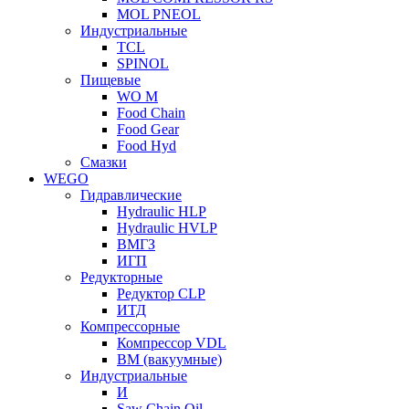
MOL PNEOL
Индустриальные
TCL
SPINOL
Пищевые
WO M
Food Chain
Food Gear
Food Hyd
Смазки
WEGO
Гидравлические
Hydraulic HLP
Hydraulic HVLP
ВМГЗ
ИГП
Редукторные
Редуктор CLP
ИТД
Компрессорные
Компрессор VDL
ВМ (вакуумные)
Индустриальные
И
Saw Chain Oil