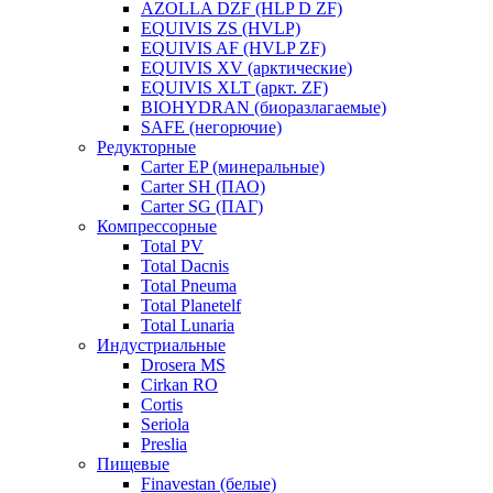
AZOLLA DZF (HLP D ZF)
EQUIVIS ZS (HVLP)
EQUIVIS AF (HVLP ZF)
EQUIVIS XV (арктические)
EQUIVIS XLT (аркт. ZF)
BIOHYDRAN (биоразлагаемые)
SAFE (негорючие)
Редукторные
Carter EP (минеральные)
Carter SH (ПАО)
Carter SG (ПАГ)
Компрессорные
Total PV
Total Dacnis
Total Pneuma
Total Planetelf
Total Lunaria
Индустриальные
Drosera MS
Cirkan RO
Cortis
Seriola
Preslia
Пищевые
Finavestan (белые)