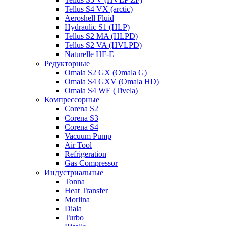
Tellus S4 VX (arctic)
Aeroshell Fluid
Hydraulic S1 (HLP)
Tellus S2 MA (HLPD)
Tellus S2 VA (HVLPD)
Naturelle HF-E
Редукторные
Omala S2 GX (Omala G)
Omala S4 GXV (Omala HD)
Omala S4 WE (Tivela)
Компрессорные
Corena S2
Corena S3
Corena S4
Vacuum Pump
Air Tool
Refrigeration
Gas Compressor
Индустриальные
Tonna
Heat Transfer
Morlina
Diala
Turbo