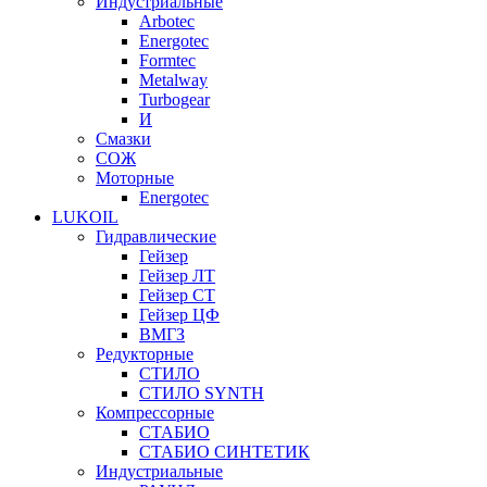
Индустриальные
Arbotec
Energotec
Formtec
Metalway
Turbogear
И
Смазки
СОЖ
Моторные
Energotec
LUKOIL
Гидравлические
Гейзер
Гейзер ЛТ
Гейзер СТ
Гейзер ЦФ
ВМГЗ
Редукторные
СТИЛО
СТИЛО SYNTH
Компрессорные
СТАБИО
СТАБИО СИНТЕТИК
Индустриальные