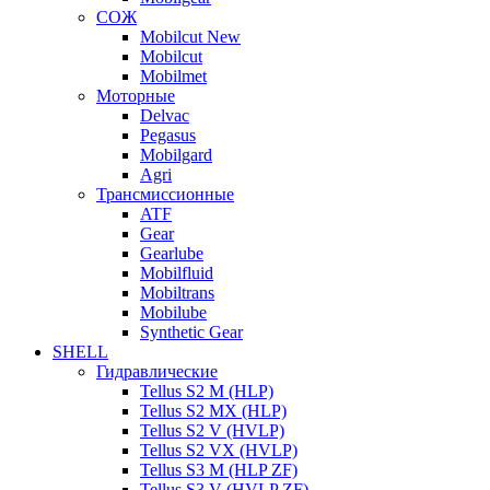
СОЖ
Mobilcut New
Mobilcut
Mobilmet
Моторные
Delvac
Pegasus
Mobilgard
Agri
Трансмиссионные
ATF
Gear
Gearlube
Mobilfluid
Mobiltrans
Mobilube
Synthetic Gear
SHELL
Гидравлические
Tellus S2 M (HLP)
Tellus S2 MХ (HLP)
Tellus S2 V (HVLP)
Tellus S2 VX (HVLP)
Tellus S3 M (HLP ZF)
Tellus S3 V (HVLP ZF)