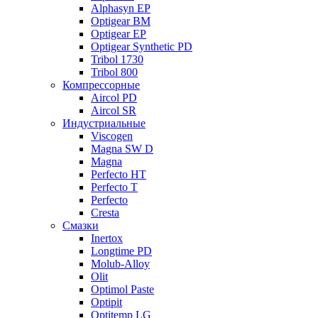
Alphasyn EP
Optigear BM
Optigear EP
Optigear Synthetic PD
Tribol 1730
Tribol 800
Компрессорные
Aircol PD
Aircol SR
Индустриальные
Viscogen
Magna SW D
Magna
Perfecto HT
Perfecto T
Perfecto
Cresta
Смазки
Inertox
Longtime PD
Molub-Alloy
Olit
Optimol Paste
Optipit
Optitemp LG