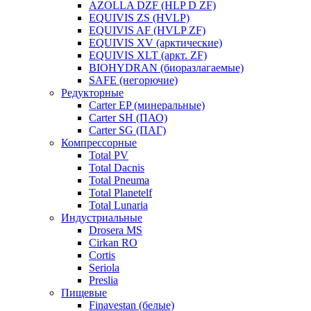
AZOLLA DZF (HLP D ZF)
EQUIVIS ZS (HVLP)
EQUIVIS AF (HVLP ZF)
EQUIVIS XV (арктические)
EQUIVIS XLT (аркт. ZF)
BIOHYDRAN (биоразлагаемые)
SAFE (негорючие)
Редукторные
Carter EP (минеральные)
Carter SH (ПАО)
Carter SG (ПАГ)
Компрессорные
Total PV
Total Dacnis
Total Pneuma
Total Planetelf
Total Lunaria
Индустриальные
Drosera MS
Cirkan RO
Cortis
Seriola
Preslia
Пищевые
Finavestan (белые)