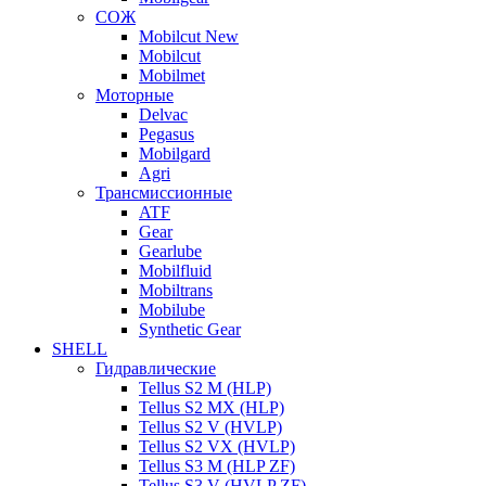
СОЖ
Mobilcut New
Mobilcut
Mobilmet
Моторные
Delvac
Pegasus
Mobilgard
Agri
Трансмиссионные
ATF
Gear
Gearlube
Mobilfluid
Mobiltrans
Mobilube
Synthetic Gear
SHELL
Гидравлические
Tellus S2 M (HLP)
Tellus S2 MХ (HLP)
Tellus S2 V (HVLP)
Tellus S2 VX (HVLP)
Tellus S3 M (HLP ZF)
Tellus S3 V (HVLP ZF)