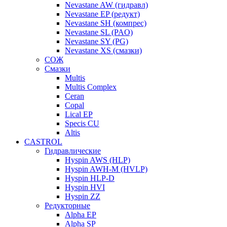
Nevastane AW (гидравл)
Nevastane EP (редукт)
Nevastane SH (компрес)
Nevastane SL (PAO)
Nevastane SY (PG)
Nevastane XS (смазки)
СОЖ
Смазки
Multis
Multis Complex
Ceran
Copal
Lical EP
Specis CU
Altis
CASTROL
Гидравлические
Hyspin AWS (HLP)
Hyspin AWH-M (HVLP)
Hyspin HLP-D
Hyspin HVI
Hyspin ZZ
Редукторные
Alpha EP
Alpha SP