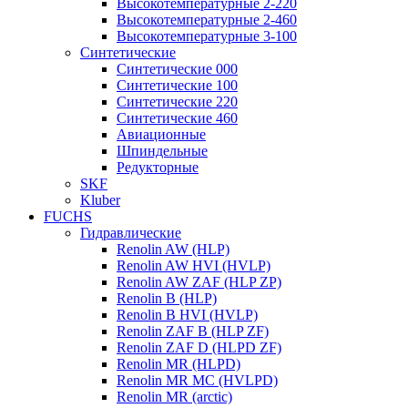
Высокотемпературные 2-220
Высокотемпературные 2-460
Высокотемпературные 3-100
Синтетические
Синтетические 000
Синтетические 100
Синтетические 220
Синтетические 460
Авиационные
Шпиндельные
Редукторные
SKF
Kluber
FUCHS
Гидравлические
Renolin AW (HLP)
Renolin AW HVI (HVLP)
Renolin AW ZAF (HLP ZP)
Renolin B (HLP)
Renolin B HVI (HVLP)
Renolin ZAF B (HLP ZF)
Renolin ZAF D (HLPD ZF)
Renolin MR (HLPD)
Renolin MR MC (HVLPD)
Renolin MR (arctic)