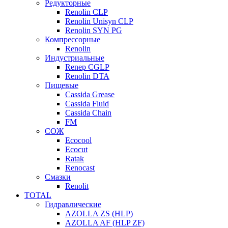
Редукторные
Renolin CLP
Renolin Unisyn CLP
Renolin SYN PG
Компрессорные
Renolin
Индустриальные
Renep CGLP
Renolin DTA
Пищевые
Cassida Grease
Cassida Fluid
Cassida Chain
FM
СОЖ
Ecocool
Ecocut
Ratak
Renocast
Смазки
Renolit
TOTAL
Гидравлические
AZOLLA ZS (HLP)
AZOLLA AF (HLP ZF)