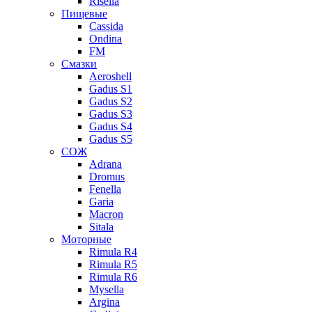
Risella
Пищевые
Cassida
Ondina
FM
Смазки
Aeroshell
Gadus S1
Gadus S2
Gadus S3
Gadus S4
Gadus S5
СОЖ
Adrana
Dromus
Fenella
Garia
Macron
Sitala
Моторные
Rimula R4
Rimula R5
Rimula R6
Mysella
Argina