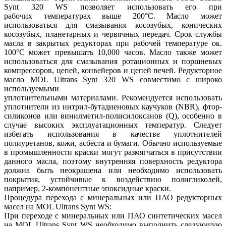
Synt 320 WS позволяет использовать его при
рабочих температурах выше 200°C. Масло может
использоваться для смазывания косозубых, конических
косозубых, планетарных и червячных передач. Срок службы
масла в закрытых редукторах при рабочей температуре ок.
100°C может превышать 10,000 часов. Масло также может
использоваться для смазывания ротационных и поршневых
компрессоров, цепей, конвейеров и цепей печей. Редукторное
масло MOL Ultrans Synt 320 WS совместимо с широко
используемыми
уплотнительными материалами. Рекомендуется использовать
уплотнители из нитрил-бутадиеновых каучуков (NBR), фтор-
силиконов или винилметил-полисилоксанов (Q), особенно в
случае высоких эксплуатационных температур. Следует
избегать использования в качестве уплотнителей
полиуретанов, кожи, асбеста и бумаги. Обычно используемые
в промышленности краски могут размягчаться в присутствии
данного масла, поэтому внутренняя поверхность редуктора
должна быть неокрашена или необходимо использовать
покрытия, устойчивые к воздействию полигликолей,
например, 2-компонентные эпоксидные краски.
Процедура перехода с минеральных или ПАО редукторных
масел на MOL Ultrans Synt WS:
При переходе с минеральных или ПАО синтетических масел
на MOL Ultrans Synt WS необходимо выполнить следующую