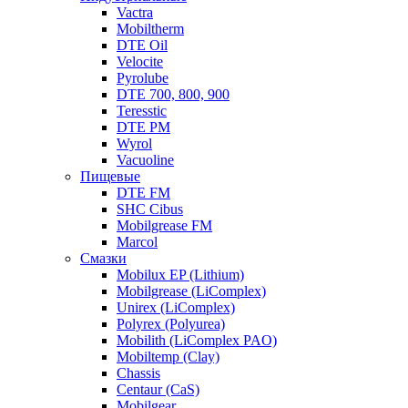
Vactra
Mobiltherm
DTE Oil
Velocite
Pyrolube
DTE 700, 800, 900
Teresstic
DTE PM
Wyrol
Vacuoline
Пищевые
DTE FM
SHC Cibus
Mobilgrease FM
Marcol
Смазки
Mobilux EP (Lithium)
Mobilgrease (LiComplex)
Unirex (LiComplex)
Polyrex (Polyurea)
Mobilith (LiComplex PAO)
Mobiltemp (Clay)
Chassis
Centaur (CaS)
Mobilgear