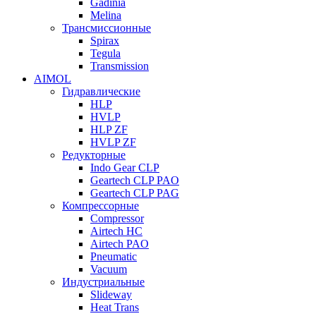
Gadinia
Melina
Трансмиссионные
Spirax
Tegula
Transmission
AIMOL
Гидравлические
HLP
HVLP
HLP ZF
HVLP ZF
Редукторные
Indo Gear CLP
Geartech CLP PAO
Geartech CLP PAG
Компрессорные
Compressor
Airtech HC
Airtech PAO
Pneumatic
Vacuum
Индустриальные
Slideway
Heat Trans