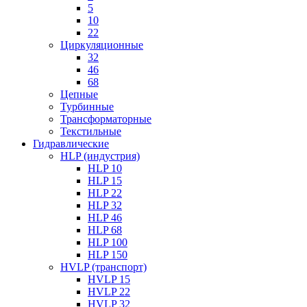
5
10
22
Циркуляционные
32
46
68
Цепные
Турбинные
Трансформаторные
Текстильные
Гидравлические
HLP (индустрия)
HLP 10
HLP 15
HLP 22
HLP 32
HLP 46
HLP 68
HLP 100
HLP 150
HVLP (транспорт)
HVLP 15
HVLP 22
HVLP 32