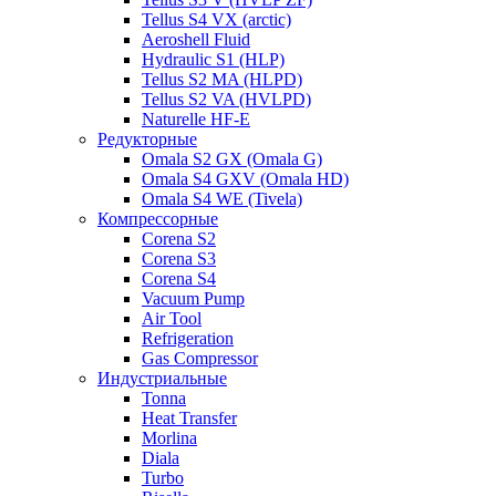
Tellus S4 VX (arctic)
Aeroshell Fluid
Hydraulic S1 (HLP)
Tellus S2 MA (HLPD)
Tellus S2 VA (HVLPD)
Naturelle HF-E
Редукторные
Omala S2 GX (Omala G)
Omala S4 GXV (Omala HD)
Omala S4 WE (Tivela)
Компрессорные
Corena S2
Corena S3
Corena S4
Vacuum Pump
Air Tool
Refrigeration
Gas Compressor
Индустриальные
Tonna
Heat Transfer
Morlina
Diala
Turbo