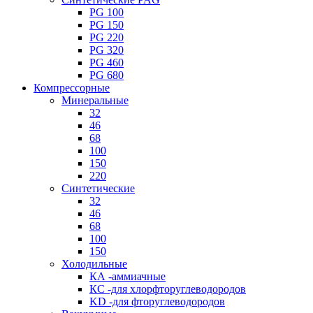
PG 100
PG 150
PG 220
PG 320
PG 460
PG 680
Компрессорные
Минеральные
32
46
68
100
150
220
Синтетические
32
46
68
100
150
Холодильные
КА -аммиачные
КС -для хлорфторуглеводородов
KD -для фторуглеводородов