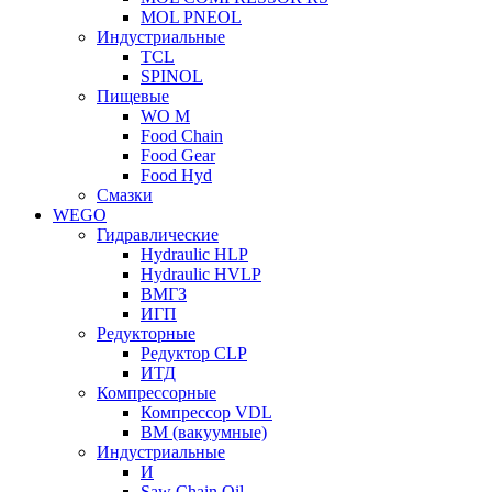
MOL PNEOL
Индустриальные
TCL
SPINOL
Пищевые
WO M
Food Chain
Food Gear
Food Hyd
Смазки
WEGO
Гидравлические
Hydraulic HLP
Hydraulic HVLP
ВМГЗ
ИГП
Редукторные
Редуктор CLP
ИТД
Компрессорные
Компрессор VDL
ВМ (вакуумные)
Индустриальные
И
Saw Chain Oil