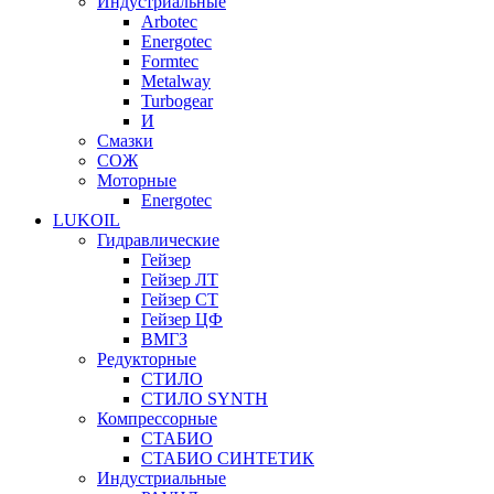
Индустриальные
Arbotec
Energotec
Formtec
Metalway
Turbogear
И
Смазки
СОЖ
Моторные
Energotec
LUKOIL
Гидравлические
Гейзер
Гейзер ЛТ
Гейзер СТ
Гейзер ЦФ
ВМГЗ
Редукторные
СТИЛО
СТИЛО SYNTH
Компрессорные
СТАБИО
СТАБИО СИНТЕТИК
Индустриальные