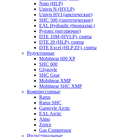
Nuto (HLP)
Univis N (HVLP)
Univis HVI (арктические)
SHC 500 (синтетические)
EAL Hydraulic (биоразлаг.)
Pyrotec (негорючие)
DTE 10M (HVLP), сняты
DTE 20 (HLP), сняты
DTE Excel (HLP ZF), сняты
Редукторные
Mobilgear 600 XP
SHC 600
Glygoyle
SHC Gear
Mobilgear XMP
Mobilgear SHC XMP
Компрессорные
Rarus
Rarus SHC
Gargoyle Arctic
EAL Arctic
Almo
Zerice
Gas Compressor
Индустриальные