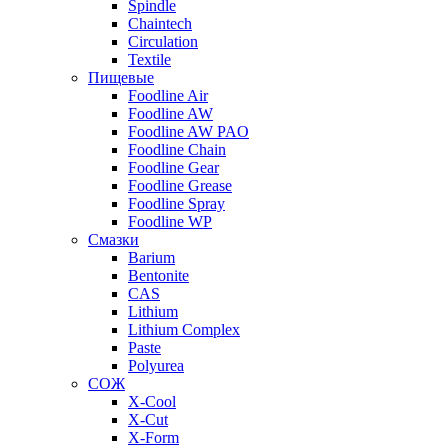
Spindle
Chaintech
Circulation
Textile
Пищевые
Foodline Air
Foodline AW
Foodline AW PAO
Foodline Chain
Foodline Gear
Foodline Grease
Foodline Spray
Foodline WP
Смазки
Barium
Bentonite
CAS
Lithium
Lithium Complex
Paste
Polyurea
СОЖ
X-Cool
X-Cut
X-Form