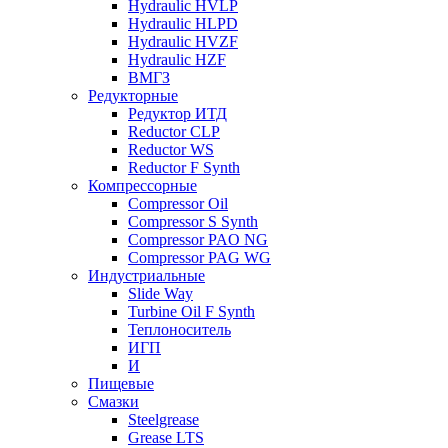
Hydraulic HVLP
Hydraulic HLPD
Hydraulic HVZF
Hydraulic HZF
ВМГЗ
Редукторные
Редуктор ИТД
Reductor CLP
Reductor WS
Reductor F Synth
Компрессорные
Compressor Oil
Compressor S Synth
Compressor PAO NG
Compressor PAG WG
Индустриальные
Slide Way
Turbine Oil F Synth
Теплоноситель
ИГП
И
Пищевые
Смазки
Steelgrease
Grease LTS