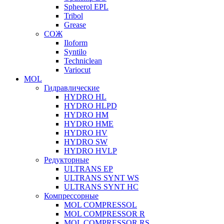
Spheerol EPL
Tribol
Grease
СОЖ
Iloform
Syntilo
Techniclean
Variocut
MOL
Гидравлические
HYDRO HL
HYDRO HLPD
HYDRO HM
HYDRO HME
HYDRO HV
HYDRO SW
HYDRO HVLP
Редукторные
ULTRANS EP
ULTRANS SYNT WS
ULTRANS SYNT HC
Компрессорные
MOL COMPRESSOL
MOL COMPRESSOR R
MOL COMPRESSOR RS