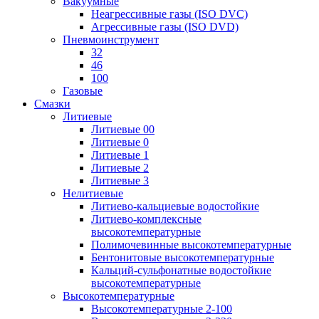
Вакуумные
Неагрессивные газы (ISO DVC)
Агрессивные газы (ISO DVD)
Пневмоинструмент
32
46
100
Газовые
Смазки
Литиевые
Литиевые 00
Литиевые 0
Литиевые 1
Литиевые 2
Литиевые 3
Нелитиевые
Литиево-кальциевые водостойкие
Литиево-комплексные
высокотемпературные
Полимочевинные высокотемпературные
Бентонитовые высокотемпературные
Кальций-сульфонатные водостойкие
высокотемпературные
Высокотемпературные
Высокотемпературные 2-100