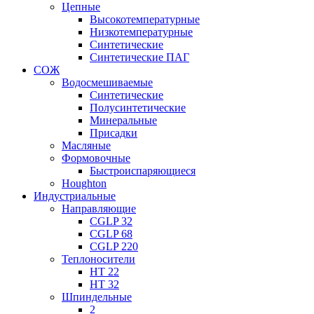
Цепные
Высокотемпературные
Низкотемпературные
Синтетические
Синтетические ПАГ
СОЖ
Водосмешиваемые
Синтетические
Полусинтетические
Минеральные
Присадки
Масляные
Формовочные
Быстроиспаряющиеся
Houghton
Индустриальные
Направляющие
CGLP 32
CGLP 68
CGLP 220
Теплоносители
HT 22
HT 32
Шпиндельные
2