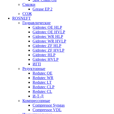
Смазки
Grease EP 2
СОЖ
ROSNEFT
Гидравлические
Gidrotec OE HLP
Gidrotec OE HVLP
Gidrotec WR HLP
Gidrotec WR HVLP
Gidrotec ZF HLP
Gidrotec ZF HVLP
Gidrotec HLP
Gidrotec HVLP
ИГП
Редукторные
Redutec OE
Redutec WR
Redutec LT
Redutec CLP
Redutec CL
И-Т-Д
Компрессорные
Compressor Syngas
Compressor VDL